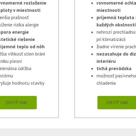
ovnomerné rozloženie
rovnomerné ochl
eploty v miestnosti
miestnosti
enšia prašnosť
príjemná teplota 
íženie rizika alergie
každých okolností
spora energie
nehrozí prechladnu
stetické riešenie
pri klimatizácii
ríjemné teplo od nôh
žiadne vírenie prac
žšia vlhkosť stien bráni
nezasahuje do di
niku plesní
interiéru
inimálna údržba
tichá prevádzka
ystému
možnosť pasívneh
vyšuje hodnotu stavby
chladenia
ZISTIŤ VIAC
ZISTIŤ VIAC