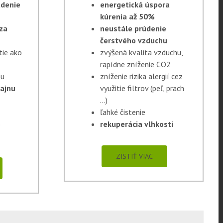
adenie
energetická úspora
kúrenia až 50%
za
neustále prúdenie
čerstvého vzduchu
tie ako
zvýšená kvalita vzduchu,
rapídne zníženie CO2
hu
zníženie rizika alergií cez
zajnu
využitie filtrov (peľ, prach
…)
ľahké čistenie
o
rekuperácia vlhkosti
ZISTIŤ VIAC