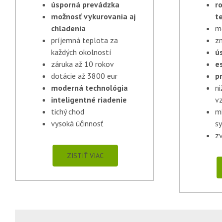
úsporná prevádzka
r
možnosť vykurovania aj
t
chladenia
m
príjemná teplota za
zn
každých okolností
ú
záruka až 10 rokov
e
dotácie až 3800 eur
p
moderná technológia
ni
inteligentné riadenie
vz
tichý chod
m
vysoká účinnosť
s
z
ZISTIŤ VIAC