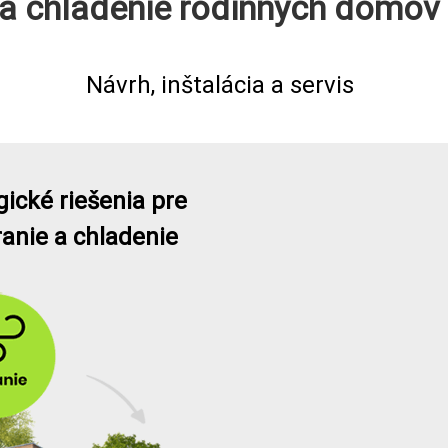
e a chladenie rodinných domo
Návrh, inštalácia a servis
ické riešenia pre
ranie a chladenie