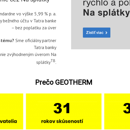
dardne vo výške 5,99 % p. a.
by bežného účtu v Tatra banke
– bez poplatku za úver
ystému?
Sme oficiálny partner
Tatra banky
vanie zvýhodneným úverom Na
TB
splátky
.
Prečo GEOTHERM