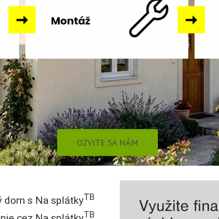
–
OZVITE SA NÁM
TB
ý dom s Na splátky
TB
nie cez Na splátky