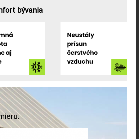
mfort bývania
mieru.