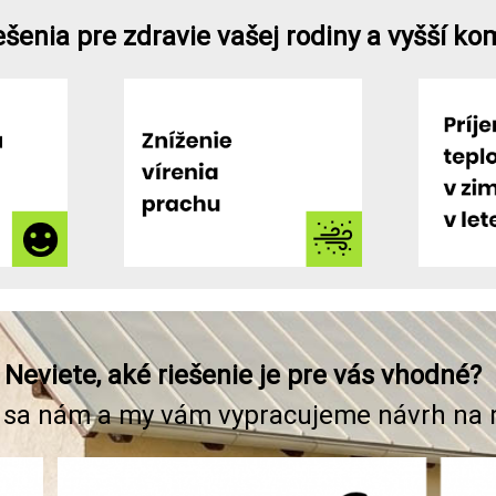
ešenia pre zdravie vašej rodiny a vyšší ko
Neviete, aké riešenie je pre vás vhodné?
 sa nám a my vám vypracujeme návrh na 