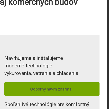
v aj komerčných budov
Navrhujeme a inštalujeme
moderné technológie
vykurovania, vetrania a chladenia
Odborný návrh zdarma
Spoľahlivé technológie pre komfortný