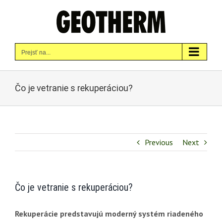
Skip
to
content
Prejsť na...
Čo je vetranie s rekuperáciou?
Previous
Next
Čo je vetranie s rekuperáciou?
Rekuperácie predstavujú moderný systém riadeného