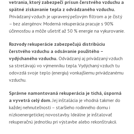
vetrania, ktorý zabezpečí prísun čerstvého vzduchu a
spätné získavanie tepla z odvádzaného vzduchu.
Privádzaný vzduch je upravený peľovým filtrom a je čistý
– bez alergénov. Moderná rekuperácia pracuje s 90%
účinnosťou a môže ušetriť až 50 % energie na vykurovanie.
Rozvody rekuperácie zabezpečujú distribúciu
čerstvého vzduchu a odsávanie použitého –
vydýchaného vzduchu.
Odvádzaný aj privádzaný vzduch
sa stretávajú vo výmenníku tepla. Vydýchaný vzduch tu
odovzdá svoje teplo (energiu) vonkajšiemu privádzanému
vzduchu.
Správne namontovaná rekuperácia je tichá, úsporná
a vyvetrá celý dom.
Jej inštalácia je vhodná takmer do
každej nehnuteľnosti – staršieho rodinného domu i
nízkoenergetickej novostavby. Ideálne je inštalovať
rekuperačnú jednotku pri výstavbe alebo rekonštrukcii.