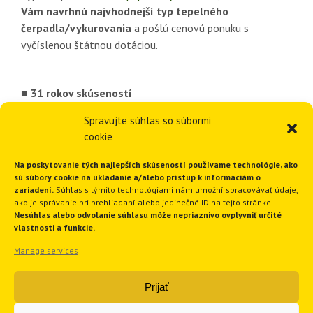
Vám navrhnú najvhodnejší typ tepelného
čerpadla/vykurovania
a pošlú cenovú ponuku s
vyčíslenou štátnou dotáciou.
■ 31 rokov skúseností
■ Viac ako 3378 inštalácií vykurovania
Spravujte súhlas so súbormi
■ 1820 inštalácií tepelných čerpadiel
cookie
■ Ponúkame komplexné riešenia
■ Funkčné a spoľahlivé riešenia
Na poskytovanie tých najlepších skúseností používame technológie, ako
sú súbory cookie na ukladanie a/alebo prístup k informáciám o
zariadení.
Súhlas s týmito technológiami nám umožní spracovávať údaje,
ako je správanie pri prehliadaní alebo jedinečné ID na tejto stránke.
GEOTHERM Slovakia s.r.o.
Nesúhlas alebo odvolanie súhlasu môže nepriaznivo ovplyvniť určité
vlastnosti a funkcie.
Manage services
Ružindolská 16
917 01 Trnava
Prijať
Slovenská republika
Tel.:
+421 33 551 1819