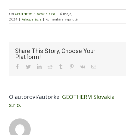
Od
GEOTHERM Slovakia s.r.o.
|
6 mája,
na
2024
|
Rekuperácia
|
Komentáre vypnuté
Čo
je
vetranie
s
rekuperáciou?
Share This Story, Choose Your
Platform!
Facebook
Twitter
LinkedIn
Reddit
Tumblr
Pinterest
Vk
Email
O autorovi/autorke:
GEOTHERM Slovakia
s.r.o.