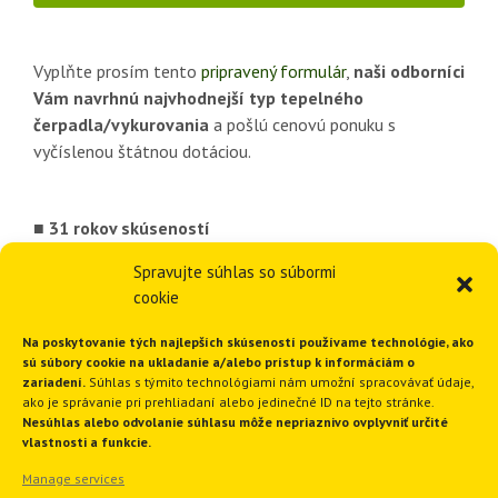
Vyplňte prosím tento
pripravený formulár
,
naši odborníci
Vám navrhnú najvhodnejší typ tepelného
čerpadla/vykurovania
a pošlú cenovú ponuku s
vyčíslenou štátnou dotáciou.
■ 31 rokov skúseností
■ Viac ako 3378 inštalácií vykurovania
Spravujte súhlas so súbormi
■ 1820 inštalácií tepelných čerpadiel
cookie
■ Ponúkame komplexné riešenia
■ Funkčné a spoľahlivé riešenia
Na poskytovanie tých najlepších skúseností používame technológie, ako
sú súbory cookie na ukladanie a/alebo prístup k informáciám o
zariadení.
Súhlas s týmito technológiami nám umožní spracovávať údaje,
ako je správanie pri prehliadaní alebo jedinečné ID na tejto stránke.
GEOTHERM Slovakia s.r.o.
Nesúhlas alebo odvolanie súhlasu môže nepriaznivo ovplyvniť určité
vlastnosti a funkcie.
Manage services
Ružindolská 16