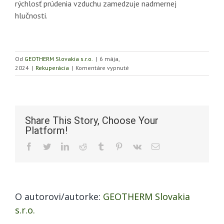
rýchlosť prúdenia vzduchu zamedzuje nadmernej
hlučnosti.
Od
GEOTHERM Slovakia s.r.o.
|
6 mája,
na
2024
|
Rekuperácia
|
Komentáre vypnuté
Vzniká
hluk
pri
prevádzke
rekuperácie?
Share This Story, Choose Your
Platform!
Facebook
Twitter
LinkedIn
Reddit
Tumblr
Pinterest
Vk
Email
O autorovi/autorke:
GEOTHERM Slovakia
s.r.o.