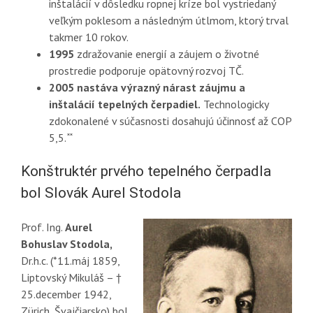
inštalácií v dôsledku ropnej kríze bol vystriedaný
veľkým poklesom a následným útlmom, ktorý trval
takmer 10 rokov.
1995
zdražovanie energií a záujem o životné
prostredie podporuje opätovný rozvoj TČ.
2005 nastáva výrazný nárast záujmu a
inštalácií tepelných čerpadiel.
Technologicky
zdokonalené v súčasnosti dosahujú účinnosť až COP
5,5. ̽ ̽
Konštruktér prvého tepelného čerpadla
bol Slovák Aurel Stodola
Prof. Ing.
Aurel
Bohuslav Stodola,
Dr.h.c. (*11.máj 1859,
Liptovský Mikuláš – †
25.december 1942,
Zürich, Švajčiarsko) bol