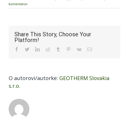
komentárov
Share This Story, Choose Your
Platform!
Facebook
Twitter
LinkedIn
Reddit
Tumblr
Pinterest
Vk
Email
O autorovi/autorke:
GEOTHERM Slovakia
s.r.o.