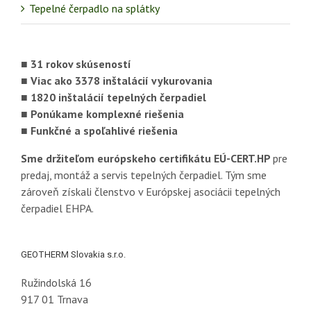
Tepelné čerpadlo na splátky
■ 31 rokov skúseností
■ Viac ako 3378 inštalácií vykurovania
■ 1820 inštalácií tepelných čerpadiel
■ Ponúkame komplexné riešenia
■ Funkčné a spoľahlivé riešenia
Sme držiteľom európskeho certifikátu EÚ-CERT.HP
pre
predaj, montáž a servis tepelných čerpadiel. Tým sme
zároveň získali členstvo v Európskej asociácii tepelných
čerpadiel EHPA.
GEOTHERM Slovakia s.r.o.
Ružindolská 16
917 01 Trnava