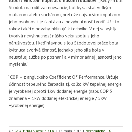
Albert Einstein napísal o našom rodákovi:
„Keby sa bol
Stodola narodil za renesancie, bol by sa stal veľkým
maliarom alebo sochárom, pretože najväčším impulzom
jeho osobnosti je fantázia a nevyhnutnosť tvoriť. Už sto
rokov takéto povahy inklinujú k technike. V nej sa vybíja
tvorivá nevyhnutnosť nášho veku spolu s jeho
náruživosťou. I keď hlavnou silou Stodolovej práce bola
kvitnúca tvorivá činnosť, jednako jeho sila bola v
neustálej túžbe po poznaní a v mimoriadnej jasnosti jeho
myslenia.“
̽
COP
– z anglického Coefficient Of Performance. Určuje
účinnosť tepelného čerpadla tj. koľko kW tepelnej energie
je vyrobenej oproti 1kw dodanej energie (napr. COP 5
znamená – 1kW dodanej elektrickej energie / 5kW
vyrobenej energie).
Od
GEOTHERM Slovakia s.r.o.
|
15 mája, 2018
|
Nezaradené
|
0