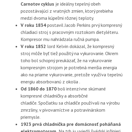
Carnotov cyklus
je ideálny tepelný obeh
pozostávajúci z vratných zmien, ktorý prebieha
medzi dvoma kúpeľmi rôznej teploty.
V roku 1834
postavil Jacob Perkins prvý kompresný
chladiaci stroj s pracovným roztokom dietyléteru.
Kompresor mu nahrádzala ručná pumpa.
V roku 1852
lord Kelvin dokázal, že kompresný
stroj môže byť tiež použitý na vykurovanie. Okrem
toho bol schopný preukázať, že na vykurovanie
kompresným strojom je potrebná menšia energia
ako na priame vykurovanie, pretože využíva tepelnú
energiu absorbovanú z okolia .
Od 1860 do 1870
boli intenzívne skúmané
kompresné chladničky a absorbčné
chladiče. Spočiatku sa chladiče používali na výrobu
zmrzliny, v pivovarníctve a potravinárskom
priemysle.
1923 prvá chladnička pre domácnosť poháňaná
elektromotorom.
Na trh ju uviedli švédski inžinieri