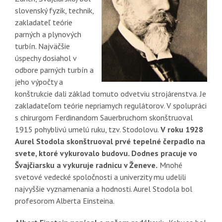
slovenský fyzik, technik,
zakladateľ teórie
parných a plynových
turbín. Najväčšie
úspechy dosiahol v
odbore parných turbín a
jeho výpočty a
konštrukcie dali základ tomuto odvetviu strojárenstva. Je
zakladateľom teórie nepriamych regulátorov. V spolupráci
s chirurgom Ferdinandom Sauerbruchom skonštruoval
1915 pohyblivú umelú ruku, tzv. Stodolovu.
V roku 1928
Aurel Stodola skonštruoval prvé tepelné čerpadlo na
svete, ktoré vykurovalo budovu. Dodnes pracuje vo
Švajčiarsku a vykuruje radnicu v Ženeve.
Mnohé
svetové vedecké spoločnosti a univerzity mu udelili
najvyššie vyznamenania a hodnosti. Aurel Stodola bol
profesorom Alberta Einsteina.