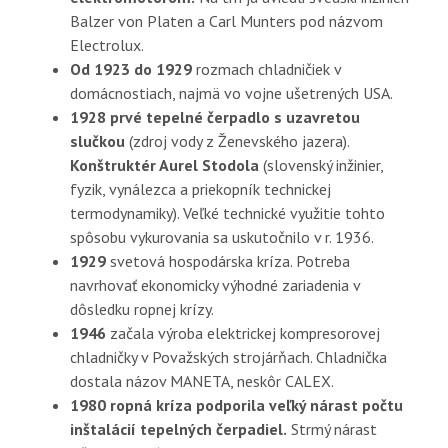
Balzer von Platen a Carl Munters pod názvom
Electrolux.
Od 1923 do 1929
rozmach chladničiek v
domácnostiach, najmä vo vojne ušetrených USA.
1928 prvé tepelné čerpadlo s uzavretou
slučkou
(zdroj vody z Ženevského jazera).
Konštruktér Aurel Stodola
(slovenský inžinier,
fyzik, vynálezca a priekopník technickej
termodynamiky). Veľké technické využitie tohto
spôsobu vykurovania sa uskutočnilo v r. 1936.
1929
svetová hospodárska kríza. Potreba
navrhovať ekonomicky výhodné zariadenia v
dôsledku ropnej krízy.
1946
začala výroba elektrickej kompresorovej
chladničky v Považských strojárňach. Chladnička
dostala názov MANETA, neskôr CALEX.
1980 ropná kríza podporila veľký nárast počtu
inštalácií tepelných čerpadiel.
Strmý nárast