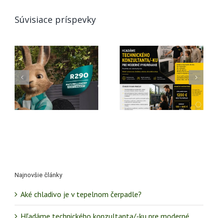
Súvisiace príspevky
Chladenie
Hľadáme
domácnosti
technického
je
rekuperáciou:
konzultanta/-
príjemná
ku pre
teplota a
moderné
čerstvý vzduch
vykurovanie
aj v lete
Najnovšie články
Aké chladivo je v tepelnom čerpadle?
Hľadáme technického konzultanta/-ku pre moderné