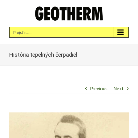
Skip
to
content
Prejsť na...
História tepelných čerpadiel
Previous
Next
Zobraziť
väčší
obrázok