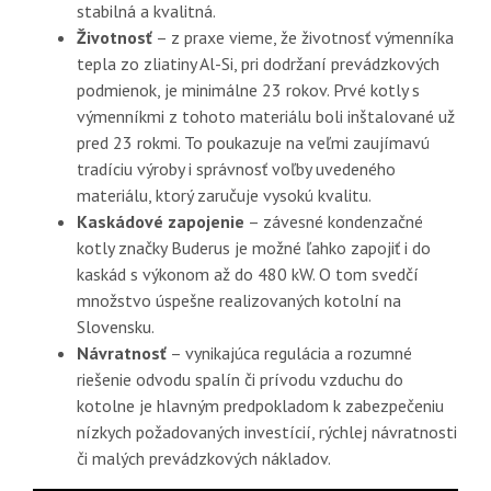
stabilná a kvalitná.
Životnosť
– z praxe vieme, že životnosť výmenníka
tepla zo zliatiny Al-Si, pri dodržaní prevádzkových
podmienok, je minimálne 23 rokov. Prvé kotly s
výmenníkmi z tohoto materiálu boli inštalované už
pred 23 rokmi. To poukazuje na veľmi zaujímavú
tradíciu výroby i správnosť voľby uvedeného
materiálu, ktorý zaručuje vysokú kvalitu.
Kaskádové zapojenie
– závesné kondenzačné
kotly značky Buderus je možné ľahko zapojiť i do
kaskád s výkonom až do 480 kW. O tom svedčí
množstvo úspešne realizovaných kotolní na
Slovensku.
Návratnosť
– vynikajúca regulácia a rozumné
riešenie odvodu spalín či prívodu vzduchu do
kotolne je hlavným predpokladom k zabezpečeniu
nízkych požadovaných investícií, rýchlej návratnosti
či malých prevádzkových nákladov.