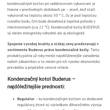
kondenzačných kotlov pri radiátorovom vykurovaní je
hlavne v prechodných obdobiach jar – jeseň, keď stačí
vykurovať na teplotu okolo 50 º C, čo je pod teplotou
rosného bodu, čím bude dosiahnutá tepelná pohoda v
miestnostiach (cca 22 °C). Kondenzačné kotly BUDERUS
sú nielen energeticky výhodné ale aj ekologické.
Spojenie vysokej kvality a nízkej ceny predstavujú v
sortimente Buderus práve kondenzačné kotly.
Tieto
produkty patria už roky medzi najobľúbenejšie zariadenia
našich zákazníkov a to nielen pre ich vysoko ekonomickú
prevádzku a prijateľné cenové relácie.
Kondenzačný kotol Buderus –
najdôležitejšie prednosti
:
Regulátor
– ku kondenzačným kotlom sú dodávané
regulátory, ktoré sú výsledkom dlhoročného vývoja