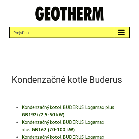
Skip
to
content
Prejsť na...
Kondenzačné kotle Buderus
Kondenzačný kotol BUDERUS Logamax plus
GB192i (2,5-50 kW)
Kondenzačný kotol BUDERUS Logamax
plus
GB162 (70-100 kW)
Kondenzačný kotol BUDERUS Logamax