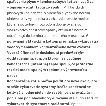
spaľovania plynu v kondenzačných kotloch spočíva
v lepšom využití tepla zo spalín.
Pri klasických
plynových kotloch teplo plameňa plynového horáka
ohrieva rúrky výmenníka a v nich vykurovacie médium,
ktoré je potrubným rozvodom dopravované do
vykurovacích priestorov. Spaliny vzniknuté horením
odchádzajú do komína a do okolitého prostredia.
V
porovnaní s klasickým kotlom prechádza vykurovacia
voda výmenníkom kondenzačného kotla dvakrát.
Vysoká účinnosť je dosiahnutá predovšetkým
dochladením spalín, pri ktorom sa uvoľňuje
kondenzačné (latentné) teplo spalín, čo je vlastne
rozdiel medzi spalným teplom a výhrevnosťou
paliva.
Kondenzačné kotle možno použiť pre nové ako aj pre
staršie vykurovacie systémy, keďže kondenzačné
kotly sú vhodné nielen do systémov s prevažujúcim
podielom podlahového vykurovania ale aj do starších
vykurovacích systémov s radiátormi.
Výhoda