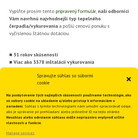
Vyplňte prosím tento
pripravený formulár
,
naši odborníci
Vám navrhnú najvhodnejší typ tepelného
čerpadla/vykurovania
a pošlú cenovú ponuku s
vyčíslenou štátnou dotáciou.
■ 31 rokov skúseností
■ Viac ako 3378 inštalácií vykurovania
■ 1820 inštalácií tepelných čerpadiel
Spravujte súhlas so súbormi
■ Ponúkame komplexné riešenia
cookie
■ Funkčné a spoľahlivé riešenia
Na poskytovanie tých najlepších skúseností používame technológie, ako
sú súbory cookie na ukladanie a/alebo prístup k informáciám o
GEOTHERM Slovakia s.r.o.
zariadení.
Súhlas s týmito technológiami nám umožní spracovávať údaje,
ako je správanie pri prehliadaní alebo jedinečné ID na tejto stránke.
Nesúhlas alebo odvolanie súhlasu môže nepriaznivo ovplyvniť určité
vlastnosti a funkcie.
Ružindolská 16
Manage services
917 01 Trnava