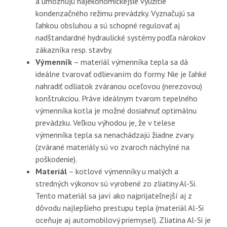
a umožňujú najekonomickejšie využitie
kondenzačného režimu prevádzky. Vyznačujú sa
ľahkou obsluhou a sú schopné regulovať aj
nadštandardné hydraulické systémy podľa nárokov
zákazníka resp. stavby.
Výmenník
– materiál výmenníka tepla sa dá
ideálne tvarovať odlievaním do formy. Nie je ľahké
nahradiť odliatok zváranou oceľovou (nerezovou)
konštrukciou. Práve ideálnym tvarom tepelného
výmenníka kotla je možné dosiahnuť optimálnu
prevádzku. Veľkou výhodou je, že v telese
výmenníka tepla sa nenachádzajú žiadne zvary.
(zvárané materiály sú vo zvaroch náchylné na
poškodenie).
Materiál
– kotlové výmenníky u malých a
stredných výkonov sú vyrobené zo zliatiny Al-Si.
Tento materiál sa javí ako najprijateľnejší aj z
dôvodu najlepšieho prestupu tepla (materiál Al-Si
oceňuje aj automobilový priemysel). Zliatina Al-Si je