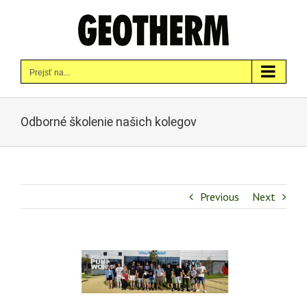
Skip
to
content
Prejsť na...
Odborné školenie našich kolegov
Previous
Next
Zobraziť
väčší
obrázok