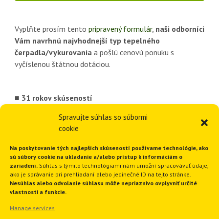
Vyplňte prosím tento
pripravený formulár
,
naši odborníci
Vám navrhnú najvhodnejší typ tepelného
čerpadla/vykurovania
a pošlú cenovú ponuku s
vyčíslenou štátnou dotáciou.
■ 31 rokov skúseností
■ Viac ako 3378 inštalácií vykurovania
Spravujte súhlas so súbormi
■ 1820 inštalácií tepelných čerpadiel
cookie
■ Ponúkame komplexné riešenia
■ Funkčné a spoľahlivé riešenia
Na poskytovanie tých najlepších skúseností používame technológie, ako
sú súbory cookie na ukladanie a/alebo prístup k informáciám o
zariadení.
Súhlas s týmito technológiami nám umožní spracovávať údaje,
ako je správanie pri prehliadaní alebo jedinečné ID na tejto stránke.
GEOTHERM Slovakia s.r.o.
Nesúhlas alebo odvolanie súhlasu môže nepriaznivo ovplyvniť určité
vlastnosti a funkcie.
Manage services
Ružindolská 16