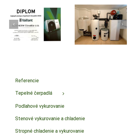
Tepelné
Vykurovanie v
čerpadlo voda-
EÚ: Éra
voda, ukážka
lacného plynu
rekonštrukcie
končí
vykurovania
Referencie
Tepelné čerpadlá
Podlahové vykurovanie
Stenové vykurovanie a chladenie
Stropné chladenie a vykurovanie