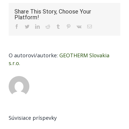
kolegov
Share This Story, Choose Your
Platform!
Facebook
Twitter
LinkedIn
Reddit
Tumblr
Pinterest
Vk
Email
O autorovi/autorke:
GEOTHERM Slovakia
s.r.o.
Súvisiace príspevky