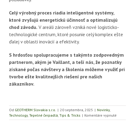
Celý výrobný proces riadia inteligentné systémy,
ktoré zvyšujú energetickú účinnosť a optimalizujú
chod závodu.
V areáli zároveň vzniká nové logisticko-
technologické centrum, ktoré posunie celý komplex ešte
ďalej v oblasti inovácií a efektivity.
S hrdosťou spolupracujeme s takýmto zodpovedným
partnerom, akým je Vaillant, a teší nás, že poznatky
získané počas návštevy a školenia môžeme využiť pri
tvorbe ešte kvalitnejších riešení pre našich
zákazníkov.
Od
GEOTHERM Slovakia s.r.o.
|
20 septembra, 2025
|
Novinky
,
na
Technology
,
Tepelné čerpadlá
,
Tips & Tricks
|
Komentáre vypnuté
Odborné
školenie
našich