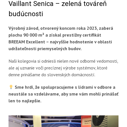
Vaillant Senica – zelená továreň
budúcnosti
Výrobný závod, otvorený koncom roka 2023, zaberá
plochu 90 000 m² a získal prestížny certifikát
BREEAM Excellent – najvyššie hodnotenie v oblasti
udržateľnosti priemyselných budov.
Naši kolegovia si odniesli nielen nové odborné vedomosti,
ale aj uznanie voči precíznej výrobe systémov, ktoré
denne prinášame do slovenských domácností.
Sme hrdí, že spolupracujeme s lídrami v odbore a
neustále sa vzdelávame, aby sme vám mohli prinášať
len to najlepšie.