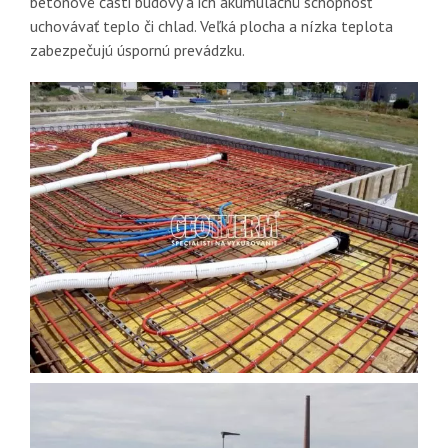
betónové časti budovy a ich akumulačnú schopnosť
uchovávať teplo či chlad. Veľká plocha a nízka teplota
zabezpečujú úspornú prevádzku.