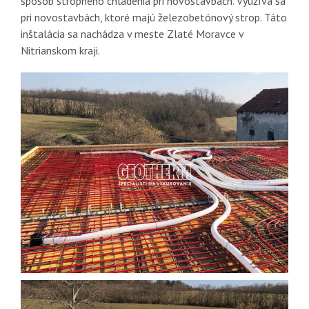
spôsob stropného chladenia pri novostavbách. Využíva sa
pri novostavbách, ktoré majú železobetónový strop. Táto
inštalácia sa nachádza v meste Zlaté Moravce v
Nitrianskom kraji.