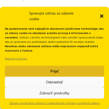
Vykurovanie a chladenie betónového jadra, Pezinok,
Spravujte súhlas so súbormi
rodinný dom
cookie
Na poskytovanie tých najlepších skúseností používame technológie, ako
sú súbory cookie na ukladanie a/alebo prístup k informáciám o
zariadení.
Súhlas s týmito technológiami nám umožní spracovávať údaje,
ako je správanie pri prehliadaní alebo jedinečné ID na tejto stránke.
Nesúhlas alebo odvolanie súhlasu môže nepriaznivo ovplyvniť určité
vlastnosti a funkcie.
Manage services
Prijať
Odmietnúť
Zobraziť predvoľby
Zásady používania súborov cookie
Zásady ochrany osobných údajov