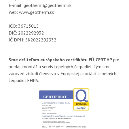
E-mail: geotherm@geotherm.sk
Web: www.geotherm.sk
IČO: 36713015
DIČ: 2022292932
IČ DPH: SK2022292932
Sme držiteľom európskeho certifikátu EÚ-CERT.HP
pre
predaj, montáž a servis tepelných čerpadiel. Tým sme
zároveň získali členstvo v Európskej asociácii tepelných
čerpadiel EHPA.