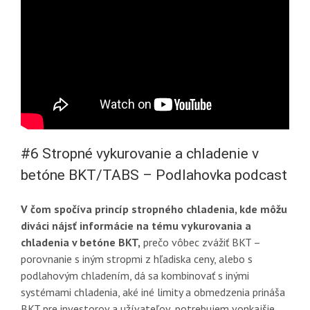
#6 Stropné vykurovanie a chladenie v
betóne BKT/TABS – Podlahovka podcast
V čom spočíva princíp stropného chladenia, kde môžu
diváci nájsť informácie na tému vykurovania a
chladenia v betóne BKT,
prečo vôbec zvážiť BKT –
porovnanie s iným stropmi z hľadiska ceny, alebo s
podlahovým chladením, dá sa kombinovať s inými
systémami chladenia, aké iné limity a obmedzenia prináša
BKT pre investorov a užívateľov, potrebujem vonkajšie