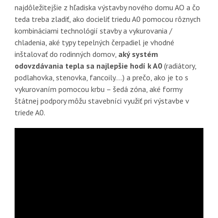
najdôležitejšie z hľadiska výstavby nového domu AO a čo
teda treba zladiť, ako docieliť triedu A0 pomocou rôznych
kombináciami technológií stavby a vykurovania /
chladenia, aké typy tepelných čerpadiel je vhodné
inštalovať do rodinných domov,
aký systém
odovzdávania tepla sa najlepšie hodí k A0
(radiátory,
podlahovka, stenovka, fancoily….) a prečo, ako je to s
vykurovaním pomocou krbu – šedá zóna, aké formy
štátnej podpory môžu stavebníci využiť pri výstavbe v
triede A0.