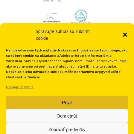
Spravujte súhlas so súbormi
cookie
Na poskytovanie tých najlepších skúseností používame technológie, ako
sú súbory cookie na ukladanie a/alebo prístup k informáciám o
zariadení.
Súhlas s týmito technológiami nám umožní spracovávať údaje,
Odborný návrh …
ako je správanie pri prehliadaní alebo jedinečné ID na tejto stránke.
Nesúhlas alebo odvolanie súhlasu môže nepriaznivo ovplyvniť určité
vlastnosti a funkcie.
Manage services
Vyplňte prosím tento
pripravený formulár
,
naši odborníci
Vám navrhnú najvhodnejší typ tepelného
Prijať
čerpadla/vykurovania
a pošlú cenovú ponuku s
vyčíslenou štátnou dotáciou.
Odmietnúť
Zobraziť predvoľby