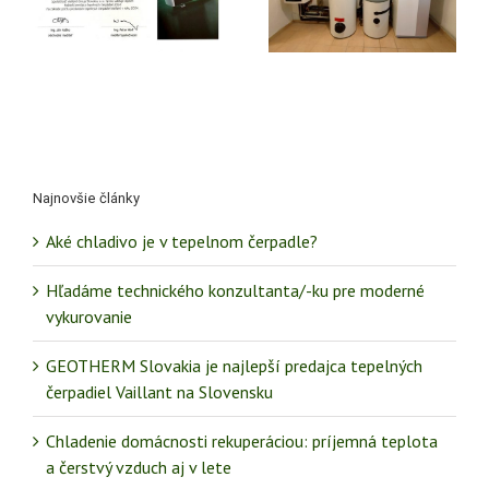
voda, ukážka
lacného plynu
rekonštrukcie
končí
vykurovania
Najnovšie články
Aké chladivo je v tepelnom čerpadle?
Hľadáme technického konzultanta/-ku pre moderné
vykurovanie
GEOTHERM Slovakia je najlepší predajca tepelných
čerpadiel Vaillant na Slovensku
Chladenie domácnosti rekuperáciou: príjemná teplota
a čerstvý vzduch aj v lete