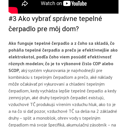
#3 Ako vybrať správne tepelné
čerpadlo pre môj dom?
Ako funguje tepelné čerpadlo a z čoho sa skladá, čo
poháňa tepelné čerpadlo a prečo je efektívnejšie ako
elektrokotol, podľa čoho viem posúdiť efektívnosť
rôznych modelov, čo je to výkonové číslo COP alebo
SCOP,
aký systém vykurovania je najvhodnejší pre
kombináciu s tepelným čerpadlom a prečo, aké náklady
môže očakávať pri vykurovaní a chladení tepelným
čerpadlom, kedy vychádza lepšie tepelné čerpadlo a kedy
zemný plyn, aké druhy tepelných čerpadiel existujú,
vzduchové TČ produkujú vírením vzduchu hluk, ako to je
a na čo si dať pozor, vzduchové TČ sa delia na 2 základné
druhy – split a monoblok, ohrev vody s tepelným
čerpadlom má svoje špecifiká, akumulačný zásobník – na