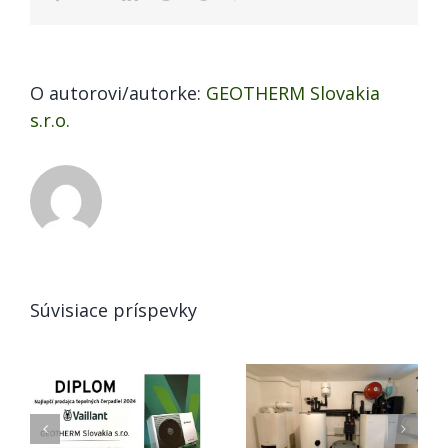
O autorovi/autorke:
GEOTHERM Slovakia
s.r.o.
Súvisiace príspevky
Tepelné
Vykurovanie v
čerpadlo voda-
EÚ: Éra