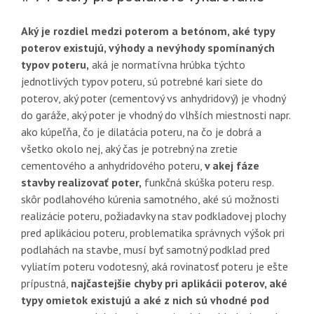
Aký je rozdiel medzi poterom a betónom, aké typy
poterov existujú, výhody a nevýhody spomínaných
typov poteru,
aká je normatívna hrúbka týchto
jednotlivých typov poteru, sú potrebné kari siete do
poterov, aký poter (cementový vs anhydridový) je vhodný
do garáže, aký poter je vhodný do vlhších miestnosti napr.
ako kúpeľňa, čo je dilatácia poteru, na čo je dobrá a
všetko okolo nej, aký čas je potrebný na zretie
cementového a anhydridového poteru,
v akej fáze
stavby realizovať poter,
funkčná skúška poteru resp.
skôr podlahového kúrenia samotného, aké sú možnosti
realizácie poteru, požiadavky na stav podkladovej plochy
pred aplikáciou poteru, problematika správnych výšok pri
podlahách na stavbe, musí byť samotný podklad pred
vyliatím poteru vodotesný, aká rovinatosť poteru je ešte
prípustná,
najčastejšie chyby pri aplikácii poterov, aké
typy omietok existujú a aké z nich sú vhodné pod