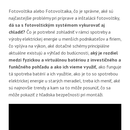
Fotovoltika alebo Fotovoltaika, čo je správne, aké sú
najčastejšie problémy pri príprave a inštalácii fotovoltiky,
dá sa s fotovoltickým systémom vykurovať aj
chladiť?
Čo je potrebné zohladniť v rámci spotreby a
výroby elektrickej energie u menších podnikateľov a firiem,
čo vplýva na výkon, aké dotačné schémy principiálne
aktuálne existujú a výhľad do budúcnosti,
aký je rozdiel
medzi fyzickou a virtuálnou batériou z investičného a
funkčného pohľadu a ako ich vieme využiť,
ako funguje
tá spotreba batérií a ich využitie, ako je to so spotrebou
elektrickej energie u starých meradiel, treba ich meniť, aké
sú najnovšie trendy a kam sa to môže posunúť, čo sa
môže pokaziť z hľadiska bezpečnosti pri montáži.