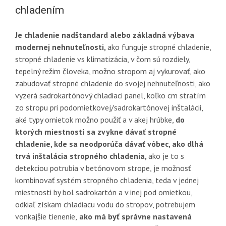
chladením
Je chladenie nadštandard alebo základná výbava
modernej nehnuteľnosti,
ako funguje stropné chladenie,
stropné chladenie vs klimatizácia, v čom sú rozdiely,
tepelný režim človeka, možno stropom aj vykurovať, ako
zabudovať stropné chladenie do svojej nehnuteľnosti, ako
vyzerá sadrokartónový chladiaci panel, koľko cm stratím
zo stropu pri podomietkovej/sadrokartónovej inštalácii,
aké typy omietok možno použiť a v akej hrúbke,
do
ktorých miestností sa zvykne dávať stropné
chladenie, kde sa neodporúča dávať vôbec, ako dlhá
trvá inštalácia stropného chladenia,
ako je to s
detekciou potrubia v betónovom strope, je možnosť
kombinovať systém stropného chladenia, teda v jednej
miestnosti by bol sadrokartón a v inej pod omietkou,
odkiaľ získam chladiacu vodu do stropov, potrebujem
vonkajšie tienenie,
ako má byť správne nastavená