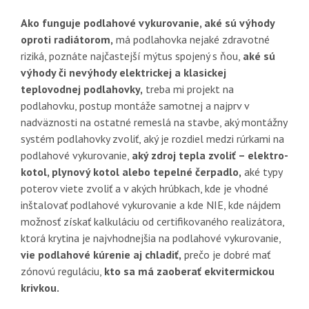
Ako funguje podlahové vykurovanie, aké sú výhody
oproti radiátorom,
má podlahovka nejaké zdravotné
riziká, poznáte najčastejší mýtus spojený s ňou,
aké sú
výhody či nevýhody elektrickej a klasickej
teplovodnej podlahovky,
treba mi projekt na
podlahovku, postup montáže samotnej a najprv v
nadväznosti na ostatné remeslá na stavbe, aký montážny
systém podlahovky zvoliť, aký je rozdiel medzi rúrkami na
podlahové vykurovanie,
aký zdroj tepla zvoliť – elektro-
kotol, plynový kotol alebo tepelné čerpadlo,
aké typy
poterov viete zvoliť a v akých hrúbkach, kde je vhodné
inštalovať podlahové vykurovanie a kde NIE, kde nájdem
možnosť získať kalkuláciu od certifikovaného realizátora,
ktorá krytina je najvhodnejšia na podlahové vykurovanie,
vie podlahové kúrenie aj chladiť,
prečo je dobré mať
zónovú reguláciu,
kto sa má zaoberať ekvitermickou
krivkou.