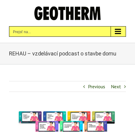
Skip
to
content
Prejsť na...
REHAU – vzdelávací podcast o stavbe domu
Previous
Next
Zobraziť
väčší
obrázok