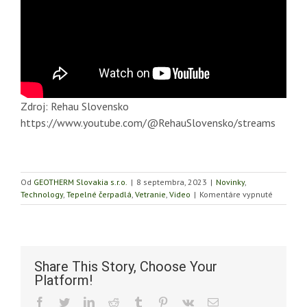
Zdroj: Rehau Slovensko
https://www.youtube.com/@RehauSlovensko/streams
Od
GEOTHERM Slovakia s.r.o.
|
8 septembra, 2023
|
Novinky
,
na
Technology
,
Tepelné čerpadlá
,
Vetranie
,
Video
|
Komentáre vypnuté
REHAU
–
vzdeláva
podcast
o
Share This Story, Choose Your
stavbe
Platform!
domu
Facebook
Twitter
LinkedIn
Reddit
Tumblr
Pinterest
Vk
Email