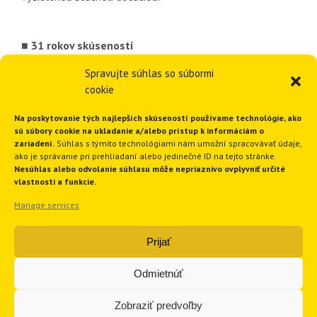
■ 31 rokov skúseností
■ Viac ako 3378 inštalácií vykurovania
Spravujte súhlas so súbormi
■ 1820 inštalácií tepelných čerpadiel
cookie
■ Ponúkame komplexné riešenia
■ Funkčné a spoľahlivé riešenia
Na poskytovanie tých najlepších skúseností používame technológie, ako
sú súbory cookie na ukladanie a/alebo prístup k informáciám o
zariadení.
Súhlas s týmito technológiami nám umožní spracovávať údaje,
ako je správanie pri prehliadaní alebo jedinečné ID na tejto stránke.
GEOTHERM Slovakia s.r.o.
Nesúhlas alebo odvolanie súhlasu môže nepriaznivo ovplyvniť určité
vlastnosti a funkcie.
Manage services
Ružindolská 16
917 01 Trnava
Prijať
Slovenská republika
Tel.:
+421 33 551 1819
Odmietnúť
E-mail:
geotherm@geotherm.sk
Zobraziť predvoľby