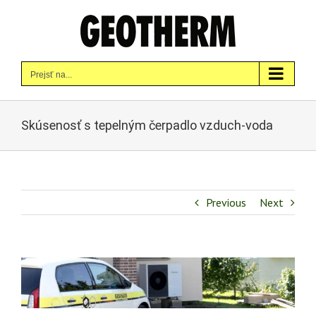
Skip
to
content
Prejsť na...
Skúsenosť s tepelným čerpadlo vzduch-voda
Previous
Next
Zobraziť
väčší
obrázok