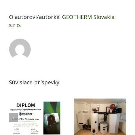
O autorovi/autorke:
GEOTHERM Slovakia
s.r.o.
Súvisiace príspevky
Tepelné
Vykurovanie v
čerpadlo voda-
EÚ: Éra
voda, ukážka
lacného plynu
rekonštrukcie