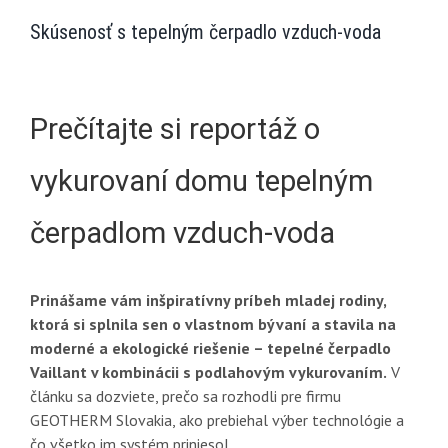
Skúsenosť s tepelným čerpadlo vzduch-voda
Prečítajte si reportáž o
vykurovaní domu tepelným
čerpadlom vzduch-voda
Prinášame vám inšpiratívny príbeh mladej rodiny,
ktorá si splnila sen o vlastnom bývaní a stavila na
moderné a ekologické riešenie – tepelné čerpadlo
Vaillant v kombinácii s podlahovým vykurovaním.
V
článku sa dozviete, prečo sa rozhodli pre firmu
GEOTHERM Slovakia, ako prebiehal výber technológie a
čo všetko im systém priniesol.