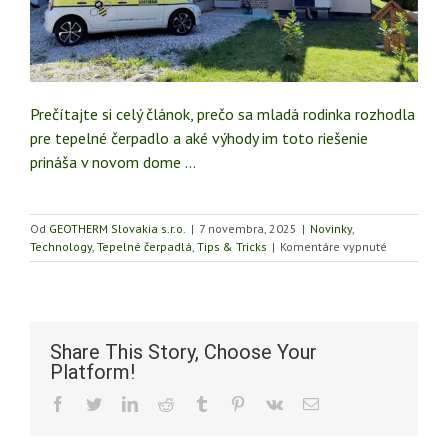
Prečítajte si celý článok, prečo sa mladá rodinka rozhodla
pre tepelné čerpadlo a aké výhody im toto riešenie
prináša v novom dome …
Od
GEOTHERM Slovakia s.r.o.
|
7 novembra, 2025
|
Novinky
,
na
Technology
,
Tepelné čerpadlá
,
Tips & Tricks
|
Komentáre vypnuté
Skúsenosť
s
tepelným
čerpadlo
vzduch-
Share This Story, Choose Your
voda
Platform!
Facebook
Twitter
LinkedIn
Reddit
Tumblr
Pinterest
Vk
Email