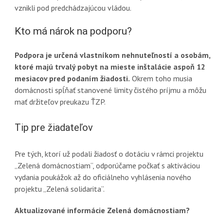
vznikli pod predchádzajúcou vládou.
Kto má nárok na podporu?
Podpora je určená vlastníkom nehnuteľností a osobám,
ktoré majú trvalý pobyt na mieste inštalácie aspoň 12
mesiacov pred podaním žiadosti.
Okrem toho musia
domácnosti spĺňať stanovené limity čistého príjmu a môžu
mať držiteľov preukazu ŤZP.
Tip pre žiadateľov
Pre tých, ktorí už podali žiadosť o dotáciu v rámci projektu
„Zelená domácnostiam“, odporúčame počkať s aktiváciou
vydania poukážok až do oficiálneho vyhlásenia nového
projektu „Zelená solidarita“.
Aktualizované informácie Zelená domácnostiam?