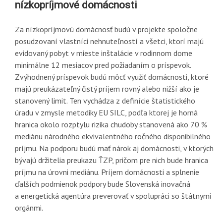
nízkopríjmové domácnosti
Za nízkopríjmovú domácnosť budú v projekte spoločne
posudzovaní vlastníci nehnuteľností a všetci, ktorí majú
evidovaný pobyt v mieste inštalácie v rodinnom dome
minimálne 12 mesiacov pred požiadaním o príspevok.
Zvýhodnený príspevok budú môcť využiť domácnosti, ktoré
majú preukázateľný čistý príjem rovný alebo nižší ako je
stanovený limit. Ten vychádza z definície štatistického
úradu v zmysle metodiky EU SILC, podľa ktorej je horná
hranica okolo rozptylu rizika chudoby stanovená ako 70 %
mediánu národného ekvivalentného ročného disponibilného
príjmu. Na podporu budú mať nárok aj domácnosti, v ktorých
bývajú držitelia preukazu ŤZP, pričom pre nich bude hranica
príjmu na úrovni mediánu. Príjem domácnosti a splnenie
ďalších podmienok podpory bude Slovenská inovačná
a energetická agentúra preverovať v spolupráci so štátnymi
orgánmi.