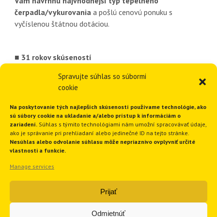
Vám navrhnú najvhodnejší typ tepelného
čerpadla/vykurovania
a pošlú cenovú ponuku s
vyčíslenou štátnou dotáciou.
■ 31 rokov skúseností
■ Viac ako 3378 inštalácií vykurovania
Spravujte súhlas so súbormi
■ 1820 inštalácií tepelných čerpadiel
cookie
■ Ponúkame komplexné riešenia
■ Funkčné a spoľahlivé riešenia
Na poskytovanie tých najlepších skúseností používame technológie, ako
sú súbory cookie na ukladanie a/alebo prístup k informáciám o
zariadení.
Súhlas s týmito technológiami nám umožní spracovávať údaje,
ako je správanie pri prehliadaní alebo jedinečné ID na tejto stránke.
GEOTHERM Slovakia s.r.o.
Nesúhlas alebo odvolanie súhlasu môže nepriaznivo ovplyvniť určité
vlastnosti a funkcie.
Manage services
Ružindolská 16
917 01 Trnava
Prijať
Slovenská republika
Tel.:
+421 33 551 1819
Odmietnúť