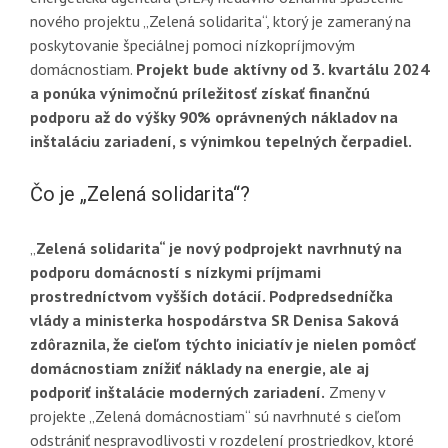
nového projektu „Zelená solidarita“, ktorý je zameraný na
poskytovanie špeciálnej pomoci nízkopríjmovým
domácnostiam.
Projekt bude aktívny od 3. kvartálu 2024
a ponúka výnimočnú príležitosť získať finančnú
podporu až do výšky 90% oprávnených nákladov na
inštaláciu zariadení, s výnimkou tepelných čerpadiel.
Čo je „Zelená solidarita“?
„
Zelená solidarita“ je nový podprojekt navrhnutý na
podporu domácností s nízkymi príjmami
prostredníctvom vyšších dotácií. Podpredsedníčka
vlády a ministerka hospodárstva SR Denisa Saková
zdôraznila, že cieľom týchto iniciatív je nielen pomôcť
domácnostiam znížiť náklady na energie, ale aj
podporiť inštalácie moderných zariadení.
Zmeny v
projekte „Zelená domácnostiam“ sú navrhnuté s cieľom
odstrániť nespravodlivosti v rozdelení prostriedkov, ktoré