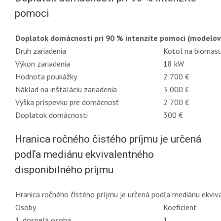
pomoci
Doplatok domácnosti pri 90 % intenzite pomoci (modelov
Druh zariadenia
Kotol na biomas
Výkon zariadenia
18 kW
Hodnota poukážky
2 700 €
Náklad na inštaláciu zariadenia
3 000 €
Výška príspevku pre domácnosť
2 700 €
Doplatok domácnosti
300 €
Hranica ročného čistého príjmu je určená
podľa mediánu ekvivalentného
disponibilného príjmu
Hranica ročného čistého príjmu je určená podľa mediánu ekviv
Osoby
Koeficient
1. dospelá osoba
1