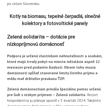
po celom Slovensku.
Kotly na biomasu, tepelné čerpadlá, slnečné
kolektory a fotovoltické panely
Zelená solidarita – dotácie pre
nízkopríjmovú domácnosť
Podpora je určená vlastníkom nehnuteľností a osobám,
ktoré majú trvalý pobyt na mieste inštalácie aspoň 12
mesiacov pred podaním žiadosti. Okrem toho musia
domácnosti spĺňať stanovené limity čistého príjmu a
môžu mať držiteľov preukazu ŤZP.
Zelená domácnostiam prináša špeciálnu pomoc určenú
pre ľudí s nízkym príjmom – Zelená solidarita.
Rezort
hospodárstva ju plánuje spustiť v 3. kvartáli 2024. Takýmto
domácnostiam štát prispeje vyššou mierou podpory.