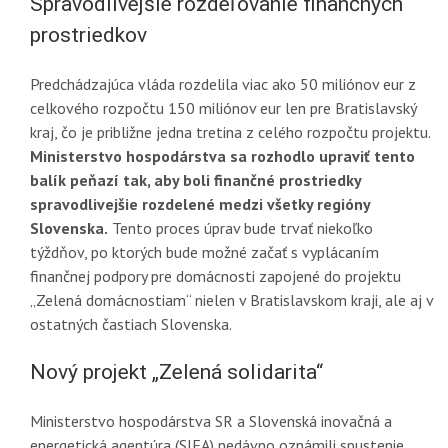
Spravodlivejšie rozdeľovanie finančných
prostriedkov
Predchádzajúca vláda rozdelila viac ako 50 miliónov eur z
celkového rozpočtu 150 miliónov eur len pre Bratislavský
kraj, čo je približne jedna tretina z celého rozpočtu projektu.
Ministerstvo hospodárstva sa rozhodlo upraviť tento
balík peňazí tak, aby boli finančné prostriedky
spravodlivejšie rozdelené medzi všetky regióny
Slovenska.
Tento proces úprav bude trvať niekoľko
týždňov, po ktorých bude možné začať s vyplácaním
finančnej podpory pre domácnosti zapojené do projektu
„Zelená domácnostiam“ nielen v Bratislavskom kraji, ale aj v
ostatných častiach Slovenska.
Nový projekt „Zelená solidarita“
Ministerstvo hospodárstva SR a Slovenská inovačná a
energetická agentúra (SIEA) nedávno oznámili spustenie