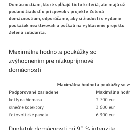
Domácnostiam, ktoré spĺňajú tieto kritériá, ale majú už
podanú žiadosť o príspevok v projekte Zelená
domácnostiam, odporúčame, aby si žiadosti o vydanie
poukážok neaktivovali a počkali na vyhlásenie projektu
Zelená solidarita.
Maximálna hodnota poukážky so
zvýhodnením pre nízkopríjmové
domácnosti
Maximálna hodnota poukážky so z
Podporované zariadene
Maximálna hodn
kotly na biomasu
2 700 eur
slnečné kolektory
3 600 eur
fotovoltické panely
6 300 eur
Doplatok domácnosti pri 90 % intenzite