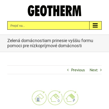
Skip
to
content
Prejsť na...
Zelená domácnostiam prinesie vyššiu formu
pomoci pre nízkopríjmové domácnosti
Previous
Next
Zobraziť
väčší
obrázok