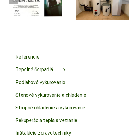
EÚ: Éra
voda, ukážka
lacného plynu
rekonštrukcie
končí
vykurovania
Referencie
Tepelné čerpadlá
Podlahové vykurovanie
Stenové vykurovanie a chladenie
Stropné chladenie a vykurovanie
Rekuperácia tepla a vetranie
Inštalácie zdravotechniky