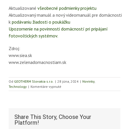
Aktualizované
všeobecné podmienky projektu
Aktualizovaný manuál a nový videomanuál pre domácnosti
k
podávaniu žiadosti o poukážku
Upozornenie na povinnosti domácností pri pripájaní
fotovoltických systémov.
Zdroj:
www.siea.sk
www.zelenadomacnostiam.sk
Od
GEOTHERM Slovakia s.r.o.
|
28 júna, 2024
|
Novinky
,
na
Technology
|
Komentáre vypnuté
Zelená
domácnostiam
prinesie
vyššiu
formu
Share This Story, Choose Your
pomoci
Platform!
pre
nízkopríjmové