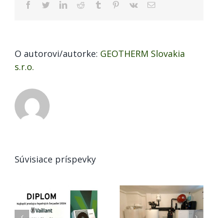
Facebook
Twitter
LinkedIn
Reddit
Tumblr
Pinterest
Vk
Email
domácnosti
O autorovi/autorke:
GEOTHERM Slovakia
s.r.o.
Súvisiace príspevky
Tepelné
Vykurovanie v
čerpadlo voda-