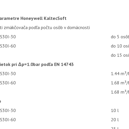
parametre Honeywell KaltecSoft
sti zmäkčovača podľa počtu osôb v domácnosti
KS30I-30
do 5 osô
KS30I-60
do 10 os
do 15 os
ietok pri Δp=1.0bar podľa EN 14743
KS30I-30
1.44 m³/
KS30I-60
1.68 m³/
1.68 m³/
e
KS30I-30
10 l
KS30I-60
20 l
25 l