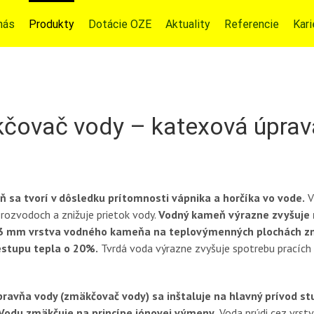
nás
Produkty
Dotácie OZE
Aktuality
Referencie
Kari
čovač vody – katexová úprav
 sa tvorí v dôsledku prítomnosti vápnika a horčíka vo vode.
V
 rozvodoch a znižuje prietok vody.
Vodný kameň výrazne zvyšuje 
 3 mm vrstva vodného kameňa na teplovýmenných plochách zn
estupu tepla o 20%.
Tvrdá voda výrazne zvyšuje spotrebu pracích a
ravňa vody (zmäkčovač vody) sa inštaluje na hlavný prívod st
 Vodu zmäkčuje na princípe iónovej výmeny.
Voda prúdi cez vrst