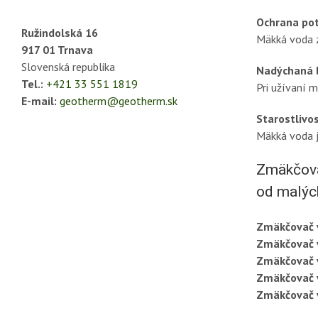
Ochrana po
Ružindolská 16
Mäkká voda 
917 01 Trnava
Slovenská republika
Nadýchaná b
Tel.:
+421 33 551 1819
Pri užívaní m
E-mail:
geotherm@geotherm.sk
Starostlivos
Mäkká voda j
Zmäkčovac
od malýc
Zmäkčovač 
Zmäkčovač 
Zmäkčovač 
Zmäkčovač 
Zmäkčovač 