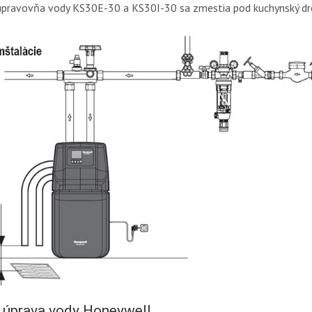
pravovňa vody KS30E-30 a KS30I-30 sa zmestia pod kuchynský dr
 úprava vody Honeywell