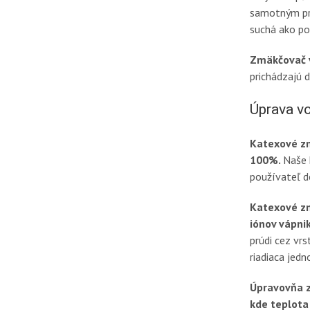
samotným pra
suchá ako po
Zmäkčovač 
prichádzajú 
Úprava v
Katexové z
100%.
Naše 
používateľ d
Katexové z
iónov vápni
prúdi cez vr
riadiaca jed
Úpravovňa z
kde teplota