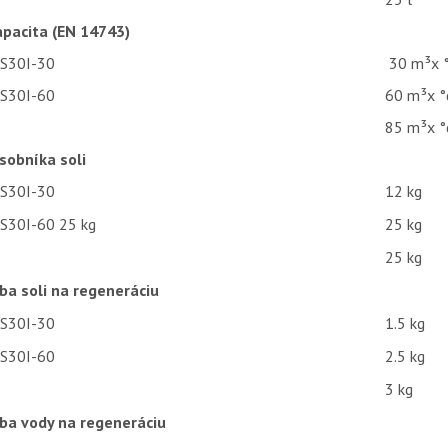
pacita (EN 14743)
KS30I-30
30 m³x 
KS30I-60
60 m³x 
85 m³x 
sobníka soli
KS30I-30
12 kg
S30I-60 25 kg
25 kg
25 kg
ba soli na regeneráciu
KS30I-30
1.5 kg
KS30I-60
2.5 kg
3 kg
ba vody na regeneráciu