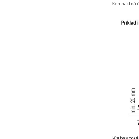
Kompaktná ú
Katexová