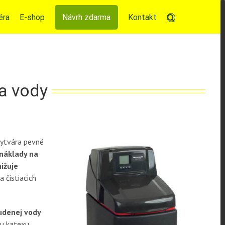
éra
E-shop
Návrh zdarma
Kontakt
a vody
ytvára pevné
náklady na
ižuje
 čistiacich
udenej vody
vu katexu