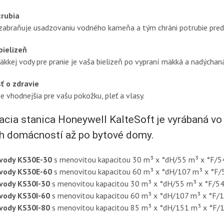
trubia
zabraňuje usadzovaniu vodného kameňa a tým chráni potrubie pre
ielizeň
äkkej vody pre pranie je vaša bielizeň po vypraní mäkká a nadýchaná
ť o zdravie
e vhodnejšia pre vašu pokožku, pleť a vlasy.
ia stanica Honeywell KalteSoft je vyrábaná vo 
h domácností až po bytové domy.
vody KS30E-30
s menovitou kapacitou 30 m³ x °dH/55 m³ x °F/5
vody KS30E-60
s menovitou kapacitou 60 m³ x °dH/107 m³ x °F/
vody KS30I-30
s menovitou kapacitou 30 m³ x °dH/55 m³ x °F/54
vody KS30I-60
s menovitou kapacitou 60 m³ x °dH/107 m³ x °F/1
vody KS30I-80
s menovitou kapacitou 85 m³ x °dH/151 m³ x °F/1