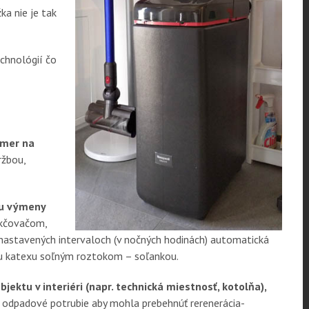
a nie je tak
echnológií čo
kmer na
ržbou,
iu výmeny
kčovačom,
 nastavených intervaloch (v nočných hodinách) automatická
hu katexu soľným roztokom – soľankou.
ktu v interiéri (napr. technická miestnosť, kotolňa),
 odpadové potrubie aby mohla prebehnúť rerenerácia-