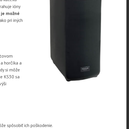
rahuje ióny
 je možné
ko pri iných
ntovom
 a horčíka a
ody si môže
ce KS30 sa
výši
že spôsobiť ich poškodenie.