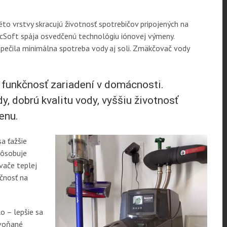
to vrstvy skracujú životnosť spotrebičov pripojených na
ecSoft spája osvedčenú technológiu iónovej výmeny.
pečila minimálna spotreba vody aj soli. Zmäkčovač vody
 funkčnosť zariadení v domácnosti.
, dobrú kvalitu vody, vyššiu životnosť
enu.
sa ťažšie
spôsobuje
vače teplej
očnosť na
o – lepšie sa
evoňané