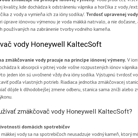
j kvality, kde dochádza k odstráneniu vápnika a horčíka z vody /
ext
rčíka z vody
a vymieňa ich za ióny sodíka/
.
Tvrdosť upravenej vody
ri úprave iónovou výmenou je voda mäkká natrvalo, a nie dočasne, a
h používaných na zabránenie tvorby vodného kameňa.
ač vody Honeywell KaltecSoft
na zmäkčovanie vody pracuje na princípe iónovej výmeny.
V io
chádza k absorpcii v pitnej vode voľne rozpustených iónov vápnika
ýto jeden ión sú uvoľnené vždy dva ióny sodíka. Výstupnú tvrdosť v
taviť podľa vlastných potrieb. Riadiaca jednotka zmäkčovacej stani
kiaľ dôjde k dlhodobejšej zmene odberu, stanica sama zníži alebo z
ýkonu.
užívať zmäkčovač vody Honeywell KaltecSoft?
životnosti domácich spotrebičov
í mäkkej vody sa na spotrebičoch neusadzuje vodný kameň, ktorý mô