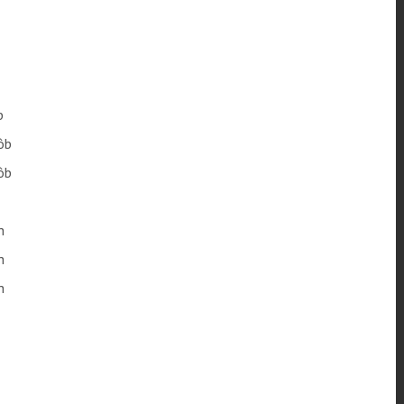
b
ôb
ôb
h
h
h