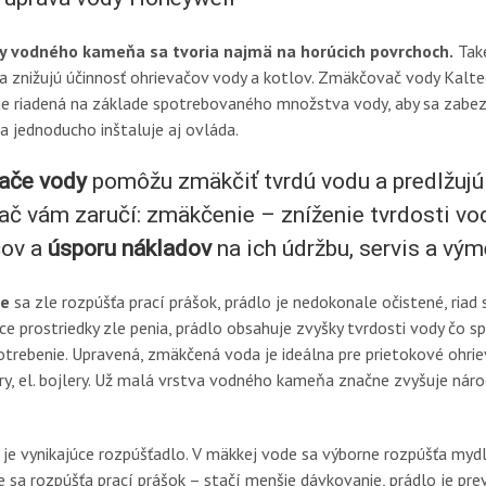
y vodného kameňa sa tvoria najmä na horúcich povrchoch.
Také
a znižujú účinnosť ohrievačov vody a kotlov. Zmäkčovač vody Kalt
je riadená na základe spotrebovaného množstva vody, aby sa zabez
a jednoducho inštaluje aj ovláda.
ače vody
pomôžu zmäkčiť tvrdú vodu a predlžujú
 vám zaručí: zmäkčenie – zníženie tvrdosti vody
čov a
úsporu nákladov
na ich údržbu, servis a vým
de
sa zle rozpúšťa prací prášok, prádlo je nedokonale očistené, riad 
ace prostriedky zle penia, prádlo obsahuje zvyšky tvrdosti vody čo 
potrebenie. Upravená, zmäkčená voda je ideálna pre prietokové ohrie
ry, el. bojlery. Už malá vrstva vodného kameňa značne zvyšuje nár
je vynikajúce rozpúšťadlo. V mäkkej vode sa výborne rozpúšťa mydl
e sa rozpúšťa prací prášok – stačí menšie dávkovanie, prádlo je pr