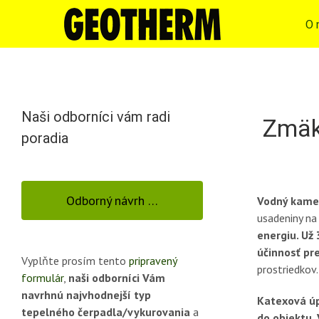
Skip
to
O 
content
Naši odborníci vám radi
Zmäk
poradia
Odborný návrh …
Vodný kameň
usadeniny na
energiu. Už
účinnosť pr
Vyplňte prosím tento
pripravený
prostriedkov.
formulár
,
naši odborníci Vám
navrhnú najvhodnejší typ
Katexová úp
tepelného čerpadla/vykurovania
a
do objektu.