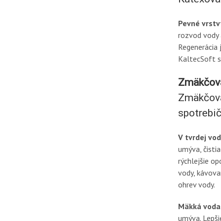
Pevné vrstv
rozvod vody 
Regenerácia 
KaltecSoft s
Zmäkčov
Zmäkčovač
spotrebi
V tvrdej vo
umýva, čisti
rýchlejšie o
vody, kávova
ohrev vody.
Mäkká voda
umýva. Lepši