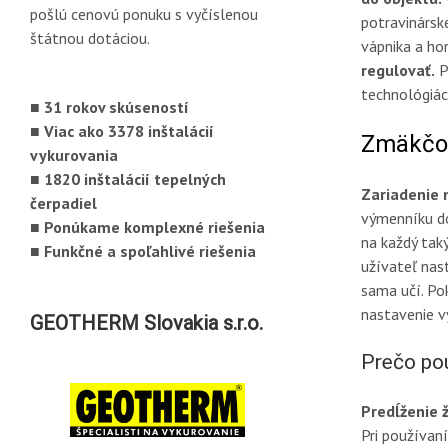
pošlú cenovú ponuku s vyčíslenou
potravinárske
štátnou dotáciou.
vápnika a ho
regulovať.
P
technológiác
■ 31 rokov skúseností
■ Viac ako 3378 inštalácií
Zmäkčov
vykurovania
■ 1820 inštalácií tepelných
Zariadenie 
čerpadiel
výmenníku do
■ Ponúkame komplexné riešenia
na každý tak
■ Funkčné a spoľahlivé riešenia
užívateľ nas
sama učí. Po
nastavenie v
GEOTHERM Slovakia s.r.o.
Prečo po
Predĺženie 
Pri používan