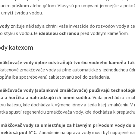
cím práškom alebo gélom. Vlasy sú po umývaní jemnejšie a pokožk
 umytí tvrdou vodou.
vody
znižuje náklady a chráni vaše investície do rozvodov vody a t
do styku s vodou. Je
ideálnou ochranou
pred vodným kameňom.
ody katexom
mäkčovače vody úplne odstraňujú tvorbu vodného kameňa ta
katexové zmäkčovače vody sú plne automatické s jednoduchou úd
opĺňa iba spotrebovanú tabletovanú soľ do zariadenia.
mäkčovače vody (soľankové zmäkčovače) používajú technológ
ka a horčíka a nahrádzajú ich iónmi sodíka.
Voda prechádza zmä
stvu katexu, kde dochádza k výmene iónov a teda k jej zmäkčeniu. V
notka spustí regeneráciu zmäkčovača vody, kde dochádza k preplac
mäkčovač vody sa umiestňuje za hlavným prívodom vody do obje
 neklesá pod 5°C.
Zariadenie na úpravu vody musí byť napojené na