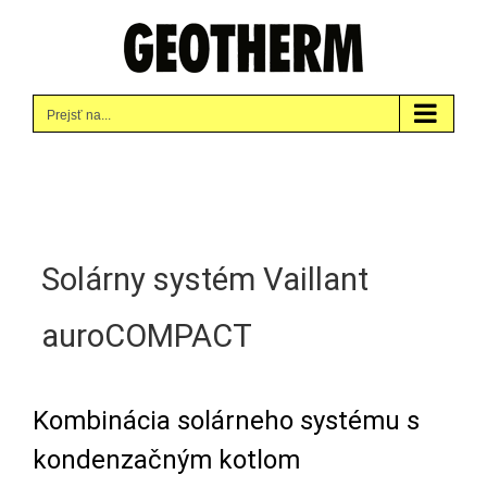
Skip
to
content
Prejsť na...
Solárny systém Vaillant
auroCOMPACT
Kombinácia solárneho systému s
kondenzačným kotlom