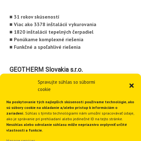
■ 31 rokov skúseností
■ Viac ako 3378 inštalácií vykurovania
■ 1820 inštalácií tepelných čerpadiel
■ Ponúkame komplexné riešenia
■ Funkčné a spoľahlivé riešenia
GEOTHERM Slovakia s.r.o.
Spravujte súhlas so súbormi
cookie
Na poskytovanie tých najlepších skúseností používame technológie, ako
sú súbory cookie na ukladanie a/alebo prístup k informáciám o
zariadení.
Súhlas s týmito technológiami nám umožní spracovávať údaje,
ako je správanie pri prehliadaní alebo jedinečné ID na tejto stránke.
Nesúhlas alebo odvolanie súhlasu môže nepriaznivo ovplyvniť určité
vlastnosti a funkcie.
Ružindolská 16
Manage services