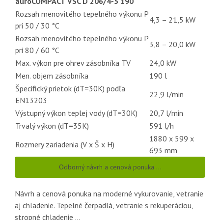
auroCOMPACT VSC D 206/4-5 190
Rozsah menovitého tepelného výkonu P
4,3 – 21,5 kW
pri 50 / 30 °C
Rozsah menovitého tepelného výkonu P
3,8 – 20,0 kW
pri 80 / 60 °C
Max. výkon pre ohrev zásobníka TV
24,0 kW
Men. objem zásobníka
190 l
Špecifický prietok (dT=30K) podľa
22,9 l/min
EN13203
Výstupný výkon teplej vody (dT=30K)
20,7 l/min
Trvalý výkon (dT=35K)
591 l/h
1880 x 599 x
Rozmery zariadenia (V x Š x H)
693 mm
Odborný návrh a cenová ponuka …
Návrh a cenová ponuka na moderné vykurovanie, vetranie
aj chladenie. Tepelné čerpadlá, vetranie s rekuperáciou,
stropné chladenie …