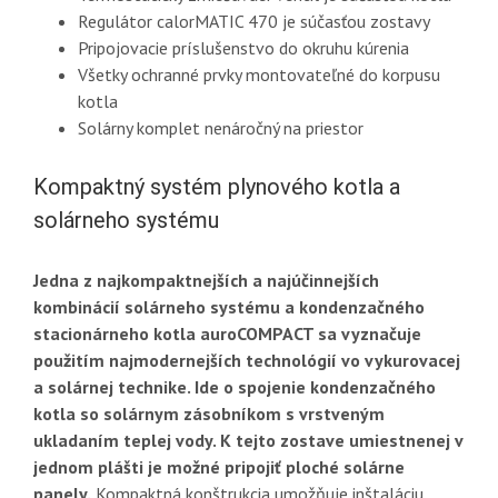
Regulátor calorMATIC 470 je súčasťou zostavy
Pripojovacie príslušenstvo do okruhu kúrenia
Všetky ochranné prvky montovateľné do korpusu
kotla
Solárny komplet nenáročný na priestor
Kompaktný systém plynového kotla a
solárneho systému
Jedna z najkompaktnejších a najúčinnejších
kombinácií solárneho systému a kondenzačného
stacionárneho kotla auroCOMPACT sa vyznačuje
použitím najmodernejších technológií vo vykurovacej
a solárnej technike. Ide o spojenie kondenzačného
kotla so solárnym zásobníkom s vrstveným
ukladaním teplej vody. K tejto zostave umiestnenej v
jednom plášti je možné pripojiť ploché solárne
panely.
Kompaktná konštrukcia umožňuje inštaláciu