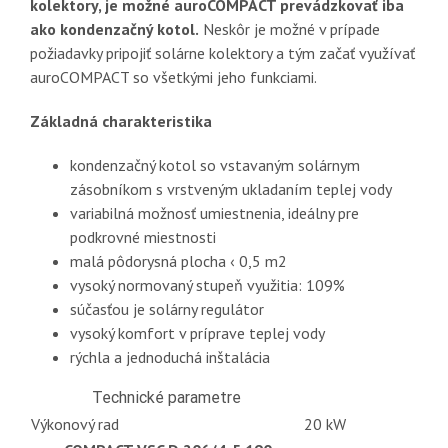
kolektory, je možné auroCOMPACT prevádzkovať iba
ako kondenzačný kotol.
Neskôr je možné v prípade
požiadavky pripojiť solárne kolektory a tým začať využívať
auroCOMPACT so všetkými jeho funkciami.
Základná charakteristika
kondenzačný kotol so vstavaným solárnym
zásobníkom s vrstveným ukladaním teplej vody
variabilná možnosť umiestnenia, ideálny pre
podkrovné miestnosti
malá pôdorysná plocha ‹ 0,5 m2
vysoký normovaný stupeň využitia: 109%
súčasťou je solárny regulátor
vysoký komfort v príprave teplej vody
rýchla a jednoduchá inštalácia
Technické parametre
Výkonový rad
20 kW