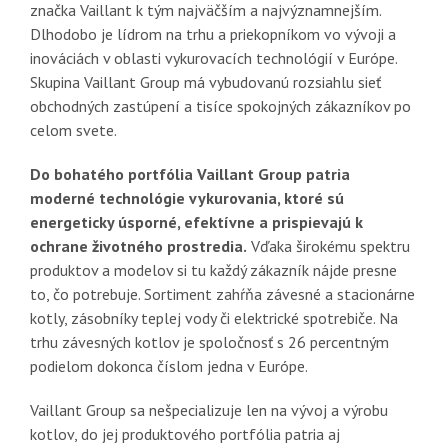
značka Vaillant k tým najväčším a najvýznamnejším.
Dlhodobo je lídrom na trhu a priekopníkom vo vývoji a
inováciách v oblasti vykurovacích technológií v Európe.
Skupina Vaillant Group má vybudovanú rozsiahlu sieť
obchodných zastúpení a tisíce spokojných zákazníkov po
celom svete.
Do bohatého portfólia Vaillant Group patria
moderné technológie vykurovania, ktoré sú
energeticky úsporné, efektívne a prispievajú k
ochrane životného prostredia.
Vďaka širokému spektru
produktov a modelov si tu každý zákazník nájde presne
to, čo potrebuje. Sortiment zahŕňa závesné a stacionárne
kotly, zásobníky teplej vody či elektrické spotrebiče. Na
trhu závesných kotlov je spoločnosť s 26 percentným
podielom dokonca číslom jedna v Európe.
Vaillant Group sa nešpecializuje len na vývoj a výrobu
kotlov, do jej produktového portfólia patria aj