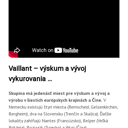
Vaillant – výskum a vývoj
vykurovania …
Skupina má jedenásť miest pre výskum a vývoj a
výrobu v šiestich európskych krajinách a Číne.
V
Nemecku existujú štyri miesta (Remscheid, Gelsenkirchen,
Bergheim), dva na Slovensku (Trenčín a Skalica). Ďalšie
lokality zahŕňajú Nantes (Francúzsko), Belper (Veľká
Británia), Bozüyük (Turecko) a Wuxi (Čína).