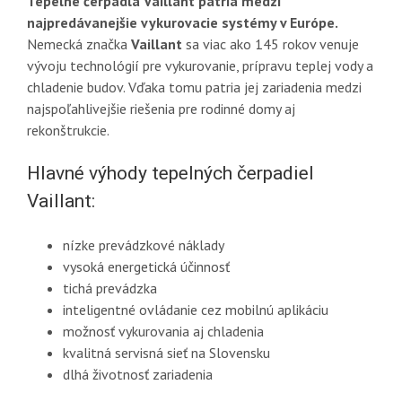
Tepelné čerpadlá Vaillant patria medzi
najpredávanejšie vykurovacie systémy v Európe.
Nemecká značka
Vaillant
sa viac ako 145 rokov venuje
vývoju technológií pre vykurovanie, prípravu teplej vody a
chladenie budov. Vďaka tomu patria jej zariadenia medzi
najspoľahlivejšie riešenia pre rodinné domy aj
rekonštrukcie.
Hlavné výhody tepelných čerpadiel
Vaillant:
nízke prevádzkové náklady
vysoká energetická účinnosť
tichá prevádzka
inteligentné ovládanie cez mobilnú aplikáciu
možnosť vykurovania aj chladenia
kvalitná servisná sieť na Slovensku
dlhá životnosť zariadenia