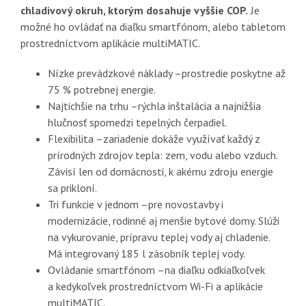
chladivový okruh, ktorým dosahuje vyššie COP.
Je
možné ho ovládať na diaľku smartfónom, alebo tabletom
prostredníctvom aplikácie multiMATIC.
Nízke prevádzkové náklady –
prostredie poskytne až
75 % potrebnej energie.
Najtichšie na trhu –
rýchla inštalácia a najnižšia
hlučnosť spomedzi tepelných čerpadiel.
Flexibilita –
zariadenie dokáže využívať každý z
prírodných zdrojov tepla: zem, vodu alebo vzduch.
Závisí len od domácnosti, k akému zdroju energie
sa prikloní.
Tri funkcie v jednom
–
pre novostavby i
modernizácie, rodinné aj menšie bytové domy. Slúži
na vykurovanie, prípravu teplej vody aj chladenie.
Má integrovaný 185 l zásobník teplej vody.
Ovládanie smartfónom –
na diaľku odkiaľkoľvek
a kedykoľvek prostredníctvom Wi-Fi a aplikácie
multiMATIC.