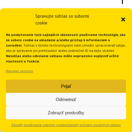
zem-voda | voda-voda
Spravujte súhlas so súbormi
vzduch-voda
cookie
na ohrev TUV
Na poskytovanie tých najlepších skúseností používame technológie, ako
sú súbory cookie na ukladanie a/alebo prístup k informáciám o
zariadení.
Súhlas s týmito technológiami nám umožní spracovávať údaje,
Nibe
ako je správanie pri prehliadaní alebo jedinečné ID na tejto stránke.
Nesúhlas alebo odvolanie súhlasu môže nepriaznivo ovplyvniť určité
IVT – tepelné čerpadlá
vlastnosti a funkcie.
Manage services
Dražice ARGO
Tepelné čerpadlo zem voda
Prijať
Tepelné čerpadlo vzduch-voda
Odmietnúť
Tepelné čerpadlo voda-voda
Zobraziť predvoľby
Inštalácia tepelného čerpadla
Zásady používania súborov cookie
Zásady ochrany osobných údajov