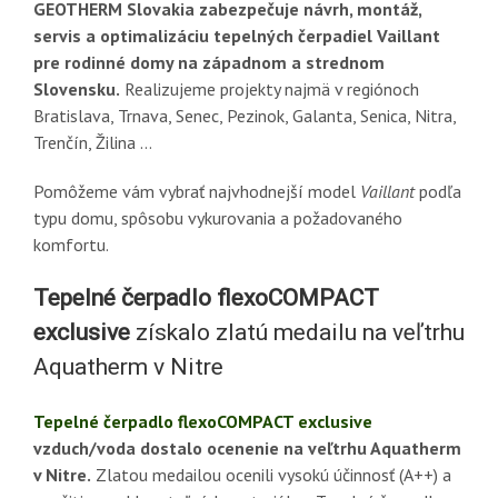
GEOTHERM Slovakia zabezpečuje návrh, montáž,
servis a optimalizáciu tepelných čerpadiel Vaillant
pre rodinné domy na západnom a strednom
Slovensku.
Realizujeme projekty najmä v regiónoch
Bratislava, Trnava, Senec, Pezinok, Galanta, Senica, Nitra,
Trenčín, Žilina …
Pomôžeme vám vybrať najvhodnejší model
Vaillant
podľa
typu domu, spôsobu vykurovania a požadovaného
komfortu.
Tepelné čerpadlo
flexoCOMPACT
exclusive
získalo
zlatú medailu na veľtrhu
Aquatherm v Nitre
Tepelné čerpadlo flexoCOMPACT exclusive
vzduch/voda dostalo ocenenie na veľtrhu Aquatherm
v Nitre.
Zlatou medailou ocenili vysokú účinnosť (A++) a