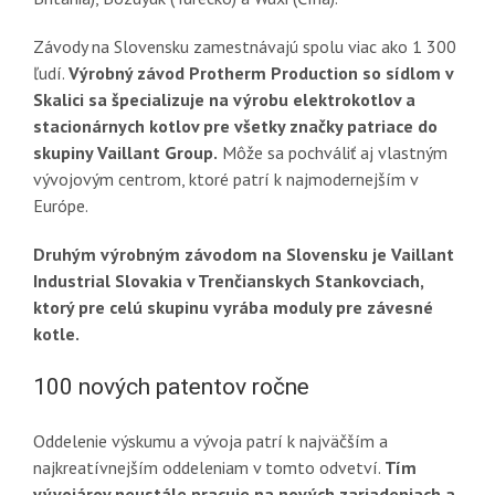
Závody na Slovensku zamestnávajú spolu viac ako 1 300
ľudí.
Výrobný závod Protherm Production so sídlom v
Skalici sa špecializuje na výrobu elektrokotlov a
stacionárnych kotlov pre všetky značky patriace do
skupiny Vaillant Group.
Môže sa pochváliť aj vlastným
vývojovým centrom, ktoré patrí k najmodernejším v
Európe.
Druhým výrobným závodom na Slovensku je Vaillant
Industrial Slovakia v Trenčianskych Stankovciach,
ktorý pre celú skupinu vyrába moduly pre závesné
kotle.
100 nových patentov ročne
Oddelenie výskumu a vývoja patrí k najväčším a
najkreatívnejším oddeleniam v tomto odvetví.
Tím
vývojárov neustále pracuje na nových zariadeniach a