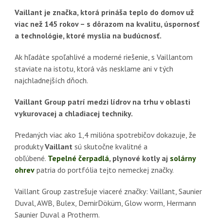
Vaillant je značka, ktorá prináša teplo do domov už
viac než 145 rokov – s dôrazom na kvalitu, úspornosť
a technológie, ktoré myslia na budúcnosť.
Ak hľadáte spoľahlivé a moderné riešenie, s Vaillantom
staviate na istotu, ktorá vás nesklame ani v tých
najchladnejších dňoch.
Vaillant Group patrí medzi lídrov na trhu v oblasti
vykurovacej a chladiacej techniky.
Predaných viac ako 1,4 milióna spotrebičov dokazuje, že
produkty
Vaillant
sú skutočne kvalitné a
obľúbené.
Tepelné čerpadlá
, plynové kotly aj
solárny
ohrev
patria do portfólia tejto nemeckej značky.
Vaillant Group zastrešuje viaceré značky: Vaillant, Saunier
Duval, AWB, Bulex, DemirDöküm, Glow worm, Hermann
Saunier Duval a Protherm.