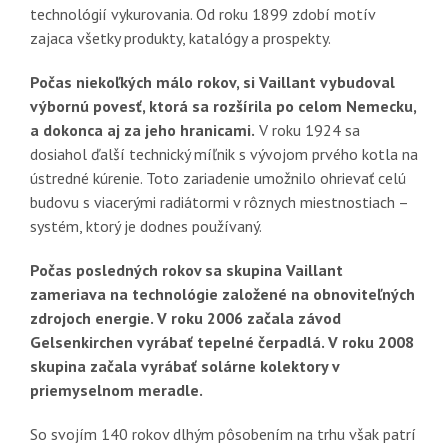
technológií vykurovania. Od roku 1899 zdobí motív
zajaca všetky produkty, katalógy a prospekty.
Počas niekoľkých málo rokov, si Vaillant vybudoval
výbornú povesť, ktorá sa rozšírila po celom Nemecku,
a dokonca aj za jeho hranicami.
V roku 1924 sa
dosiahol ďalší technický míľnik s vývojom prvého kotla na
ústredné kúrenie. Toto zariadenie umožnilo ohrievať celú
budovu s viacerými radiátormi v rôznych miestnostiach –
systém, ktorý je dodnes používaný.
Počas posledných rokov sa skupina Vaillant
zameriava na technológie založené na obnoviteľných
zdrojoch energie. V roku 2006 začala závod
Gelsenkirchen vyrábať tepelné čerpadlá. V roku 2008
skupina začala vyrábať solárne kolektory v
priemyselnom meradle.
So svojím 140 rokov dlhým pôsobením na trhu však patrí