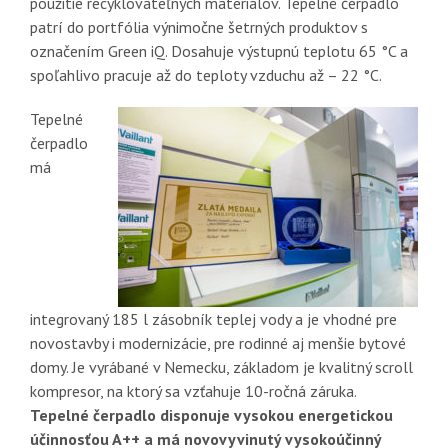
použitie recyklovateľných materiálov. Tepelné čerpadlo
patrí do portfólia výnimočne šetrných produktov s
označením Green iQ. Dosahuje výstupnú teplotu 65 °C a
spoľahlivo pracuje až do teploty vzduchu až – 22 °C.
Tepelné
čerpadlo
má
integrovaný 185 l zásobník teplej vody a je vhodné pre
novostavby i modernizácie, pre rodinné aj menšie bytové
domy. Je vyrábané v Nemecku, základom je kvalitný scroll
kompresor, na ktorý sa vzťahuje 10-ročná záruka.
Tepelné čerpadlo disponuje vysokou energetickou
účinnosťou A++ a má novovyvinutý vysokoúčinný