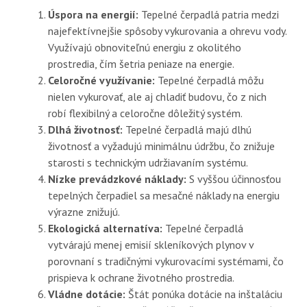
Úspora na energií:
Tepelné čerpadlá patria medzi
najefektívnejšie spôsoby vykurovania a ohrevu vody.
Využívajú obnoviteľnú energiu z okolitého
prostredia, čím šetria peniaze na energie.
Celoročné využívanie:
Tepelné čerpadlá môžu
nielen vykurovať, ale aj chladiť budovu, čo z nich
robí flexibilný a celoročne dôležitý systém.
Dlhá životnosť:
Tepelné čerpadlá majú dlhú
životnosť a vyžadujú minimálnu údržbu, čo znižuje
starosti s technickým udržiavaním systému.
Nízke prevádzkové náklady:
S vyššou účinnosťou
tepelných čerpadiel sa mesačné náklady na energiu
výrazne znižujú.
Ekologická alternatíva:
Tepelné čerpadlá
vytvárajú menej emisií skleníkových plynov v
porovnaní s tradičnými vykurovacími systémami, čo
prispieva k ochrane životného prostredia.
Vládne dotácie:
Štát ponúka dotácie na inštaláciu