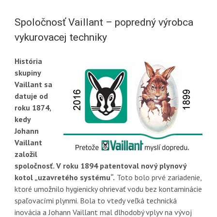
Spoločnosť Vaillant – popredný výrobca
vykurovacej techniky
História
skupiny
Vaillant sa
datuje od
roku 1874,
kedy
Johann
Vaillant
založil
spoločnosť. V roku 1894 patentoval nový plynový
kotol „uzavretého systému“.
Toto bolo prvé zariadenie,
ktoré umožnilo hygienicky ohrievať vodu bez kontaminácie
spaľovacími plynmi. Bola to vtedy veľká technická
inovácia a Johann Vaillant mal dlhodobý vplyv na vývoj