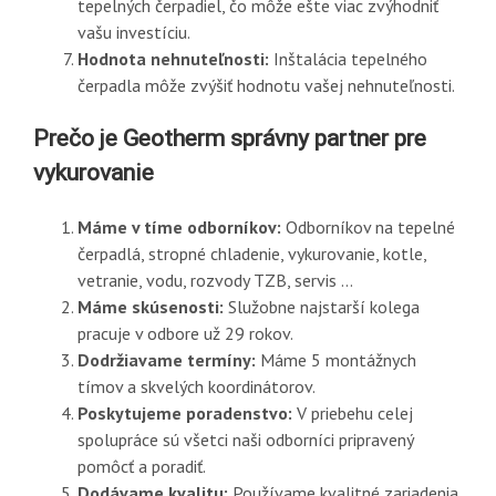
tepelných čerpadiel, čo môže ešte viac zvýhodniť
vašu investíciu.
Hodnota nehnuteľnosti:
Inštalácia tepelného
čerpadla môže zvýšiť hodnotu vašej nehnuteľnosti.
Prečo je Geotherm správny partner pre
vykurovanie
Máme v tíme odborníkov:
Odborníkov na tepelné
čerpadlá, stropné chladenie, vykurovanie, kotle,
vetranie, vodu, rozvody TZB, servis …
Máme skúsenosti:
Služobne najstarší kolega
pracuje v odbore už 29 rokov.
Dodržiavame termíny:
Máme 5 montážnych
tímov a skvelých koordinátorov.
Poskytujeme poradenstvo:
V priebehu celej
spolupráce sú všetci naši odborníci pripravený
pomôcť a poradiť.
Dodávame kvalitu:
Používame kvalitné zariadenia,