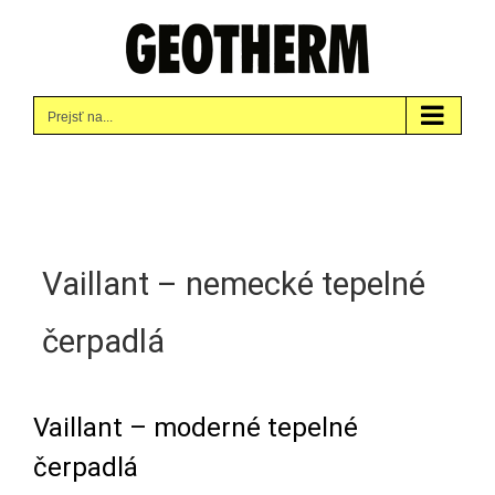
Skip
to
content
Prejsť na...
Vaillant – nemecké tepelné
čerpadlá
Vaillant – moderné tepelné
čerpadlá