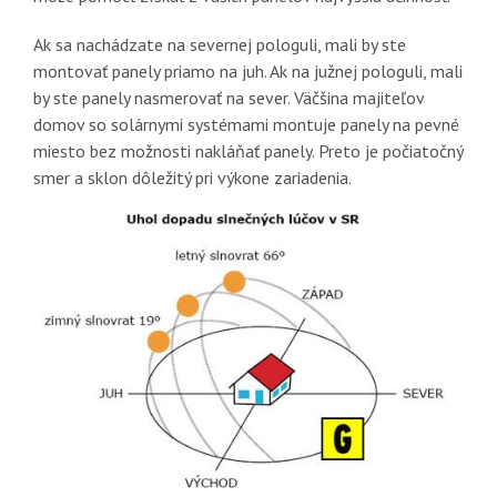
Ak sa nachádzate na severnej pologuli, mali by ste
montovať panely priamo na juh. Ak na južnej pologuli, mali
by ste panely nasmerovať na sever. Väčšina majiteľov
domov so solárnymi systémami montuje panely na pevné
miesto bez možnosti nakláňať panely. Preto je počiatočný
smer a sklon dôležitý pri výkone zariadenia.