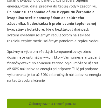
solárnu kvapalinu do panelov, kde preberá tepelnú
energiu, ktorú ďalej predáva do teplej vody v zásobníku.
Po nahriatí zásobníka dôjde k vypnutiu čerpadla a
kvapalina stečie samospádom do solárneho
zásobníka. Nedochádza k prehrievaniu teplonosnej
kvapaliny v kolektore.
Ide o beztlakový drainback
systém ovládaný solárnym regulátorom na základe
rozdielu teplôt medzi solárnym panelom a teplou vodou.
Správnym výberom všetkých komponentov systému
dosiahnete optimálny výkon, ktorý Vám prinesie aj žiadaný
finančný efekt: so solárnou technológiou môžete ušetriť
až 60% nákladov za energiu pri príprave TÚV, pri podpore
vykurovania je to až 30% celoročných nákladov za energiu
na teplú vodu a kúrenie.
Odborný návrh a cenová ponuka …