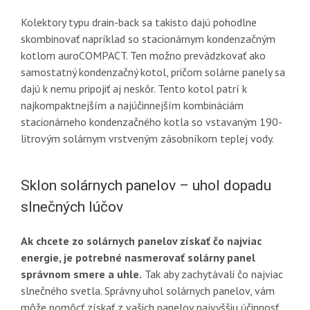
Kolektory typu drain-back sa takisto dajú pohodlne
skombinovať napríklad so stacionárnym kondenzačným
kotlom auroCOMPACT. Ten možno prevádzkovať ako
samostatný kondenzačný kotol, pričom solárne panely sa
dajú k nemu pripojiť aj neskôr. Tento kotol patrí k
najkompaktnejším a najúčinnejším kombináciám
stacionárneho kondenzačného kotla so vstavaným 190-
litrovým solárnym vrstveným zásobníkom teplej vody.
Sklon solárnych panelov – uhol dopadu
slnečných lúčov
Ak chcete zo solárnych panelov získať čo najviac
energie, je potrebné nasmerovať solárny panel
správnom smere a uhle.
Tak aby zachytávali čo najviac
slnečného svetla. Správny uhol solárnych panelov, vám
môže pomôcť získať z vašich panelov najvyššiu účinnosť.