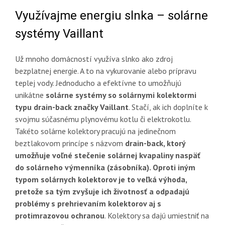
Využívajme energiu slnka – solárne
systémy Vaillant
Už mnoho domácností využíva slnko ako zdroj
bezplatnej energie. A to na vykurovanie alebo prípravu
teplej vody. Jednoducho a efektívne to umožňujú
unikátne
solárne systémy so solárnymi kolektormi
typu drain-back značky Vaillant
. Stačí, ak ich doplníte k
svojmu súčasnému plynovému kotlu či elektrokotlu.
Takéto solárne kolektory pracujú na jedinečnom
beztlakovom princípe s názvom
drain-back, ktorý
umožňuje voľné stečenie solárnej kvapaliny naspäť
do solárneho výmenníka (zásobníka). Oproti iným
typom solárnych kolektorov je to veľká výhoda,
pretože sa tým zvyšuje ich životnosť a odpadajú
problémy s prehrievaním kolektorov aj s
protimrazovou ochranou
. Kolektory sa dajú umiestniť na