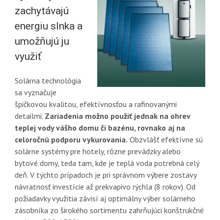
zachytávajú
energiu slnka a
umožňujú ju
využiť
Solárna technológia
sa vyznačuje
špičkovou kvalitou, efektívnosťou a rafinovanými
detailmi.
Zariadenia možno použiť jednak na ohrev
teplej vody vášho domu či bazénu, rovnako aj na
celoročnú podporu vykurovania.
Obzvlášť efektívne sú
solárne systémy pre hotely, rôzne prevádzky alebo
bytové domy, teda tam, kde je teplá voda potrebná celý
deň. V týchto prípadoch je pri správnom výbere zostavy
návratnosť investície až prekvapivo rýchla (8 rokov). Od
požiadavky využitia závisí aj optimálny výber solárneho
zásobníka zo širokého sortimentu zahrňujúci konštrukčné