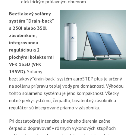
elektrickým prídavným ohrevom
Beztlakový solárny
systém “Drain-back”
s 250l alebo 350l
zásobníkom,
integrovanou
reguláciou a 2
plochými kolektormi
VFK 135D (VFK
135VD).
Solárny
beztlakový “drain-back” systém auroSTEP plus je určený
na solárnu prípravu teplej vody pre domácnosti. Výhodou
tohto solárneho systému je jeho kompaktnosť. Všetky
nutné prvky systému, čerpadlo, bivalentný zásobník a
regulátor sú integrované priamo v zásobníku.
Pri dostatočnej intenzite slnečného žiarenia začne
čerpadlo dopravovať v rôznych výkonových stupňoch