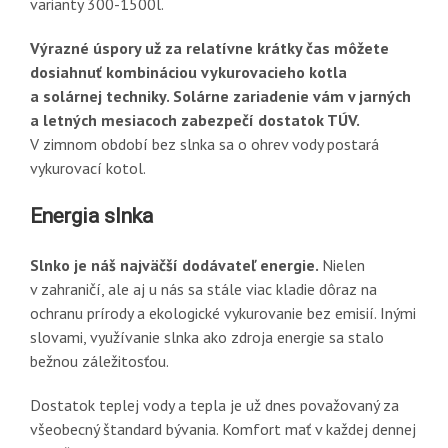
varianty 300-1500l.
Výrazné úspory už za relatívne krátky čas môžete
dosiahnuť kombináciou vykurovacieho kotla
a solárnej techniky. Solárne zariadenie vám v jarných
a letných mesiacoch zabezpečí dostatok TÚV.
V zimnom období bez slnka sa o ohrev vody postará
vykurovací kotol.
Energia slnka
Slnko je náš najväčší dodávateľ energie.
Nielen
v zahraničí, ale aj u nás sa stále viac kladie dôraz na
ochranu prírody a ekologické vykurovanie bez emisií. Inými
slovami, využívanie slnka ako zdroja energie sa stalo
bežnou záležitosťou.
Dostatok teplej vody a tepla je už dnes považovaný za
všeobecný štandard bývania. Komfort mať v každej dennej