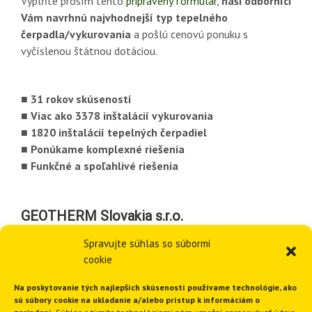
Vyplňte prosím tento
pripravený formulár
,
naši odborníci
Vám navrhnú najvhodnejší typ tepelného
čerpadla/vykurovania
a pošlú cenovú ponuku s
vyčíslenou štátnou dotáciou.
■ 31 rokov skúseností
■ Viac ako 3378 inštalácií vykurovania
■ 1820 inštalácií tepelných čerpadiel
■ Ponúkame komplexné riešenia
■ Funkčné a spoľahlivé riešenia
GEOTHERM Slovakia s.r.o.
Spravujte súhlas so súbormi
cookie
Na poskytovanie tých najlepších skúseností používame technológie, ako
sú súbory cookie na ukladanie a/alebo prístup k informáciám o