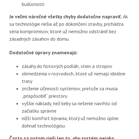
budúcnosti
Je veľmi náročné všetky chyby dodatočne napraviť.
Ak
sa technológie riešia až po dokončení stavby, prichádza
séria kompromisov, ktoré už nemožno odstrániť bez
zásadných zásahov do domu.
Dodatočné úpravy znamenajú:
zásahy do hotových podláh, stien a stropov
obmedzenia v rozvodoch, ktoré už nemajú ideálne
trasy
zníženie účinnosti systémov, pretože sa musia
„prispôsobiť“ priestoru
vyššie náklady, než keby sa riešenie navrhlo od
začiatku správne
nižší komfort bývania, ktorý už nemožno úplne
dohnať technológiou
Často sa potom rieši len to, aby systém nejako