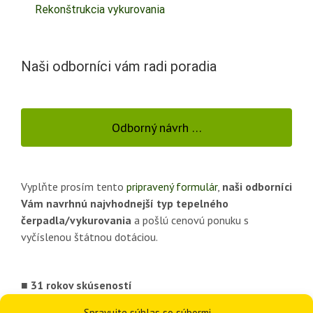
Rekonštrukcia vykurovania
Naši odborníci vám radi poradia
Odborný návrh …
Vyplňte prosím tento
pripravený formulár
,
naši odborníci
Vám navrhnú najvhodnejší typ tepelného
čerpadla/vykurovania
a pošlú cenovú ponuku s
vyčíslenou štátnou dotáciou.
■ 31 rokov skúseností
■ Viac ako 3378 inštalácií vykurovania
Spravujte súhlas so súbormi