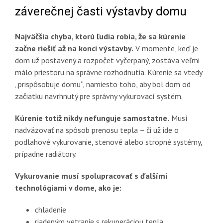
záverečnej časti výstavby domu
Najväčšia chyba, ktorú ľudia robia, že sa kúrenie
začne riešiť až na konci výstavby.
V momente, keď je
dom už postavený a rozpočet vyčerpaný, zostáva veľmi
málo priestoru na správne rozhodnutia. Kúrenie sa vtedy
„prispôsobuje domu“, namiesto toho, aby bol dom od
začiatku navrhnutý pre správny vykurovací systém.
Kúrenie totiž nikdy nefunguje samostatne.
Musí
nadväzovať na spôsob prenosu tepla – či už ide o
podlahové vykurovanie, stenové alebo stropné systémy,
prípadne radiátory.
Vykurovanie musí spolupracovať s ďalšími
technológiami v dome, ako je:
chladenie
riadeným vetranie s rekuperáciou tepla