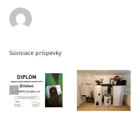
Súvisiace príspevky
Tepelné
Vykurovanie v
čerpadlo voda-
EÚ: Éra
voda, ukážka
lacného plynu
rekonštrukcie
končí
vykurovania