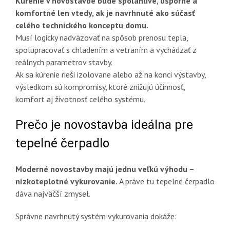
Kúrenie v novostavbe bude spoľahlivé, úsporné a
komfortné len vtedy, ak je navrhnuté ako súčasť
celého technického konceptu domu.
Musí logicky nadväzovať na spôsob prenosu tepla,
spolupracovať s chladením a vetraním a vychádzať z
reálnych parametrov stavby.
Ak sa kúrenie rieši izolovane alebo až na konci výstavby,
výsledkom sú kompromisy, ktoré znižujú účinnosť,
komfort aj životnosť celého systému.
Prečo je novostavba ideálna pre
tepelné čerpadlo
Moderné novostavby majú jednu veľkú výhodu –
nízkoteplotné vykurovanie.
A práve tu tepelné čerpadlo
dáva najväčší zmysel.
Správne navrhnutý systém vykurovania dokáže: