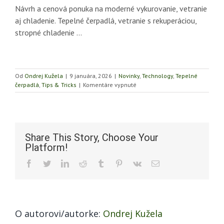
Návrh a cenová ponuka na moderné vykurovanie, vetranie
aj chladenie. Tepelné čerpadlá, vetranie s rekuperáciou,
stropné chladenie …
Od
Ondrej Kužela
|
9 januára, 2026
|
Novinky
,
Technology
,
Tepelné
na
čerpadlá
,
Tips & Tricks
|
Komentáre vypnuté
Najväčšia
chyba
pri
výbere
kúrenia
Share This Story, Choose Your
v
Platform!
novostavbe
Facebook
Twitter
LinkedIn
Reddit
Tumblr
Pinterest
Vk
Email
O autorovi/autorke:
Ondrej Kužela