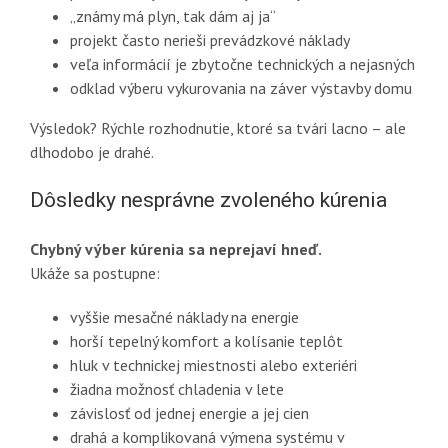
„známy má plyn, tak dám aj ja“
projekt často nerieši prevádzkové náklady
veľa informácií je zbytočne technických a nejasných
odklad výberu vykurovania na záver výstavby domu
Výsledok? Rýchle rozhodnutie, ktoré sa tvári lacno – ale
dlhodobo je drahé.
Dôsledky nesprávne zvoleného kúrenia
Chybný výber kúrenia sa neprejaví hneď.
Ukáže sa postupne:
vyššie mesačné náklady na energie
horší tepelný komfort a kolísanie teplôt
hluk v technickej miestnosti alebo exteriéri
žiadna možnosť chladenia v lete
závislosť od jednej energie a jej cien
drahá a komplikovaná výmena systému v