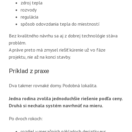
zdroj tepla
rozvody
regulácia
spôsob odovzdania tepla do miestností
Bez kvalitného návrhu sa aj z dobrej technológie stáva
problém.
A práve preto má zmysel riešiť kúrenie už vo fáze
projektu, nie až na konci stavby.
Príklad z praxe
Dva takmer rovnaké domy. Podobná lokalita.
Jedna rodina zvolila jednoduchšie riešenie podľa ceny.
Druhá si nechala systém navrhnúť na mieru.
Po dvoch rokoch:
rozdiel v mesačných nákladoch desiatky eur