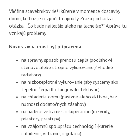
Väčšina stavebníkov rieši kúrenie v momente dostavby
domu, keď už je rozpočet napnutý. Zrazu prichádza
otázka: „Čo bude najlepšie alebo najlacnejšie?“ A práve tu
vznikajú problémy.
Novostavba musí byť pripravená:
na správny spôsob prenosu tepla (podlahové,
stenové alebo stropné vykurovanie / vhodné
radiátory)
na nízkoteplotné vykurovanie (aby systémy ako
tepelné čerpadlo fungovali efektívne)
na chladenie domu (pasívne alebo aktívne, bez
nutnosti dodatočných zásahov)
na riadené vetranie s rekuperáciou (rozvody,
priestory, prestupy)
na vzájomnú spoluprácu technológií (kúrenie,
chladenie, vetranie, regulácia)