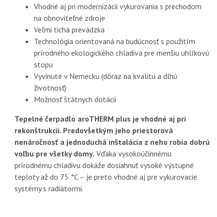
Vhodné aj pri modernizácii vykurovania s prechodom
na obnoviteľné zdroje
Veľmi tichá prevádzka
Technológia orientovaná na budúcnosť s použitím
prírodného ekologického chladiva pre menšiu uhlíkovú
stopu
Vyvinuté v Nemecku (dôraz na kvalitu a dlhú
životnosť)
Možnosť štátnych dotácii
Tepelné čerpadlo aroTHERM plus je vhodné aj pri
rekonštrukcii. Predovšetkým jeho priestorová
nenáročnosť a jednoduchá inštalácia z neho robia dobrú
voľbu pre všetky domy.
Vďaka vysokoúčinnému
prírodnému chladivu dokáže dosiahnuť vysoké výstupné
teploty až do 75 °C – je preto vhodné aj pre vykurovacie
systémy s radiátormi.