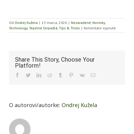
Od
Ondrej Kužela
|
13 marca, 2026
|
Nezaradené
,
Novinky
,
na
Technology
,
Tepelné čerpadlá
,
Tips & Tricks
|
Komentáre vypnuté
Výročná
dotácia
na
tepelné
čerpadlá
Share This Story, Choose Your
Vaillant
Platform!
2026
Facebook
Twitter
LinkedIn
Reddit
Tumblr
Pinterest
Vk
Email
O autorovi/autorke:
Ondrej Kužela