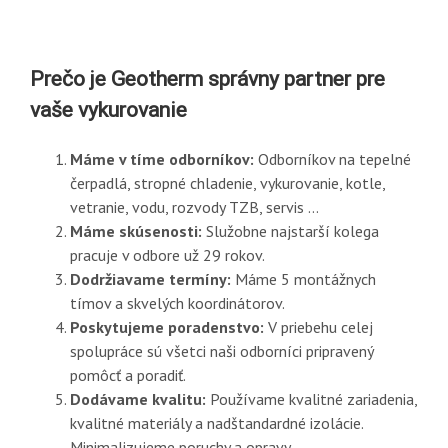
Prečo je Geotherm správny partner pre
vaše vykurovanie
Máme v tíme odborníkov:
Odborníkov na tepelné
čerpadlá, stropné chladenie, vykurovanie, kotle,
vetranie, vodu, rozvody TZB, servis …
Máme skúsenosti:
Služobne najstarší kolega
pracuje v odbore už 29 rokov.
Dodržiavame termíny:
Máme 5 montážnych
tímov a skvelých koordinátorov.
Poskytujeme poradenstvo:
V priebehu celej
spolupráce sú všetci naši odborníci pripravený
pomôcť a poradiť.
Dodávame kvalitu:
Používame kvalitné zariadenia,
kvalitné materiály a nadštandardné izolácie.
Minimalizujeme poruchy a opravy.