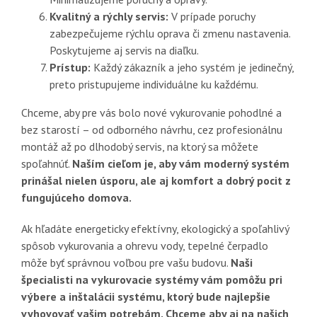
Kvalitný a rýchly servis:
V prípade poruchy
zabezpečujeme rýchlu oprava či zmenu nastavenia.
Poskytujeme aj servis na diaľku.
Prístup:
Každý zákazník a jeho systém je jedinečný,
preto pristupujeme individuálne ku každému.
Chceme, aby pre vás bolo nové vykurovanie pohodlné a
bez starostí – od odborného návrhu, cez profesionálnu
montáž až po dlhodobý servis, na ktorý sa môžete
spoľahnúť.
Naším cieľom je, aby vám moderný systém
prinášal nielen úsporu, ale aj komfort a dobrý pocit z
fungujúceho domova.
Ak hľadáte energeticky efektívny, ekologický a spoľahlivý
spôsob vykurovania a ohrevu vody, tepelné čerpadlo
môže byť správnou voľbou pre vašu budovu.
Naši
špecialisti na vykurovacie systémy vám pomôžu pri
výbere a inštalácii systému, ktorý bude najlepšie
vyhovovať vašim potrebám. Chceme aby aj na našich