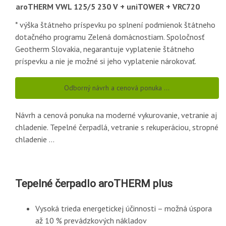
aroTHERM VWL 125/5 230 V + uniTOWER + VRC720
* výška štátneho príspevku po splnení podmienok štátneho
dotačného programu Zelená domácnostiam. Spoločnosť
Geotherm Slovakia, negarantuje vyplatenie štátneho
príspevku a nie je možné si jeho vyplatenie nárokovať.
Odborný návrh a cenová ponuka …
Návrh a cenová ponuka na moderné vykurovanie, vetranie aj
chladenie. Tepelné čerpadlá, vetranie s rekuperáciou, stropné
chladenie …
Tepelné čerpadlo aroTHERM plus
Vysoká trieda energetickej účinnosti – možná úspora
až 10 % prevádzkových nákladov