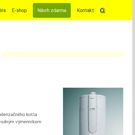
éra
E-shop
Návrh zdarma
Kontakt
kondenzačného kotla
plovodným výmenníkom