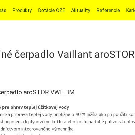
nás
Produkty
Dotácie OZE
Aktuality
Referencie
Kari
lné čerpadlo Vaillant aroSTOR
čerpadlo aroSTOR VWL BM
 pre ohrev teplej úžitkovej vody
ická príprava teplej vody, približne o 40 % nižšia ako pri použití 
ť pripojenia k plynovému kotlu alebo kotlu na tuhé palivo s te
edníctvom integrovaného výmenníka