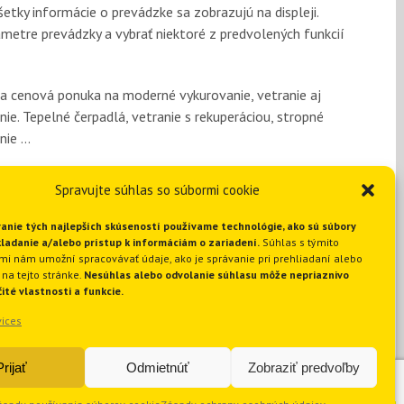
tky informácie o prevádzke sa zobrazujú na displeji.
metre prevádzky a vybrať niektoré z predvolených funkcií
a cenová ponuka na moderné vykurovanie, vetranie aj
nie. Tepelné čerpadlá, vetranie s rekuperáciou, stropné
nie …
Spravujte súhlas so súbormi cookie
anie tých najlepších skúseností používame technológie, ako sú súbory
kladanie a/alebo prístup k informáciám o zariadení.
Súhlas s týmito
mi nám umožní spracovávať údaje, ako je správanie pri prehliadaní alebo
 na tejto stránke.
Nesúhlas alebo odvolanie súhlasu môže nepriaznivo
čité vlastnosti a funkcie.
ices
Prijať
Odmietnúť
Zobraziť predvoľby