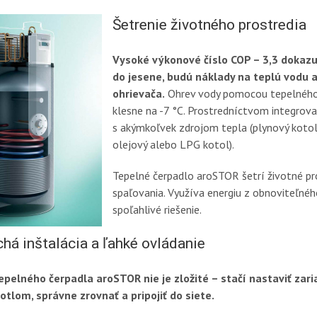
Šetrenie životného prostredia
Vysoké výkonové číslo COP – 3,3 dokazuj
do jesene, budú náklady na teplú vodu a
ohrievača.
Ohrev vody pomocou tepelného 
klesne na -7 °C. Prostredníctvom integro
s akýmkoľvek zdrojom tepla (plynový kotol
olejový alebo LPG kotol).
Tepelné čerpadlo aroSTOR šetrí životné pr
spaľovania. Využíva energiu z obnoviteľného
spoľahlivé riešenie.
há inštalácia a ľahké ovládanie
tepelného čerpadla aroSTOR nie je zložité – stačí nastaviť zar
otlom, správne zrovnať a pripojiť do siete.