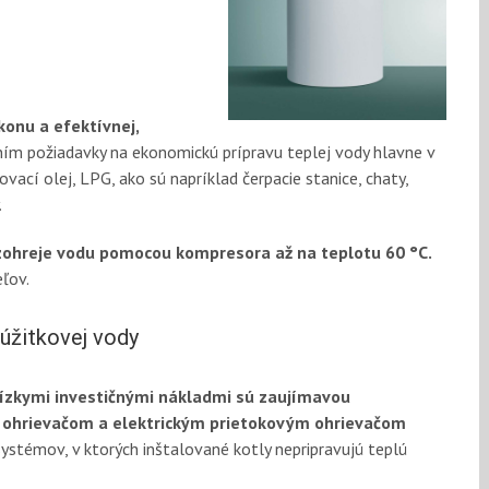
onu a efektívnej,
ím požiadavky na ekonomickú prípravu teplej vody hlavne v
vací olej, LPG, ako sú napríklad čerpacie stanice, chaty,
.
ohreje vodu pomocou kompresora až na teplotu 60 °C.
eľov.
 úžitkovej vody
ízkymi investičnými nákladmi sú zaujímavou
 ohrievačom a elektrickým prietokovým ohrievačom
témov, v ktorých inštalované kotly nepripravujú teplú