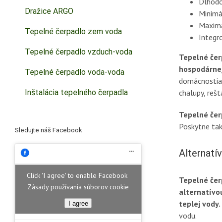
Dlhodo
Dražice ARGO
Minimá
Maximá
Tepelné čerpadlo zem voda
Integr
Tepelné čerpadlo vzduch-voda
Tepelné če
hospodárnej
Tepelné čerpadlo voda-voda
domácnostiach
Inštalácia tepelného čerpadla
chalupy, rešt
Tepelné čer
Poskytne tak
Sledujte náš Facebook
Alternatí
Click 'I agree' to enable Facebook
Tepelné čer
Zásady používania súborov cookie
alternatívo
teplej vody.
I agree
vodu.