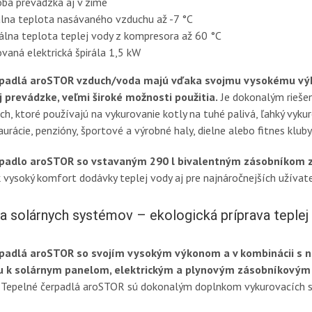
bá prevádzka aj v zime
lna teplota nasávaného vzduchu až -7 °C
lna teplota teplej vody z kompresora až 60 °C
ovaná elektrická špirála 1,5 kW
rpadlá aroSTOR vzduch/voda majú vďaka svojmu vysokému výk
 prevádzke, veľmi široké možnosti použitia.
Je dokonalým riešen
, ktoré používajú na vykurovanie kotly na tuhé palivá, ľahký vykuro
aurácie, penzióny, športové a výrobné haly, dielne alebo fitnes kluby
padlo aroSTOR so vstavaným 290 l bivalentným zásobníkom z
 vysoký komfort dodávky teplej vody aj pre najnáročnejších užívat
va solárnych systémov – ekologická príprava teplej
padlá aroSTOR so svojím vysokým výkonom a v kombinácii s n
u k solárnym panelom, elektrickým a plynovým zásobníkovým
Tepelné čerpadlá aroSTOR sú dokonalým doplnkom vykurovacích sys