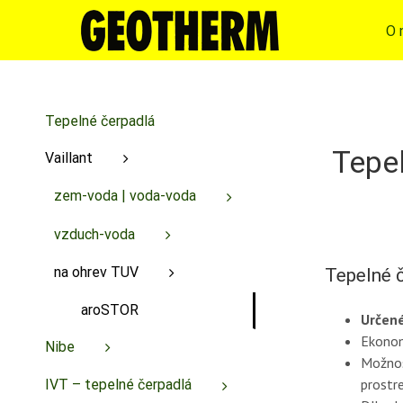
Skip
to
O 
content
Tepelné čerpadlá
Tepe
Vaillant
zem-voda | voda-voda
vzduch-voda
na ohrev TUV
Tepelné 
aroSTOR
Určené
Ekonom
Nibe
Možnos
prostr
IVT – tepelné čerpadlá