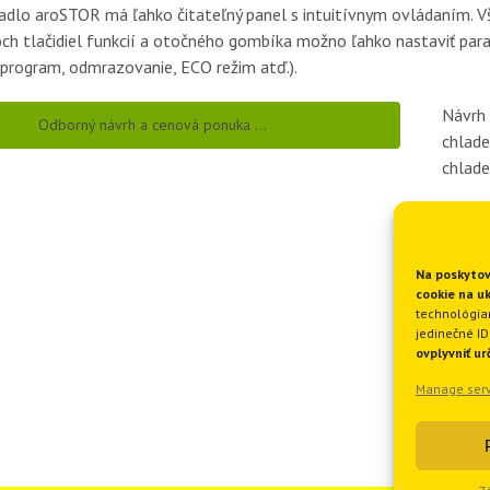
adlo aroSTOR má ľahko čitateľný panel s intuitívnym ovládaním. Vše
h tlačidiel funkcií a otočného gombíka možno ľahko nastaviť para
 program, odmrazovanie, ECO režim atď.).
Návrh 
Odborný návrh a cenová ponuka …
chlade
chlade
Na poskytov
cookie na u
technológia
jedinečné ID
ovplyvniť ur
Manage serv