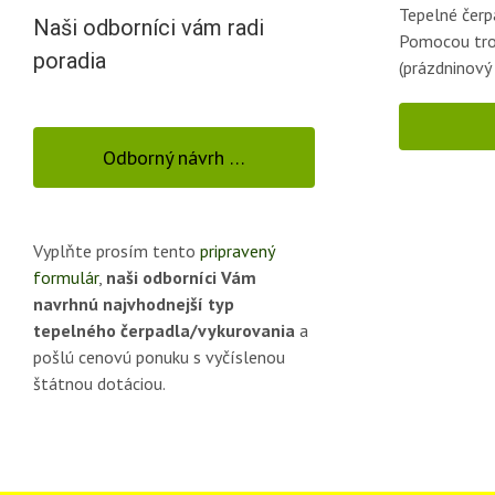
Tepelné čerp
Naši odborníci vám radi
Pomocou troc
poradia
(prázdninový
Odborný návrh …
Vyplňte prosím tento
pripravený
formulár
,
naši odborníci Vám
navrhnú najvhodnejší typ
tepelného čerpadla/vykurovania
a
pošlú cenovú ponuku s vyčíslenou
štátnou dotáciou.