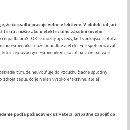
e, že čerpadlo pracuje veľmi efektívne. V období od jari
ž trikrát nižšie ako u elektrického zásobníkového
čerpadla aroSTOR je možný aj vtedy, keď vonkajšia teplota
vaného výmenníka môže pohodlne a efektívne spolupracovať
, krb s teplovodným výmenníkom, kotol na tuhé palivá a
ostredie tým, že neuvoľňuje do vzduchu žiadne splodiny
 zdroja tepla, čo je nielen vysoko efektívne, ale aj
iadenie podľa požiadaviek užívateľa, prípadne zapojiť do