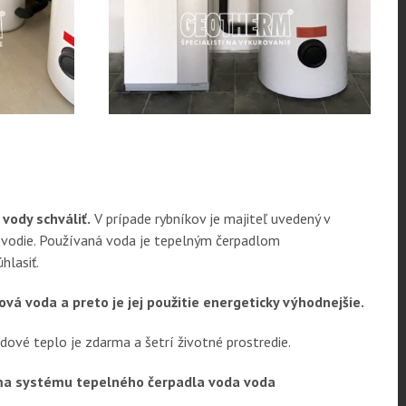
vody schváliť.
V prípade rybníkov je majiteľ uvedený v
é povodie. Používaná voda je tepelným čerpadlom
hlasiť.
á voda a preto je jej použitie energeticky výhodnejšie.
ové teplo je zdarma a šetrí životné prostredie.
a systému tepelného čerpadla voda voda