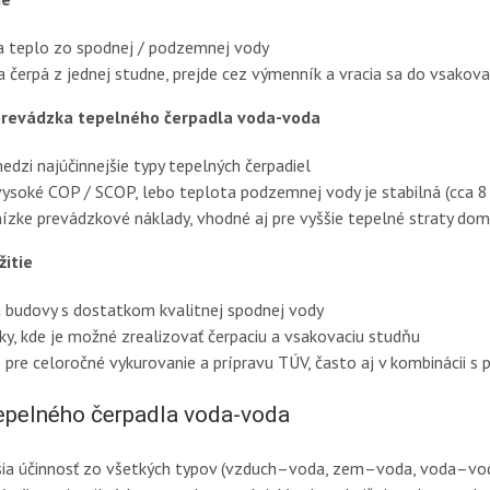
a teplo zo spodnej / podzemnej vody
a čerpá z jednej studne, prejde cez výmenník a vracia sa do vsakova
prevádzka tepelného čerpadla voda-voda
edzi najúčinnejšie typy tepelných čerpadiel
vysoké COP / SCOP, lebo teplota podzemnej vody je stabilná (cca 
nízke prevádzkové náklady, vhodné aj pre vyššie tepelné straty do
itie
 budovy s dostatkom kvalitnej spodnej vody
y, kde je možné zrealizovať čerpaciu a vsakovaciu studňu
e pre celoročné vykurovanie a prípravu TÚV, často aj v kombinácii
epelného čerpadla voda-voda
šia účinnosť zo všetkých typov (vzduch–voda, zem–voda, voda–vo