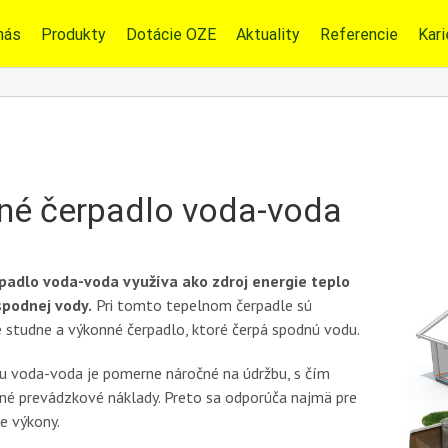
nás
Produkty
Dotácie OZE
Aktuality
Referencie
Kari
né čerpadlo voda-voda
padlo voda-voda využíva ako zdroj energie teplo
spodnej vody.
Pri tomto tepelnom čerpadle sú
 studne a výkonné čerpadlo, ktoré čerpá spodnú vodu.
u voda-voda je pomerne náročné na údržbu, s čím
ené prevádzkové náklady. Preto sa odporúča najmä pre
ie výkony.