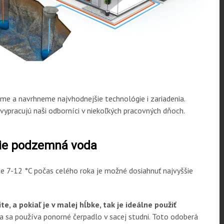
me a navrhneme najvhodnejšie technológie i zariadenia.
vypracujú naši odborníci v niekoľkých pracovných dňoch.
gie podzemná voda
 7-12 °C počas celého roka je možné dosiahnuť najvyššie
, a pokiaľ je v malej hĺbke, tak je ideálne použiť
 sa používa ponorné čerpadlo v sacej studni. Toto odoberá