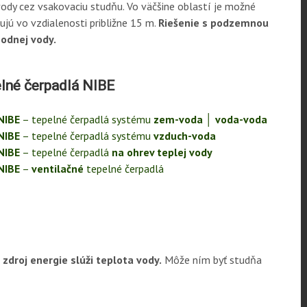
dy cez vsakovaciu studňu. Vo väčšine oblastí je možné
ujú vo vzdialenosti približne 15 m.
Riešenie s podzemnou
podnej vody.
lné čerpadlá NIBE
NIBE
– tepelné čerpadlá systému
zem-voda │ voda-voda
NIBE
– tepelné čerpadlá systému
vzduch-voda
NIBE
– tepelné čerpadlá
na ohrev teplej vody
NIBE
–
ventilačné
tepelné čerpadlá
droj energie slúži teplota vody.
Môže ním byť studňa