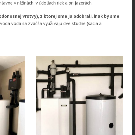
vne v nížinách, v údoliach riek a pri jazerách.
nosnej vrstvy), z ktorej sme ju odobrali. Inak by sme
voda voda sa zväčša využívajú dve studne (sacia a