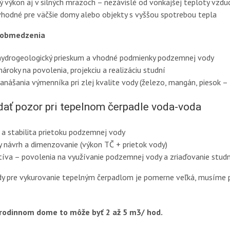
ný výkon aj v silných mrazoch – nezávislé od vonkajšej teploty vzdu
vhodné pre väčšie domy alebo objekty s vyššou spotrebou tepla
 obmedzenia
hydrogeologický prieskum a vhodné podmienky podzemnej vody
nároky na povolenia, projekciu a realizáciu studní
zanášania výmenníka pri zlej kvalite vody (železo, mangán, piesok – 
dať pozor pri tepelnom čerpadle voda-voda
a a stabilita prietoku podzemnej vody
y návrh a dimenzovanie (výkon TČ + prietok vody)
atíva – povolenia na využívanie podzemnej vody a zriaďovanie stud
y pre vykurovanie tepelným čerpadlom je pomerne veľká, musíme p
rodinnom dome to môže byť 2 až 5 m3/ hod.