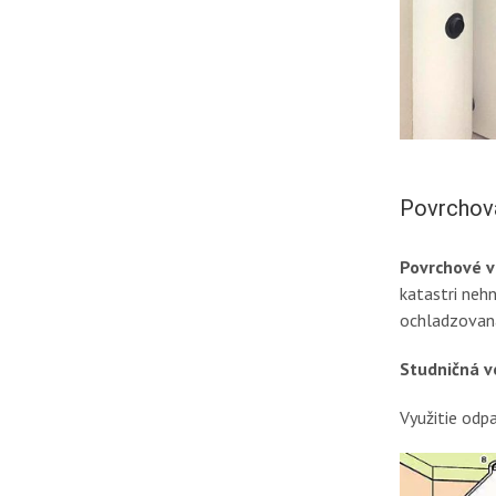
Povrchov
Povrchové v
katastri neh
ochladzovaná
Studničná v
Využitie odp