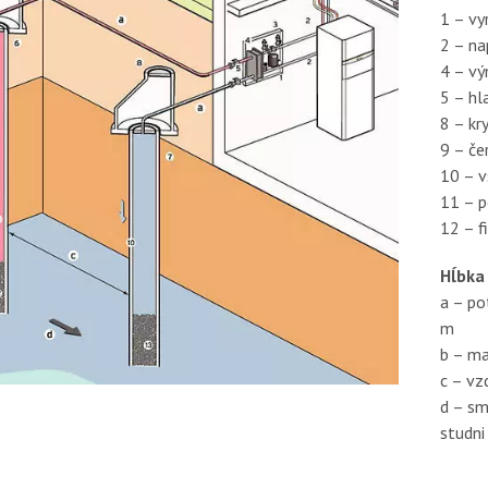
1 – v
2 – na
4 – vý
5 – hl
8 – kr
9 – če
10 – v
11 – p
12 – f
Hĺbka
a – po
m
b – ma
c – vz
d – sm
studni