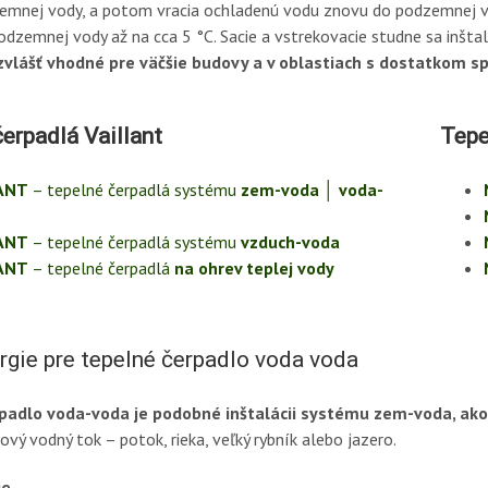
emnej vody, a potom vracia ochladenú vodu znovu do podzemnej vo
odzemnej vody až na cca 5 °C. Sacie a vstrekovacie studne sa inštal
zvlášť vhodné pre väčšie budovy a v oblastiach s dostatkom s
erpadlá Vaillant
Tepe
ANT
– tepelné čerpadlá systému
zem-voda │ voda-
ANT
– tepelné čerpadlá systému
vzduch-voda
ANT
– tepelné čerpadlá
na ohrev teplej vody
rgie pre tepelné čerpadlo voda voda
padlo voda-voda je podobné inštalácii systému zem-voda, ako z
vý vodný tok – potok, rieka, veľký rybník alebo jazero.
ie