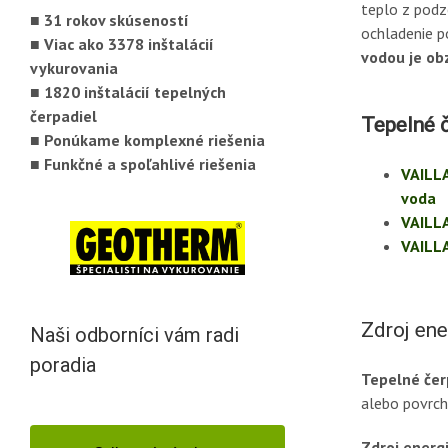
teplo z podz
■ 31 rokov skúseností
ochladenie p
■ Viac ako 3378 inštalácií
vodou je ob
vykurovania
■ 1820 inštalácií tepelných
čerpadiel
Tepelné č
■ Ponúkame komplexné riešenia
■ Funkčné a spoľahlivé riešenia
VAILL
voda
VAILL
VAILL
Zdroj ene
Naši odborníci vám radi
poradia
Tepelné čer
alebo povrcho
Zdroj energ