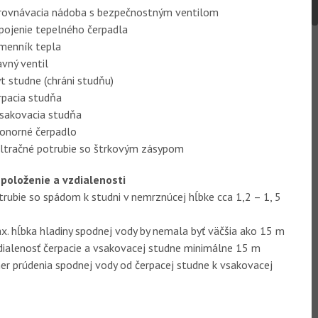
yrovnávacia nádoba s bezpečnostným ventilom
pojenie tepelného čerpadla
menník tepla
avný ventil
yt studne (chráni studňu)
rpacia studňa
sakovacia studňa
onorné čerpadlo
iltračné potrubie so štrkovým zásypom
 položenie a vzdialenosti
trubie so spádom k studni v nemrznúcej hĺbke cca 1,2 – 1, 5
x. hĺbka hladiny spodnej vody by nemala byť väčšia ako 15 m
dialenosť čerpacie a vsakovacej studne minimálne 15 m
er prúdenia spodnej vody od čerpacej studne k vsakovacej