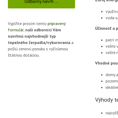
Odborný návrh …
využív
voda s
Vyplňte prosím tento
pripravený
Účinnosť a 
formulár
,
naši odborníci Vám
navrhnú najvhodnejší typ
patrí m
tepelného čerpadla/vykurovania
a
veľmi 
pošlú cenovú ponuku s vyčíslenou
veľmi 
štátnou dotáciou.
Vhodné použ
domy a
pozemk
ideáln
Výhody t
najvyš