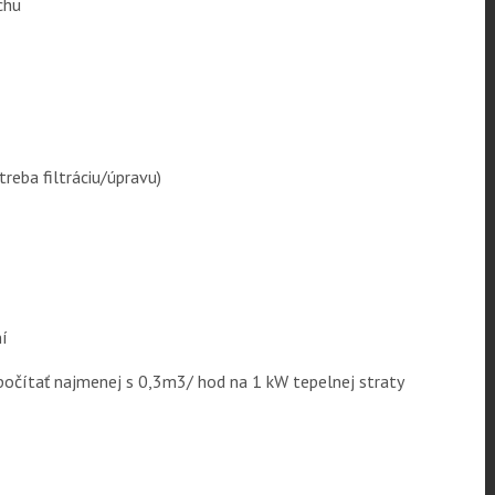
chu
treba filtráciu/úpravu)
ní
očítať najmenej s 0,3m3/ hod na 1 kW tepelnej straty