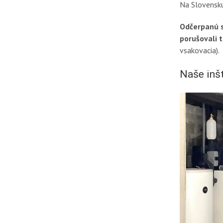
Na Slovensku 
Odčerpanú s
porušovali t
vsakovacia).
Naše inš