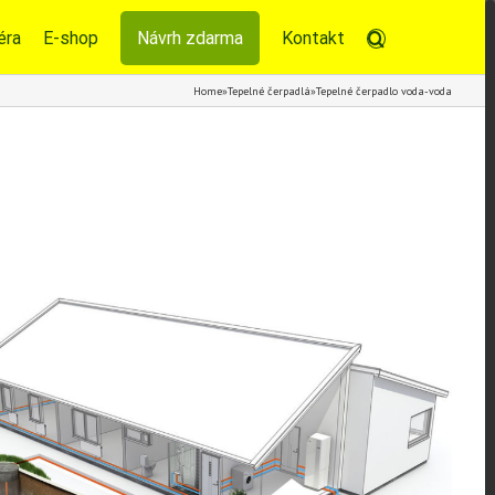
éra
E-shop
Návrh zdarma
Kontakt
Home
»
Tepelné čerpadlá
»
Tepelné čerpadlo voda-voda