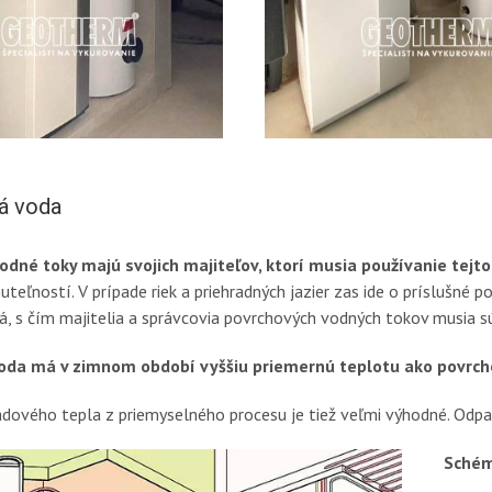
á voda
odné toky majú svojich majiteľov, ktorí musia používanie tejto 
nuteľností. V prípade riek a priehradných jazier zas ide o príslušn
, s čím majitelia a správcovia povrchových vodných tokov musia sú
oda má v zimnom období vyššiu priemernú teplotu ako povrchov
adového tepla z priemyselného procesu je tiež veľmi výhodné. Odpad
Schém