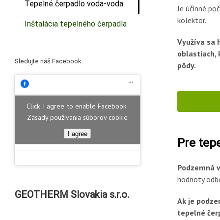
Tepelné čerpadlo voda-voda
Je účinné po
kolektor.
Inštalácia tepelného čerpadla
Využíva sa 
oblastiach,
Sledujte náš Facebook
pôdy.
Click 'I agree' to enable Facebook
Zásady používania súborov cookie
I agree
Pre tep
Podzemná vo
hodnoty odbe
GEOTHERM Slovakia s.r.o.
Ak je podzem
tepelné čer