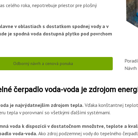
čas celého roka, nepotrebuje priestor pre plošný
hlavne v oblastiach s dostatkom spodnej vody a v
 kde je spodná voda dostupná plytko pod povrchom
Poradí
Odborný návrh a cenová ponuka
Návrh 
elné čerpadlo voda-voda je zdrojom ener
da je najvýdatnejším zdrojom tepla.
Vďaka konštantnej teplote
ru tepla v porovnaní so všetkými ďalšími systémami.
ná voda k dispozícii v dostatočnom množstve, teplote a kvalite
padlo voda-voda.
Ako zdroj podzemnej vody do tepelného čerpadla