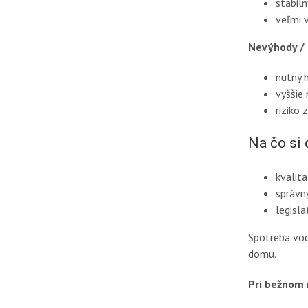
stabil
veľmi 
Nevýhody /
nutný 
vyššie 
riziko 
Na čo si 
kvalit
správn
legisl
Spotreba vod
domu.
Pri bežnom 