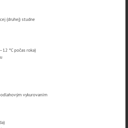
cej (druhej) studne
8–12 °C počas roka)
mu
 s podlahovým vykurovaním
da)