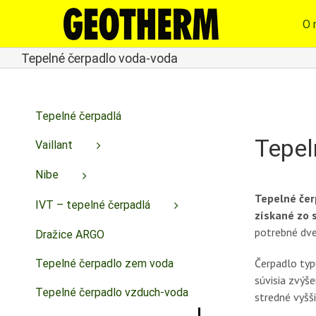
Skip
to
O 
content
Tepelné čerpadlo voda-voda
Tepelné čerpadlá
Tepel
Vaillant
Nibe
Tepelné čer
IVT – tepelné čerpadlá
získané zo 
potrebné dve
Dražice ARGO
Čerpadlo typ
Tepelné čerpadlo zem voda
súvisia zvýš
Tepelné čerpadlo vzduch-voda
stredné vyšš