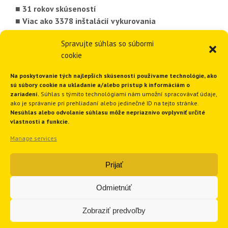
■ 31 rokov skúseností
■ Viac ako 3378 inštalácií vykurovania
■ 1820 inštalácií tepelných čerpadiel
Spravujte súhlas so súbormi
■ Ponúkame komplexné riešenia
cookie
■ Funkčné a spoľahlivé riešenia
Na poskytovanie tých najlepších skúseností používame technológie, ako
sú súbory cookie na ukladanie a/alebo prístup k informáciám o
GEOTHERM Slovakia s.r.o.
zariadení.
Súhlas s týmito technológiami nám umožní spracovávať údaje,
ako je správanie pri prehliadaní alebo jedinečné ID na tejto stránke.
Nesúhlas alebo odvolanie súhlasu môže nepriaznivo ovplyvniť určité
vlastnosti a funkcie.
Ružindolská 16
Manage services
917 01 Trnava
Slovenská republika
Prijať
Tel.:
+421 33 551 1819
E-mail:
geotherm@geotherm.sk
Odmietnúť
Zobraziť predvoľby