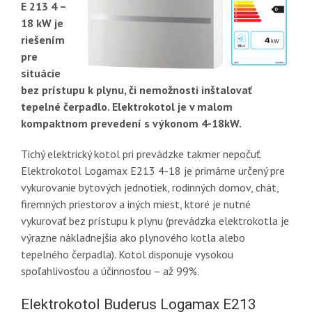
E 213 4 –
18 kW je
riešením
pre
situácie
bez prístupu k plynu, či nemožnosti inštalovať
tepelné čerpadlo. Elektrokotol je v malom
kompaktnom prevedení s výkonom 4-18kW.
Tichý elektrický kotol pri prevádzke takmer nepočuť.
Elektrokotol Logamax E213 4-18 je primárne určený pre
vykurovanie bytových jednotiek, rodinných domov, chát,
firemných priestorov a iných miest, ktoré je nutné
vykurovať bez prístupu k plynu (prevádzka elektrokotla je
výrazne nákladnejšia ako plynového kotla alebo
tepelného čerpadla). Kotol disponuje vysokou
spoľahlivosťou a účinnosťou – až 99%.
Elektrokotol Buderus Logamax E213