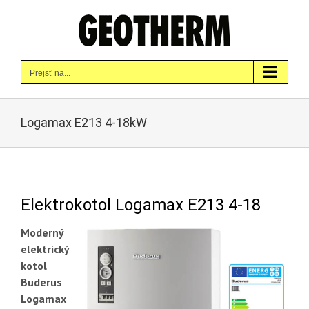
Skip
to
content
Prejsť na...
Logamax E213 4-18kW
Elektrokotol Logamax E213 4-18
Moderný
elektrický
kotol
Buderus
Logamax