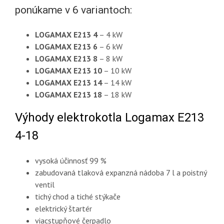
ponúkame v 6 variantoch:
LOGAMAX E213 4
– 4 kW
LOGAMAX E213 6
– 6 kW
LOGAMAX E213 8
– 8 kW
LOGAMAX E213 10
– 10 kW
LOGAMAX E213 14
– 14 kW
LOGAMAX E213 18
– 18 kW
Výhody elektrokotla Logamax E213
4-18
vysoká účinnosť 99 %
zabudovaná tlaková expanzná nádoba 7 l a poistný
ventil
tichý chod a tiché stýkače
elektrický štartér
viacstupňové čerpadlo