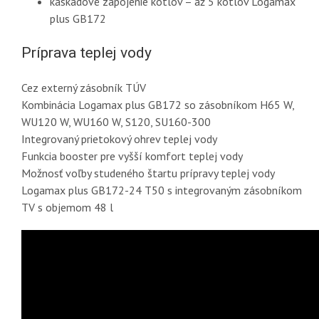
kaskádové zapojenie kotlov – až 5 kotlov Logamax
plus GB172
Príprava teplej vody
Cez externý zásobník TÚV
Kombinácia Logamax plus GB172 so zásobníkom H65 W,
WU120 W, WU160 W, S120, SU160-300
Integrovaný prietokový ohrev teplej vody
Funkcia booster pre vyšší komfort teplej vody
Možnosť voľby studeného štartu prípravy teplej vody
Logamax plus GB172-24 T50 s integrovaným zásobníkom
TV s objemom 48 l