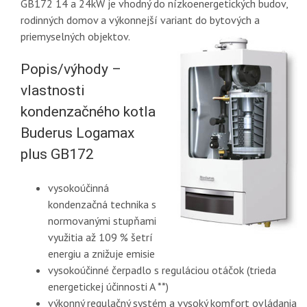
GB172 14 a 24kW je vhodný do nízkoenergetických budov,
rodinných domov a výkonnejší variant do bytových a
priemyselných objektov.
Popis/výhody –
vlastnosti
kondenzačného kotla
Buderus Logamax
plus GB172
vysokoúčinná
kondenzačná technika s
normovanými stupňami
využitia až 109 % šetrí
energiu a znižuje emisie
vysokoúčinné čerpadlo s reguláciou otáčok (trieda
energetickej účinnosti A **)
výkonný regulačný systém a vysoký komfort ovládania