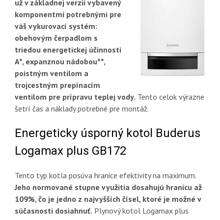
už v základnej verzii vybavený
komponentmi potrebnými pre
váš vykurovací systém:
obehovým čerpadlom s
triedou energetickej účinnosti
A*, expanznou nádobou**,
poistným ventilom a
trojcestným prepínacím
ventilom pre prípravu teplej vody.
Tento celok výrazne
šetrí čas a náklady potrebné pre montáž.
Energeticky úsporný kotol Buderus
Logamax plus GB172
Tento typ kotla posúva hranice efektivity na maximum.
Jeho normované stupne využitia dosahujú hranicu až
109%, čo je jedno z najvyšších čísel, ktoré je možné v
súčasnosti dosiahnuť.
Plynový kotol Logamax plus