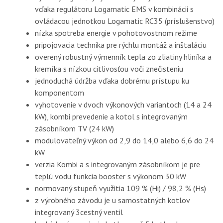
vďaka regulátoru Logamatic EMS v kombinácii s
ovládacou jednotkou Logamatic RC35 (príslušenstvo)
nízka spotreba energie v pohotovostnom režime
pripojovacia technika pre rýchlu montáž a inštaláciu
overený robustný výmenník tepla zo zliatiny hliníka a
kremíka s nízkou citlivosťou voči znečisteniu
jednoduchá údržba vďaka dobrému prístupu ku
komponentom
vyhotovenie v dvoch výkonových variantoch (14 a 24
kW), kombi prevedenie a kotol s integrovaným
zásobníkom TV (24 kW)
modulovateľný výkon od 2,9 do 14,0 alebo 6,6 do 24
kW
verzia Kombi a s integrovaným zásobníkom je pre
teplú vodu funkcia booster s výkonom 30 kW
normovaný stupeň využitia 109 % (Hi) / 98,2 % (Hs)
z výrobného závodu je u samostatných kotlov
integrovaný 3cestný ventil