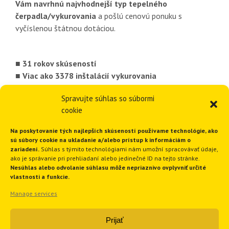
Vám navrhnú najvhodnejší typ tepelného
čerpadla/vykurovania
a pošlú cenovú ponuku s
vyčíslenou štátnou dotáciou.
■ 31 rokov skúseností
■ Viac ako 3378 inštalácií vykurovania
■ 1820 inštalácií tepelných čerpadiel
Spravujte súhlas so súbormi
■ Ponúkame komplexné riešenia
cookie
■ Funkčné a spoľahlivé riešenia
Na poskytovanie tých najlepších skúseností používame technológie, ako
sú súbory cookie na ukladanie a/alebo prístup k informáciám o
GEOTHERM Slovakia s.r.o.
zariadení.
Súhlas s týmito technológiami nám umožní spracovávať údaje,
ako je správanie pri prehliadaní alebo jedinečné ID na tejto stránke.
Nesúhlas alebo odvolanie súhlasu môže nepriaznivo ovplyvniť určité
vlastnosti a funkcie.
Ružindolská 16
Manage services
917 01 Trnava
Slovenská republika
Prijať
Tel.:
+421 33 551 1819