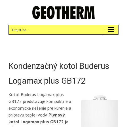
Skip
to
content
Prejsť na...
Kondenzačný kotol Buderus
Logamax plus GB172
Kotol Buderus Logamax plus
GB172 predstavuje kompaktné a
ekonomické riešenie pre kúrenie a
prípravu teplej vody.
Plynový
kotol Logamax plus GB172 je