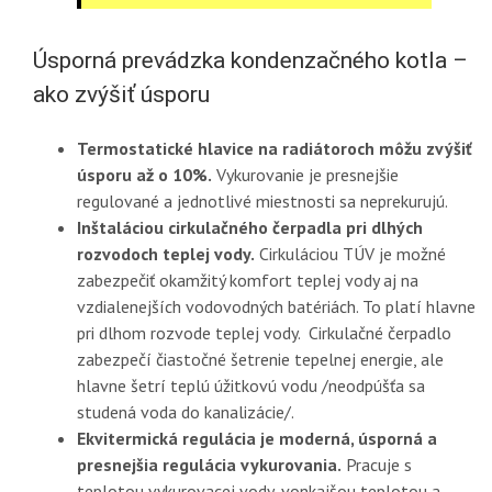
Úsporná prevádzka kondenzačného kotla –
ako zvýšiť úsporu
Termostatické hlavice na radiátoroch môžu zvýšiť
úsporu až o 10%.
Vykurovanie je presnejšie
regulované a jednotlivé miestnosti sa neprekurujú.
Inštaláciou cirkulačného čerpadla pri dlhých
rozvodoch teplej vody.
Cirkuláciou TÚV je možné
zabezpečiť okamžitý komfort teplej vody aj na
vzdialenejších vodovodných batériách. To platí hlavne
pri dlhom rozvode teplej vody. Cirkulačné čerpadlo
zabezpečí čiastočné šetrenie tepelnej energie, ale
hlavne šetrí teplú úžitkovú vodu /neodpúšťa sa
studená voda do kanalizácie/.
Ekvitermická regulácia je moderná, úsporná a
presnejšia regulácia vykurovania.
Pracuje s
teplotou vykurovacej vody, vonkajšou teplotou a