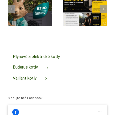
technického
najlepší
je
konzultanta/-
predajca
ku pre
tepelných
moderné
čerpadiel
vykurovanie
Vaillant na
Slovensku
Plynové a elektrické kotly
Buderus kotly
Vaillant kotly
Sledujte náš Facebook