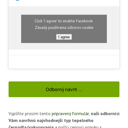
Click 'I agree' to enable Facebook
Zásady používania súborov cookie
I agree
Odborný návrh …
Vyplňte prosím tento
pripravený formulár
,
naši odborníci
Vám navrhnú najvhodnejší typ tepelného
čerpadla/vykurovania
a pošlú cenovú ponuku s