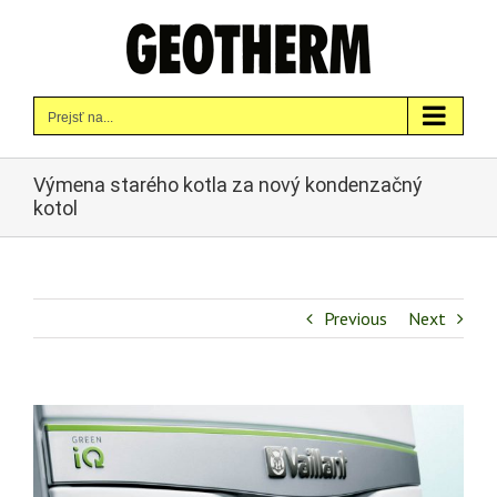
Skip
to
content
Prejsť na...
Výmena starého kotla za nový kondenzačný
kotol
Previous
Next
Zobraziť
väčší
obrázok