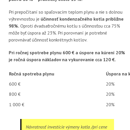
Pri prepočítaní so spaľovacím teplom plynu a nie s dolnou
výhrevnosťou je
účinnosť kondenzačného kotla približne
98%.
Oproti dvadsaťročnému kotlu s účinnosťou cca 75%
môže byť úspora až 23%. Pri porovnaní je potrebné
porovnávať účinnosť konkrétnych kotlov.
Pri ročnej spotrebe plynu 600 € a úspore na kúrení 20%
je ročná úspora nákladov na vykurovanie cca 120 €.
Ročná spotreba plynu
Úspora na 
600 €
20%
800 €
20%
1 000 €
20%
Návratnosť investície výmeny kotla /pri cene