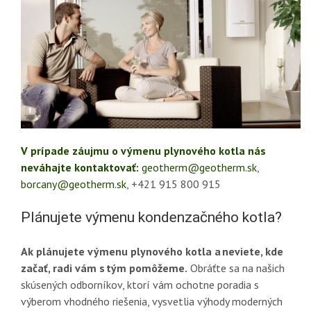
V prípade záujmu o výmenu plynového kotla nás
neváhajte kontaktovať:
geotherm@geotherm.sk
,
borcany@geotherm.sk
, +421 915 800 915
Plánujete výmenu kondenzačného kotla?
Ak plánujete výmenu plynového kotla a neviete, kde
začať, radi vám s tým pomôžeme.
Obráťte sa na našich
skúsených odborníkov, ktorí vám ochotne poradia s
výberom vhodného riešenia, vysvetlia výhody moderných