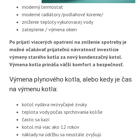
moderný termostat
moderné radiátory /podlahové kúrenie/
zníženie teploty vykurovacej vody
zateplenie / výmena okien
Po prijatí viacerých opatrení na zníženie spotreby je
možné očakávať prijateľnú návratnosť investície
výmeny starého kotla za nový kondenzačný kotol.
Výmena kotla prináša väčší komfort a bezpečnosť.
Výmena plynového kotla, alebo kedy je čas
na výmenu kotla:
kotol vydáva nezvyčajné zvuky
teplota vody počas sprchovania kolíše
často sa kazí
kotol má viac ako 12 rokov
náklady na údržbu sa neustále zvyšujú