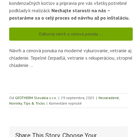
kondenzačných kotlov a pripravia pre vás všetky potrebné
podklady k realizácii.
Nechajte starosti na nás –
postaráme sa o celý proces od návrhu až po inštaláciu.
Odborný návrh a cenová ponuka …
Návrh a cenová ponuka na moderné vykurovanie, vetranie aj
chladenie. Tepelné čerpadlá, vetranie s rekuperáciou, stropné
chladenie …
Od
GEOTHERM Slovakia s.r.o.
|
29 septembra, 2025
|
Nezaradené
,
na
Novinky
,
Tips & Tricks
|
Komentáre vypnuté
Výmena
starého
kotla
za
nový
Share This Story, Choose Your
kondenzačný