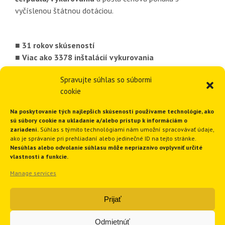
vyčíslenou štátnou dotáciou.
■ 31 rokov skúseností
■ Viac ako 3378 inštalácií vykurovania
■ 1820 inštalácií tepelných čerpadiel
Spravujte súhlas so súbormi
■ Ponúkame komplexné riešenia
cookie
■ Funkčné a spoľahlivé riešenia
Na poskytovanie tých najlepších skúseností používame technológie, ako
sú súbory cookie na ukladanie a/alebo prístup k informáciám o
GEOTHERM Slovakia s.r.o.
zariadení.
Súhlas s týmito technológiami nám umožní spracovávať údaje,
ako je správanie pri prehliadaní alebo jedinečné ID na tejto stránke.
Nesúhlas alebo odvolanie súhlasu môže nepriaznivo ovplyvniť určité
vlastnosti a funkcie.
Ružindolská 16
Manage services
917 01 Trnava
Slovenská republika
Prijať
Tel.:
+421 33 551 1819
E-mail:
geotherm@geotherm.sk
Odmietnúť