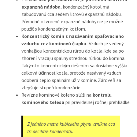
expanzná nádoba.
kondenzačný kotol má
zabudovanú cca sedem litrovú expanznú nádobu.
Pôvodné otvorené expanzné nádoby nie je možné
použiť s kondenzačným kotlom.
Koncentrický komín s nasávaním spaľovacieho
vzduchu cez komínovú čiapku.
Vzduch je vedený
vonkajšou koncentrickou rúrou do kotla, kde sa po
zhorení vracajú spaliny strednou rúrkou do komína.
Takýmto koncentrickým riešením sa dosiahne vyššia
celková účinnosť kotla, pretože nasávaný vzduch
odoberá teplo spalinám už v komíne. Zároveň sa
zlepšuje stupeň kondenzácie.
Revízne komínové koleno slúži na
kontrolu
komínového telesa
pri pravidelnej ročnej prehliadke.
Z jedného metra kubického plynu vznikne cca
tri decilitre kondenzátu.