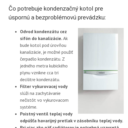
Čo potrebuje kondenzačný kotol pre
úspornú a bezproblémovú prevádzku:
Odvod kondenzátu cez
sifón do kanalizácie.
Ak
bude kotol pod úrovňou
kanalizácie, je možné použiť
čerpadlo kondenzátu. Z
jedného metra kubického
plynu vznikne cca tri
decilitre kondenzátu.
Filter vykurovacej vody
slúži na zachytávanie
nečistôt vo vykurovacom
systéme.
Poistný ventil teplej vody
odpúšťa havarijný pretlak v zásobníku teplej vody.
Pri viac ako päť radiátorov je potrebná uzavretá