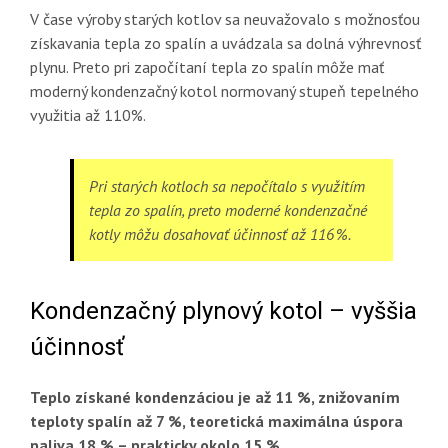
V čase výroby starých kotlov sa neuvažovalo s možnosťou
získavania tepla zo spalín a uvádzala sa dolná výhrevnosť
plynu. Preto pri započítaní tepla zo spalín môže mať
moderný kondenzačný kotol normovaný stupeň tepelného
využitia až 110%.
Pri starých kotloch sa nepočítalo s využitím
tepla zo spalín, preto moderné kondenzačné
kotly môžu dosahovať účinnosť až 116 %.
Kondenzačný plynový kotol – vyššia
účinnosť
Teplo získané kondenzáciou je až 11 %, znižovaním
teploty spalín až 7 %, teoretická maximálna úspora
paliva 18 % – prakticky okolo 15 %.