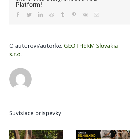
Platform!
kotol
Facebook
Twitter
LinkedIn
Reddit
Tumblr
Pinterest
Vk
Email
O autorovi/autorke:
GEOTHERM Slovakia
s.r.o.
Súvisiace príspevky
GEOTHERM
Hľadáme
Slovakia je