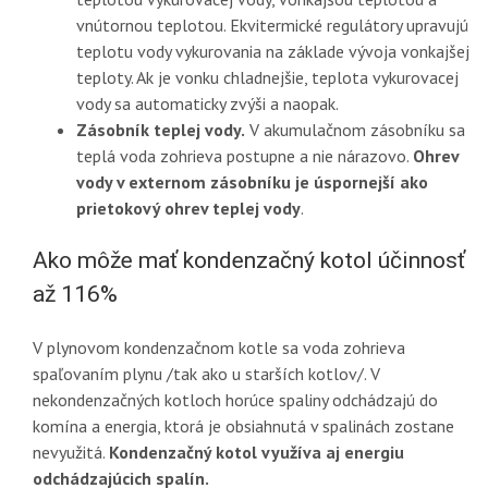
vnútornou teplotou. Ekvitermické regulátory upravujú
teplotu vody vykurovania na základe vývoja vonkajšej
teploty. Ak je vonku chladnejšie, teplota vykurovacej
vody sa automaticky zvýši a naopak.
Zásobník teplej vody.
V akumulačnom zásobníku sa
teplá voda zohrieva postupne a nie nárazovo.
Ohrev
vody v externom zásobníku je úspornejší ako
prietokový ohrev teplej vody
.
Ako môže mať kondenzačný kotol účinnosť
až 116%
V plynovom kondenzačnom kotle sa voda zohrieva
spaľovaním plynu /tak ako u starších kotlov/. V
nekondenzačných kotloch horúce spaliny odchádzajú do
komína a energia, ktorá je obsiahnutá v spalinách zostane
nevyužitá.
Kondenzačný kotol využíva aj energiu
odchádzajúcich spalín.