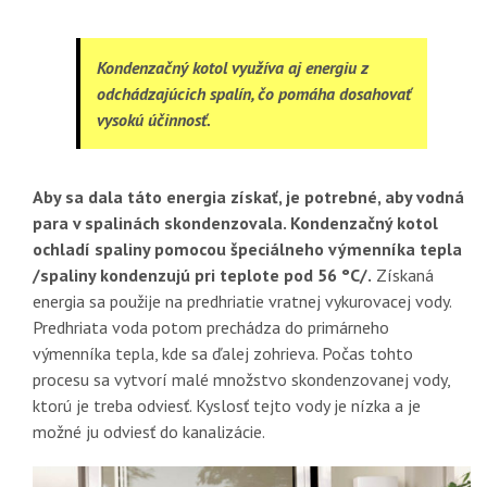
Kondenzačný kotol využíva aj energiu z
odchádzajúcich spalín, čo pomáha dosahovať
vysokú účinnosť.
Aby sa dala táto energia získať, je potrebné, aby vodná
para v spalinách skondenzovala. Kondenzačný kotol
ochladí spaliny pomocou špeciálneho výmenníka tepla
/spaliny kondenzujú pri teplote pod 56 °C/.
Získaná
energia sa použije na predhriatie vratnej vykurovacej vody.
Predhriata voda potom prechádza do primárneho
výmenníka tepla, kde sa ďalej zohrieva. Počas tohto
procesu sa vytvorí malé množstvo skondenzovanej vody,
ktorú je treba odviesť. Kyslosť tejto vody je nízka a je
možné ju odviesť do kanalizácie.