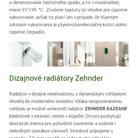
o dimenzovanie teplotného spádu, a to v maximálnej
miere 55°/45 °C. Zvolené teploty sú vhodné pre úsporné
vykurovanie, avšak to platí len v prípade, že hlavným
zdrojom vykurovania je plynový kondenzačný kotol alebo
tepelné čerpadlo.
Dizajnové radiátory Zehnder
Radiátor v dizajne minimalizmu, s dynamickým vzhľadom
vhodný do moderného interiéru. Vďaka neopozeranému
vzhľadu je možné umiestniť radiátor
ZEHNDER KAZEANE
kdekoľvek v interiéri, nielen v kúpeľni. Otvory poskytujú
dostatok miesta pre pohodlné zavesenie a sušenie i
niekoľkých uterákov zároveň. Stredové pripojenie s
roztečou 50 mm umožňuje jednoduchú inštaláciu.