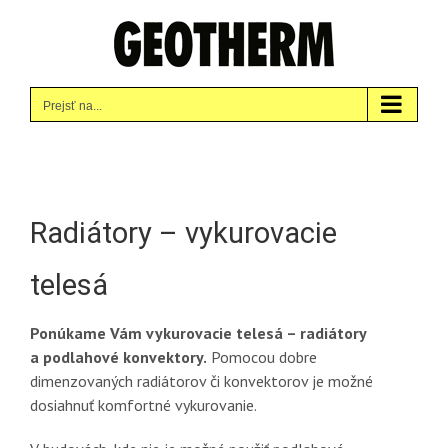
Skip
to
content
Prejsť na...
Radiátory – vykurovacie
telesá
Ponúkame Vám vykurovacie telesá – radiátory
a podlahové konvektory.
Pomocou dobre
dimenzovaných radiátorov či konvektorov je možné
dosiahnuť komfortné vykurovanie.