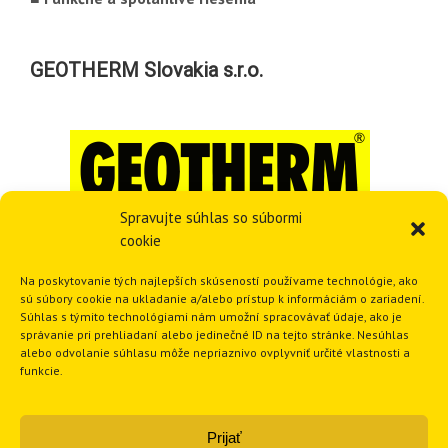
GEOTHERM Slovakia s.r.o.
Spravujte súhlas so súbormi
cookie
Ružindolská 16
Na poskytovanie tých najlepších skúseností používame technológie, ako
sú súbory cookie na ukladanie a/alebo prístup k informáciám o zariadení.
917 01 Trnava
Súhlas s týmito technológiami nám umožní spracovávať údaje, ako je
Slovenská republika
správanie pri prehliadaní alebo jedinečné ID na tejto stránke. Nesúhlas
Tel.:
+421 33 551 1819
alebo odvolanie súhlasu môže nepriaznivo ovplyvniť určité vlastnosti a
funkcie.
E-mail:
geotherm@geotherm.sk
Prijať