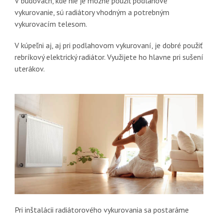
V budovách, kde nie je možné použiť podlahové
vykurovanie, sú radiátory vhodným a potrebným
vykurovacím telesom.
V kúpeľni aj, aj pri podlahovom vykurovaní, je dobré použiť
rebríkový elektrický radiátor. Využijete ho hlavne pri sušení
uterákov.
Pri inštalácii radiátorového vykurovania sa postaráme