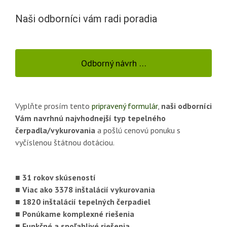
Naši odborníci vám radi poradia
Odborný návrh …
Vyplňte prosím tento
pripravený formulár
,
naši odborníci
Vám navrhnú najvhodnejší typ tepelného
čerpadla/vykurovania
a pošlú cenovú ponuku s
vyčíslenou štátnou dotáciou.
■ 31 rokov skúseností
■ Viac ako 3378 inštalácií vykurovania
■ 1820 inštalácií tepelných čerpadiel
■ Ponúkame komplexné riešenia
■ Funkčné a spoľahlivé riešenia