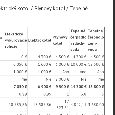
ktrický kotol / Plynový kotol / Tepelné
Tepelné
Tepelné
Elektrické
Plynový
čerpadlo
čerpadlo
na
vykurovacie
Elektrokotol
kotol
vzduch-
zem-
rohože
voda
voda
0 €
4 300 €
4 300 €
4 300 €
4 300 €
6 050 €
1 600 €
3 000 €
10 000 €
12 500 €
1 000 €
1 000 €
Áno
Áno
Áno
Nie
Nie
2 000 €
Nie
Nie
7 050 €
6 900 €
9 300 €
14 300 €
16 800 €
0,99
0,99
1
3,8
5
17
18 585,86
18 585,86
4 842,11
3 680,00
523,81
2 328 €
2 328 €
996 €
624 €
420 €