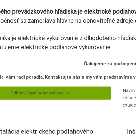
ého prevádzkového hľadiska je elektrické podlaho
očnosť sa zameriava hlavne na obnoviteľné zdroje 
níka je elektrické vykurovanie z dlhodobého hľadi
tujeme elektrické podlahové vykurovanie.
ujeme za pochopenie
íci vám radi poradia. Kontaktujte nás a my vám predstavíme v
Návrh 
Odborný návrh a cenová ponuka …
chlade
chlade
štalácia elektrického podlahového
Inš