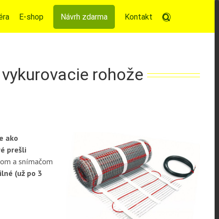
éra
E-shop
Návrh zdarma
Kontakt
 vykurovacie rohože
ne ako
é prešli
atom a snímačom
lné (už po 3