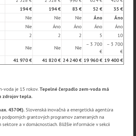
194 €
194 €
83 €
52 €
35 €
Nie
Nie
Nie
Áno
Áno
Nie
Áno
Áno
Áno
Áno
2
2
2
5
10
– 3 700
– 3 700
Nie
Nie
Nie
€
€
41 970 €
41 820 €
24 240 €
19 960 €
19 400 €
h-voda je 15 rokov.
Tepelné čerpadlo zem-voda má
 zdrojov tepla.
ax. 4370€).
Slovenská inovačná a energetická agentúra
ciu podporných grantových programov zameraných na
sektore a v domácnostiach. Bližšie informácie v sekcii