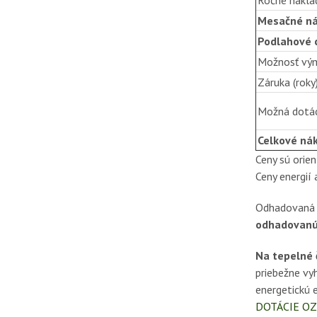
Mesačné ná
Podlahové 
Možnosť vým
Záruka (roky
Možná dotá
Celkové nák
Ceny sú orie
Ceny energií 
Odhadovaná ž
odhadovanú 
Na tepelné 
priebežne vy
energetickú 
DOTÁCIE OZ