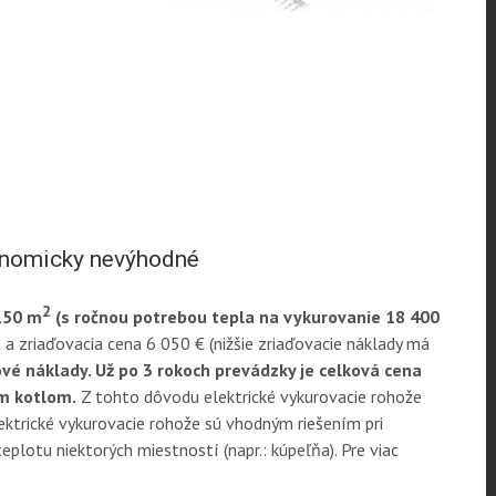
konomicky nevýhodné
2
150 m
(s ročnou potrebou tepla na vykurovanie 18 400
 a zriaďovacia cena 6 050 € (nižšie zriaďovacie náklady má
vé náklady. Už po 3 rokoch prevádzky je celková cena
ým kotlom.
Z tohto dôvodu elektrické vykurovacie rohože
ktrické vykurovacie rohože sú vhodným riešením pri
eplotu niektorých miestností (napr.: kúpeľňa). Pre viac