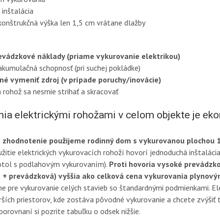
 inštalácia
konštrukčná výška len 1,5 cm vrátane dlažby
evádzkové náklady (priame vykurovanie elektrikou)
akumulačná schopnosť (pri suchej pokládke)
žné vymeniť zdroj (v prípade poruchy/inovácie)
a rohož sa nesmie strihať a skracovať
nia elektrickými rohožami v celom objekte je e
 zhodnotenie použijeme rodinný dom s vykurovanou plochou 
žitie elektrických vykurovacích rohoží hovorí jednoduchá inštalácia
otol s podlahovým vykurovaním).
Proti hovoria vysoké prevádzko
a + prevádzková) vyššia ako celková cena vykurovania plynov
 pre vykurovanie celých stavieb so štandardnými podmienkami. Ele
rších priestorov, kde zostáva pôvodné vykurovanie a chcete zvýšiť t
porovnaní si pozrite tabuľku o odsek nižšie.