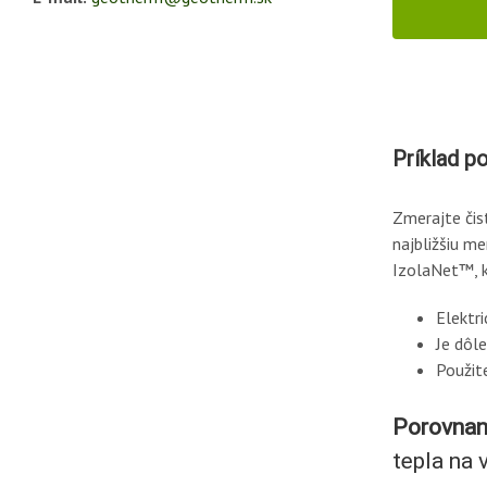
Príklad p
Zmerajte čis
najbližšiu m
IzolaNet™, k
Elektri
Je dôl
Použit
Porovnan
tepla na