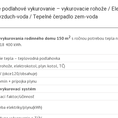
é podlahové vykurovanie – vykurovacie rohože / Ele
vzduch-voda / Tepelné čerpadlo zem-voda
2
 vykurovania rodinného domu 150 m
s ročnou potrebou tepla 
 18 400 kWh.
e tepla – teplovodná podlahovka
(rohože, elektrokotol, plyn. kotol, TČ)
V (okce120/obsahuje)
omín + prípojka plynu
 vykurovací systém
ací faktor/účinnosť
eba elektriky/plynu(kWh)
dy na vykurovanie a TÚV