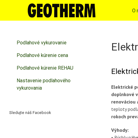
Skip
to
O 
content
Podlahové vykurovanie
Elekt
Podlahové kúrenie cena
Podlahové kúrenie REHAU
Elektri
Nastavenie podlahového
Elektrické 
vykurovania
doplnkové v
renováciou a
teploty podl
Sledujte náš Facebook
rokoch prev
Výhody:
• Rýchly náb