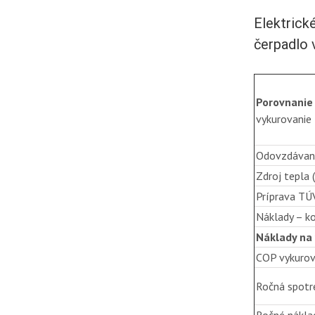
Elektrick
čerpadlo 
Porovnanie
vykurovanie
Odovzdávani
Zdroj tepla 
Príprava TÚ
Náklady – k
Náklady na
COP vykurov
Ročná spotr
Ročné nákla