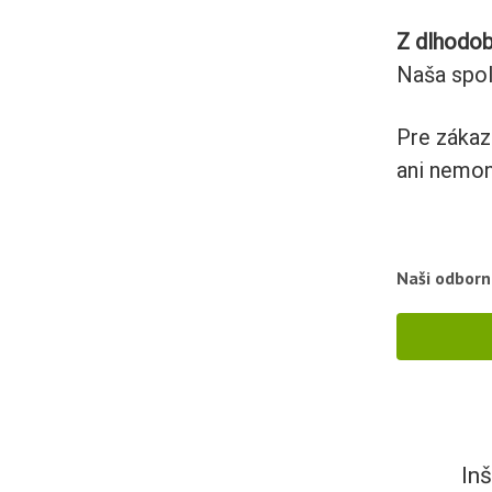
Z dlhodob
Naša spol
Pre zákaz
ani nemon
Ďak
Naši odborn
In