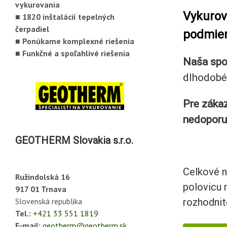
vykurovania
Vykurov
■ 1820 inštalácií tepelných
čerpadiel
podmie
■ Ponúkame komplexné riešenia
■ Funkčné a spoľahlivé riešenia
Naša spol
dlhodobé
Pre zákaz
nedoporu
GEOTHERM Slovakia s.r.o.
Ďa
Celkové 
Ružindolská 16
polovicu 
917 01 Trnava
rozhodnit
Slovenská republika
Tel.:
+421 33 551 1819
E-mail:
geotherm@geotherm.sk