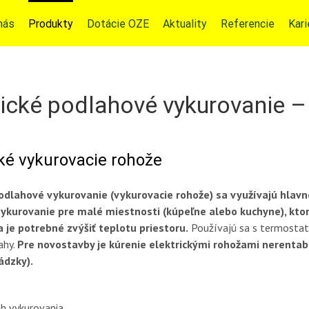
nás
Produkty
Dotácie OZE
Aktuality
Referencie
Kari
rické podlahové vykurovanie –
cké vykurovacie rohože
podlahové vykurovanie (vykurovacie rohože) sa využívajú hlav
ykurovanie pre malé miestnosti (kúpeľne alebo kuchyne), ktor
 je potrebné zvýšiť teplotu priestoru.
Používajú sa s termost
ahy.
Pre novostavby je kúrenie elektrickými rohožami nerentabi
ádzky).
eh vykurovania