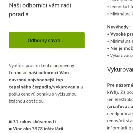
Naši odborníci vám radi
• Jednoduchá
• Minimálna 
poradia
Nevýhody:
• Vysoké pr
Odborný návrh …
• Minimálna 
• Nie je mo
• Vykurovaci
Vyplňte prosím tento
pripravený
Vykurova
formulár
,
naši odborníci Vám
navrhnú najvhodnejší typ
Pre názorné
tepelného čerpadla/vykurovania
a
kWh).
Za pou
pošlú cenovú ponuku s vyčíslenou
len elektrok
štátnou dotáciou.
(zriaďovaci
neodporúčame
renovácii sta
■ 31 rokov skúseností
informácií o 
■ Viac ako 3378 inštalácií