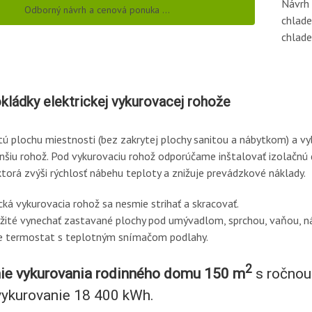
Návrh 
Odborný návrh a cenová ponuka …
chlade
chlade
okládky elektrickej vykurovacej rohože
tú plochu miestnosti (bez zakrytej plochy sanitou a nábytkom) a v
enšiu rohož. Pod vykurovaciu rohož odporúčame inštalovať izolačnú
torá zvýši rýchlosť nábehu teploty a znižuje prevádzkové náklady.
cká vykurovacia rohož sa nesmie strihať a skracovať.
ežité vynechať zastavané plochy pod umývadlom, sprchou, vaňou, 
e termostat s teplotným snímačom podlahy.
2
ie vykurovania rodinného domu 150 m
s ročnou
 vykurovanie 18 400 kWh.