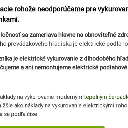
acie rohože neodporúčame pre vykurovani
nkami.
očnosť sa zameriava hlavne na obnoviteľné zdroj
ho prevádzkového hľadiska je elektrické podlaho
níka je elektrické vykurovanie z dlhodobého hľa
čujeme a ani nemontujeme elektrické podlahové 
kujeme za p
náklady na vykurovanie moderným
tepelným čerpad
nižšie ako náklady na vykurovanie elektrickými roh
e sa podľa čísel.