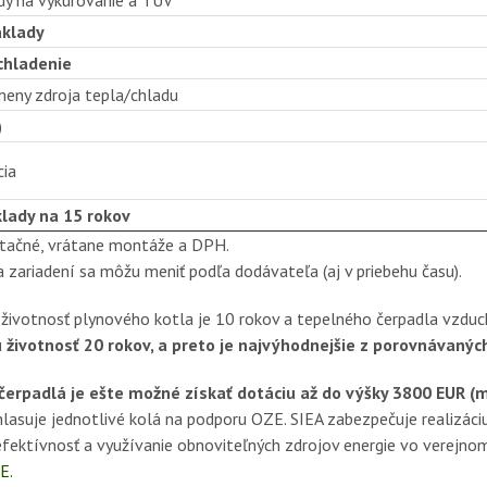
klady
chladenie
eny zdroja tepla/chladu
)
cia
lady na 15 rokov
ntačné, vrátane montáže a DPH.
a zariadení sa môžu meniť podľa dodávateľa (aj v priebehu času).
ivotnosť plynového kotla je 10 rokov a tepelného čerpadla vzduc
životnosť 20 rokov, a preto je najvýhodnejšie z porovnávaných
čerpadlá je ešte možné získať dotáciu až do výšky 3800 EUR (m
hlasuje jednotlivé kolá na podporu OZE. SIEA zabezpečuje realizá
efektívnosť a využívanie obnoviteľných zdrojov energie vo verejnom 
E.