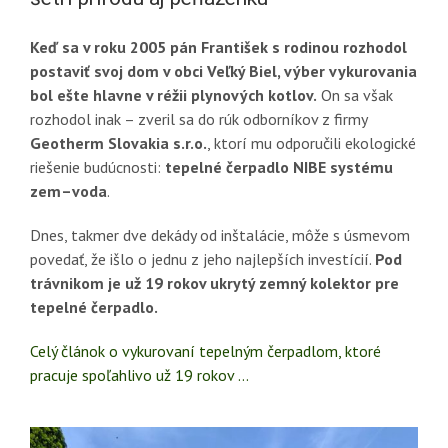
Keď sa v roku 2005 pán František s rodinou rozhodol
postaviť svoj dom v obci Veľký Biel, výber vykurovania
bol ešte hlavne v réžii plynových kotlov.
On sa však
rozhodol inak – zveril sa do rúk odborníkov z firmy
Geotherm Slovakia s.r.o.
, ktorí mu odporučili ekologické
riešenie budúcnosti:
tepelné čerpadlo NIBE systému
zem–voda
.
Dnes, takmer dve dekády od inštalácie, môže s úsmevom
povedať, že išlo o jednu z jeho najlepších investícií.
Pod
trávnikom je už 19 rokov ukrytý zemný kolektor pre
tepelné čerpadlo.
Celý článok o vykurovaní tepelným čerpadlom, ktoré
pracuje spoľahlivo už 19 rokov …