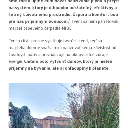
sme chceli úplne eliminovať používanie plynu a prejsť
na systém, ktorý je dlhodobo udržateľný, efektívny a
šetrný k životnému prostrediu. Úspora a komfort boli
pre nás príjemným bonusom,“
zveril sa nám pán Novák,
majiteľ tepelného čerpadla NIBE.
Tento citát presne vystihuje rastúci trend, keď sa
majitelia domov snažia minimalizovať svoju závislosť od
fosílnych palív a prechádzajú na obnoviteľné zdroje
energie.
Cieľom bolo vytvoriť domov, ktorý je nielen
príjemný na bývanie, ale aj ohľaduplný k planéte.