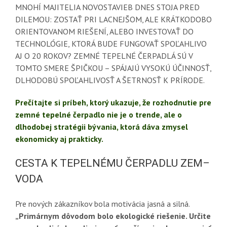
MNOHÍ MAJITELIA NOVOSTAVIEB DNES STOJA PRED
DILEMOU: ZOSTAŤ PRI LACNEJŠOM, ALE KRÁTKODOBO
ORIENTOVANOM RIEŠENÍ, ALEBO INVESTOVAŤ DO
TECHNOLÓGIE, KTORÁ BUDE FUNGOVAŤ SPOĽAHLIVO
AJ O 20 ROKOV? ZEMNÉ TEPELNÉ ČERPADLÁ SÚ V
TOMTO SMERE ŠPIČKOU – SPÁJAJÚ VYSOKÚ ÚČINNOSŤ,
DLHODOBÚ SPOĽAHLIVOSŤ A ŠETRNOSŤ K PRÍRODE.
Prečítajte si príbeh, ktorý ukazuje, že rozhodnutie pre
zemné tepelné čerpadlo nie je o trende, ale o
dlhodobej stratégii bývania, ktorá dáva zmysel
ekonomicky aj prakticky.
CESTA K TEPELNÉMU ČERPADLU ZEM–
VODA
Pre nových zákazníkov bola motivácia jasná a silná.
„Primárnym dôvodom bolo ekologické riešenie. Určite