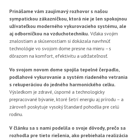
Prinášame vám zaujímavý rozhovor s našou
sympatickou zákazníčkou, ktorá nie je len spokojnou
užívateľkou moderného vykurovacieho systému, ale
aj odborníčkou na vzduchotechniku.
Vďaka svojim
znalostiam a skúsenostiam si dokázala navrhnúť
technológie vo svojom dome presne na mieru – s
dôrazom na komfort, efektivitu a udržateľnosť.
Vo svojom novom dome spojila tepelné čerpadlo,
podlahové vykurovanie a systém riadeného vetrania
s rekuperáciou do jedného harmonického celku.
Výsledkom je zdravé, úsporné a technologicky
prepracované bývanie, ktoré šetrí energiu aj prírodu – a
zároveň poskytuje vysoký štandard pohodlia pre celú
rodinu.
V článku sa s nami podelila o svoje dôvody, prečo sa
rozhodla pre tieto riešenia, ako prebiehala realizácia