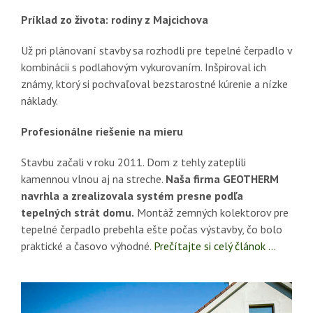
Príklad zo života: rodiny z Majcichova
Už pri plánovaní stavby sa rozhodli pre tepelné čerpadlo v
kombinácii s podlahovým vykurovaním. Inšpiroval ich
známy, ktorý si pochvaľoval bezstarostné kúrenie a nízke
náklady.
Profesionálne riešenie na mieru
Stavbu začali v roku 2011. Dom z tehly zateplili
kamennou vlnou aj na streche.
Naša firma GEOTHERM
navrhla a zrealizovala systém presne podľa
tepelných strát domu.
Montáž zemných kolektorov pre
tepelné čerpadlo prebehla ešte počas výstavby, čo bolo
praktické a časovo výhodné.
Prečítajte si celý článok …