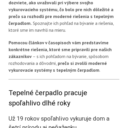
dozviete, ako uvažovali pri výbere svojho
vykurovacieho systému, čo bolo pre nich dôležité a
prečo sa rozhodli pre moderné riešenia s tepelným
čerpadlom.
Spoznajte ich pohľad na bývanie a riešenia,
ktoré sme im navrhli na mieru.
Pomocou článkov v časopisoch vám predstavíme
konkrétne riešenia, ktoré sme pripravili pre našich
zákazníkov
– s ich pohľadom na bývanie, spôsobom
rozhodovania a dôvodmi,
prečo si zvolili moderné
vykurovacie systémy s tepelným čerpadlom
.
Tepelné čerpadlo pracuje
spoľahlivo dlhé roky
Už 19 rokov spoľahlivo vykuruje dom a
šetrí prírodu aj peňaženku