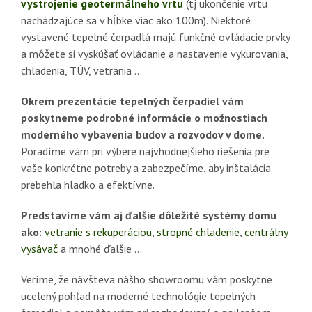
vystrojenie geotermálneho vrtu
(tj ukončenie vrtu
nachádzajúce sa v hĺbke viac ako 100m). Niektoré
vystavené tepelné čerpadlá majú funkčné ovládacie prvky
a môžete si vyskúšať ovládanie a nastavenie vykurovania,
chladenia, TÚV, vetrania …
Okrem prezentácie tepelných čerpadiel vám
poskytneme podrobné informácie o možnostiach
moderného vybavenia budov a rozvodov v dome.
Poradíme vám pri výbere najvhodnejšieho riešenia pre
vaše konkrétne potreby a zabezpečíme, aby inštalácia
prebehla hladko a efektívne.
Predstavíme vám aj ďalšie dôležité systémy domu
ako:
vetranie s rekuperáciou
,
stropné chladenie
,
centrálny
vysávač
a mnohé ďalšie …
Veríme, že návšteva nášho showroomu vám poskytne
ucelený pohľad na moderné technológie tepelných