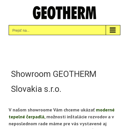
Skip
to
content
Prejsť na...
Showroom GEOTHERM
Slovakia s.r.o.
V našom showroome Vám chceme ukázať
moderné
tepelné čerpadlá,
možnosti inštalácie rozvodov a v
neposlednom rade máme pre vás vystavené aj