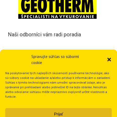
Naši odborníci vám radi poradia
Vyplňte prosím tento
pripravený formulár
,
naši odborníci
Spravujte súhlas so súbormi
Vám navrhnú najvhodnejší typ tepelného
cookie
čerpadla/vykurovania
a pošlú cenovú ponuku s
vyčíslenou štátnou dotáciou.
Na poskytovanie tých najlepších skúseností používame technológie, ako
sú súbory cookie na ukladanie a/alebo prístup k informáciám o zariadení.
Súhlas s týmito technológiami nám umožní spracovávať údaje, ako je
správanie pri prehliadaní alebo jedinečné ID na tejto stránke. Nesúhlas
alebo odvolanie súhlasu môže nepriaznivo ovplyvniť určité vlastnosti a
Odborný návrh …
funkcie.
Prijať