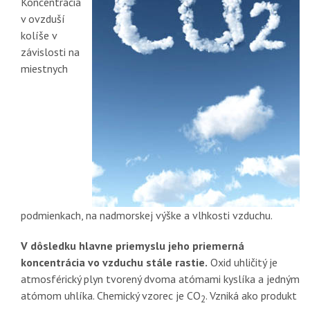
Koncentrácia
v ovzduší
kolíše v
závislosti na
miestnych
podmienkach, na nadmorskej výške a vlhkosti vzduchu.
V dôsledku hlavne priemyslu jeho priemerná
koncentrácia vo vzduchu stále rastie.
Oxid uhličitý je
atmosférický plyn tvorený dvoma atómami kyslíka a jedným
atómom uhlíka. Chemický vzorec je CO
. Vzniká ako produkt
2