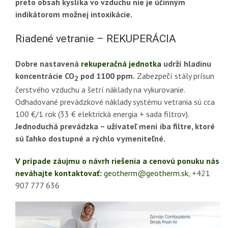
preto obsah kyslíka vo vzduchu nie je účinným
indikátorom možnej intoxikácie.
Riadené vetranie – REKUPERÁCIA
Dobre nastavená
rekuperačná jednotka
udrží hladinu
koncentrácie CO
pod 1100 ppm.
Zabezpečí stály prísun
2
čerstvého vzduchu a šetrí náklady na vykurovanie.
Odhadované prevádzkové náklady systému vetrania sú cca
100 €/1 rok (33 € elektrická energia + sada filtrov).
Jednoduchá prevádzka – užívateľ mení iba filtre, ktoré
sú ľahko dostupné a rýchlo vymeniteľné.
V prípade záujmu o návrh riešenia a cenovú ponuku nás
neváhajte kontaktovať:
geotherm@geotherm.sk
, +421
907 777 636