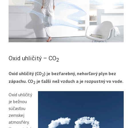
Oxid uhličitý – CO
2
Oxid uhličitý (CO
) je bezfarebný, nehorľavý plyn bez
2
zápachu. CO
je ťažší než vzduch a je rozpustný vo vode.
2
Oxid uhličitý
je bežnou
súčasťou
zemskej
atmosféry.