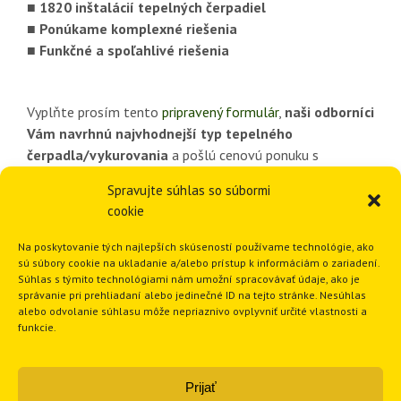
■ 1820 inštalácií tepelných čerpadiel
■ Ponúkame komplexné riešenia
■ Funkčné a spoľahlivé riešenia
Vyplňte prosím tento
pripravený formulár
,
naši odborníci
Vám navrhnú najvhodnejší typ tepelného
čerpadla/vykurovania
a pošlú cenovú ponuku s
vyčíslenou štátnou dotáciou.
Spravujte súhlas so súbormi
cookie
Na poskytovanie tých najlepších skúseností používame technológie, ako
Odborný návrh …
sú súbory cookie na ukladanie a/alebo prístup k informáciám o zariadení.
Súhlas s týmito technológiami nám umožní spracovávať údaje, ako je
správanie pri prehliadaní alebo jedinečné ID na tejto stránke. Nesúhlas
alebo odvolanie súhlasu môže nepriaznivo ovplyvniť určité vlastnosti a
Naši odborníci vám radi poradia
funkcie.
Prijať