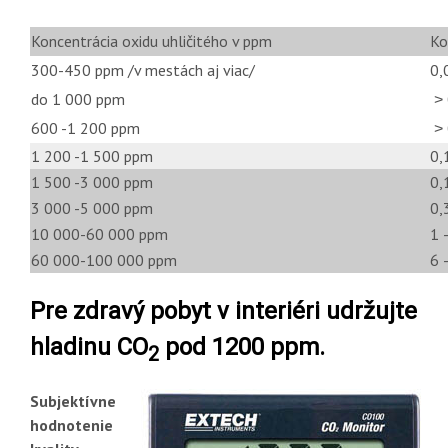
Koncentrácia oxidu uhličitého v ppm
Ko
300-450 ppm /v mestách aj viac/
0,
do 1 000 ppm
˃ 
600 -1 200 ppm
˃ 
1 200 -1 500 ppm
0,
1 500 -3 000 ppm
0,
3 000 -5 000 ppm
0,
10 000-60 000 ppm
1 
60 000-100 000 ppm
6 
Pre zdravý pobyt v interiéri udržujte
hladinu CO
pod 1200 ppm.
2
Subjektívne
hodnotenie