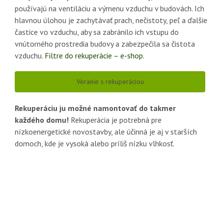
používajú na ventiláciu a výmenu vzduchu v budovách. Ich
hlavnou úlohou je zachytávať prach, nečistoty, peľ a ďalšie
častice vo vzduchu, aby sa zabránilo ich vstupu do
vnútorného prostredia budovy a zabezpečila sa čistota
vzduchu.
Filtre do rekuperácie – e-shop.
Veranie s rekuperáciou
Rekuperáciu ju možné namontovať do takmer
každého domu!
Rekuperácia je potrebná pre
nízkoenergetické novostavby, ale účinná je aj v starších
domoch, kde je vysoká alebo príliš nízku vlhkosť.