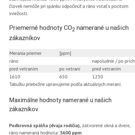
človek nemôže pri spánku odpočinúť a ráno vstať s pocitom
sviežosti.
Priemerné hodnoty CO
namerané u našich
2
zákazníkov
Merania priemer
[ppm]
ráno
napoludnie / po príc
pred vetraním
po vetraní
pred vetraním
1610
650
1230
Tabuľku priebežne upravujeme podľa aktuálnych meraní.
Maximálne hodnoty namerané u našich
zákazníkov
Podkrovná spálňa (dvaja rodičia),
zatvorené okná a dvere,
ráno nameraná hodnota:
3600 ppm