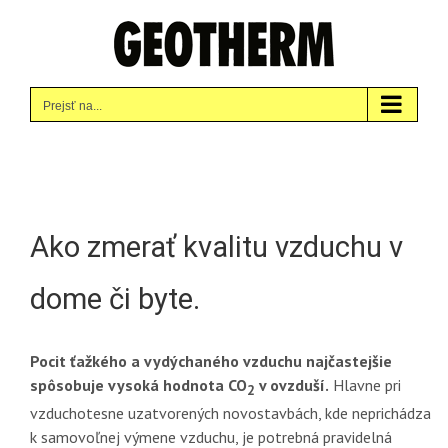
Skip
to
content
Prejsť na...
Ako zmerať kvalitu vzduchu v
dome či byte.
Pocit ťažkého a vydýchaného vzduchu najčastejšie
spôsobuje vysoká hodnota CO
v ovzduší.
Hlavne pri
2
vzduchotesne uzatvorených novostavbách, kde neprichádza
k samovoľnej výmene vzduchu, je potrebná pravidelná