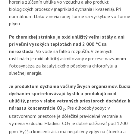
horenia zlúčenín uhlíka vo vzduchu a ako produkt
biologických procesov (napríklad dýchania i kvasenia). Pri
normálnom tlaku v neviazanej forme sa vyskytuje vo forme
plynu.
Po chemickej stránke je oxid uhličitý veľmi stály a ani
pri veľmi vysokých teplotách nad 2 000 °C sa
nerozkladá.
Vo vode sa ľahko rozpúšťa. V zelených
rastlinách je oxid uhličitý asimilovaný v procese nazvanom
fotosyntéza za katalytického pôsobenia chlorofylu a
slnečnej energie.
Je produktom dýchania väčšiny živých organizmov. Ľudia
dýchaním spotrebovávajú kyslík a produkujú oxid
uhličitý, preto v slabo vetraných priestoroch dochádza k
nárastu koncentrácie CO
.
Pre dlhodobý pobyt v
2
uzatvorenom priestore je dôležité pravidelné vetranie a
výmena vzduchu. Hladinu CO
je dobré udržiavať pod 1200
2
ppm. Vyššia koncentrácia má negatívny vplyv na človeka a