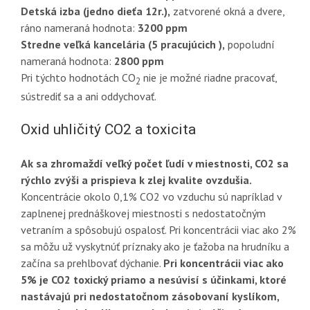
Detská izba (jedno dieťa 12r.),
zatvorené okná a dvere,
ráno nameraná hodnota:
3200 ppm
Stredne veľká kancelária (5 pracujúcich ),
popoludní
nameraná hodnota:
2800 ppm
Pri týchto hodnotách CO
nie je možné riadne pracovať,
2
sústrediť sa a ani oddychovať.
Oxid uhličitý CO2 a toxicita
Ak sa zhromaždí veľký počet ľudí v miestnosti, CO2 sa
rýchlo zvýši a prispieva k zlej kvalite ovzdušia.
Koncentrácie okolo 0,1% CO2 vo vzduchu sú napríklad v
zaplnenej prednáškovej miestnosti s nedostatočným
vetraním a spôsobujú ospalosť. Pri koncentrácii viac ako 2%
sa môžu už vyskytnúť príznaky ako je ťažoba na hrudníku a
začína sa prehlbovať dýchanie.
Pri koncentrácii viac ako
5% je CO2 toxický priamo a nesúvisí s účinkami, ktoré
nastávajú pri nedostatočnom zásobovaní kyslíkom,