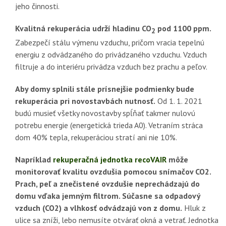
jeho činnosti.
Kvalitná rekuperácia udrží hladinu CO
pod 1100 ppm.
2
Zabezpečí stálu výmenu vzduchu, pričom vracia tepelnú
energiu z odvádzaného do privádzaného vzduchu. Vzduch
filtruje a do interiéru privádza vzduch bez prachu a peľov.
Aby domy splnili stále prísnejšie podmienky bude
rekuperácia pri novostavbách nutnosť.
Od 1. 1. 2021
budú musieť všetky novostavby spĺňať takmer nulovú
potrebu energie (energetická trieda A0). Vetraním stráca
dom 40% tepla, rekuperáciou stratí ani nie 10%.
Napríklad
rekuperačná jednotka recoVAIR
môže
monitorovať kvalitu ovzdušia pomocou snímačov CO2.
Prach, peľ a znečistené ovzdušie neprechádzajú do
domu vďaka jemným filtrom. Súčasne sa odpadový
vzduch (CO2) a vlhkosť odvádzajú von z domu.
Hluk z
ulice sa zníži, lebo nemusíte otvárať okná a vetrať. Jednotka