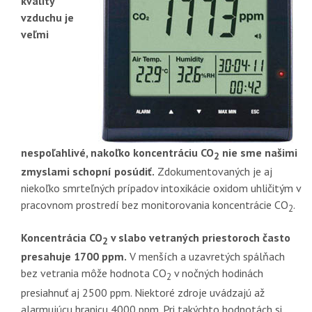
kvality
vzduchu je
veľmi
nespoľahlivé, nakoľko koncentráciu CO
nie sme našimi
2
zmyslami schopní posúdiť.
Zdokumentovaných je aj
niekoľko smrteľných prípadov intoxikácie oxidom uhličitým v
pracovnom prostredí bez monitorovania koncentrácie CO
.
2
Koncentrácia CO
v slabo vetraných priestoroch často
2
presahuje 1700 ppm.
V menších a uzavretých spálňach
bez vetrania môže hodnota CO
v nočných hodinách
2
presiahnuť aj 2500 ppm. Niektoré zdroje uvádzajú až
alarmujúcu hranicu 4000 ppm. Pri takýchto hodnotách si