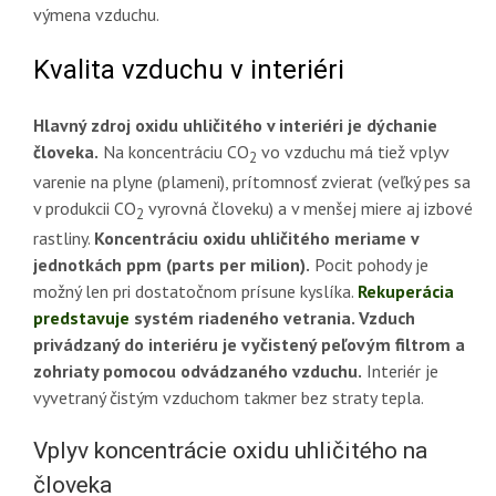
výmena vzduchu.
Kvalita vzduchu v interiéri
Hlavný zdroj oxidu uhličitého v interiéri je dýchanie
človeka.
Na koncentráciu CO
vo vzduchu má tiež vplyv
2
varenie na plyne (plameni), prítomnosť zvierat (veľký pes sa
v produkcii CO
vyrovná človeku) a v menšej miere aj izbové
2
rastliny.
Koncentráciu oxidu uhličitého meriame v
jednotkách ppm (parts per milion).
Pocit pohody je
možný len pri dostatočnom prísune kyslíka.
Rekuperácia
predstavuje
systém riadeného vetrania. Vzduch
privádzaný do interiéru je vyčistený peľovým filtrom a
zohriaty pomocou odvádzaného vzduchu.
Interiér je
vyvetraný čistým vzduchom takmer bez straty tepla.
Vplyv koncentrácie oxidu uhličitého na
človeka