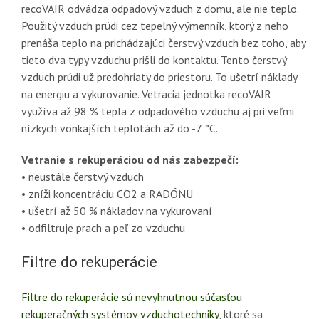
recoVAIR odvádza odpadový vzduch z domu, ale nie teplo.
Použitý vzduch prúdi cez tepelný výmenník, ktorý z neho
prenáša teplo na prichádzajúci čerstvý vzduch bez toho, aby
tieto dva typy vzduchu prišli do kontaktu. Tento čerstvý
vzduch prúdi už predohriaty do priestoru. To ušetrí náklady
na energiu a vykurovanie. Vetracia jednotka recoVAIR
využíva až 98 % tepla z odpadového vzduchu aj pri veľmi
nízkych vonkajších teplotách až do -7 °C.
Vetranie s rekuperáciou od nás zabezpečí:
• neustále čerstvý vzduch
• zníži koncentráciu CO2 a RADÓNU
• ušetrí až 50 % nákladov na vykurovaní
• odfiltruje prach a peľ zo vzduchu
Filtre do rekuperácie
Filtre do rekuperácie sú nevyhnutnou súčasťou
rekuperačných systémov vzduchotechniky
, ktoré sa