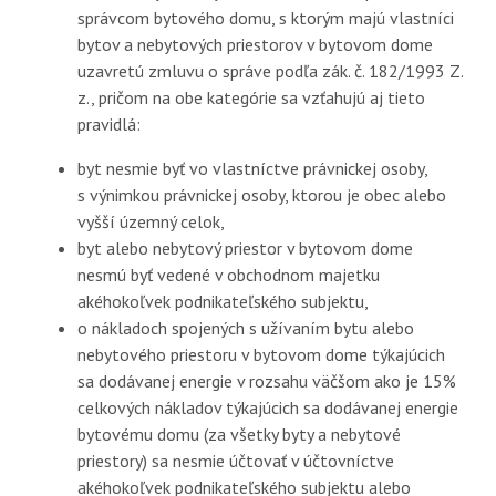
správcom bytového domu, s ktorým majú vlastníci
bytov a nebytových priestorov v bytovom dome
uzavretú zmluvu o správe podľa zák. č. 182/1993 Z.
z., pričom na obe kategórie sa vzťahujú aj tieto
pravidlá:
byt nesmie byť vo vlastníctve právnickej osoby,
s výnimkou právnickej osoby, ktorou je obec alebo
vyšší územný celok,
byt alebo nebytový priestor v bytovom dome
nesmú byť vedené v obchodnom majetku
akéhokoľvek podnikateľského subjektu,
o nákladoch spojených s užívaním bytu alebo
nebytového priestoru v bytovom dome týkajúcich
sa dodávanej energie v rozsahu väčšom ako je 15%
celkových nákladov týkajúcich sa dodávanej energie
bytovému domu (za všetky byty a nebytové
priestory) sa nesmie účtovať v účtovníctve
akéhokoľvek podnikateľského subjektu alebo