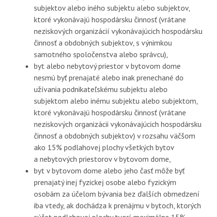
subjektov alebo iného subjektu alebo subjektov,
ktoré vykonávajú hospodársku činnosť (vrátane
neziskových organizácií vykonávajúcich hospodársku
činnosť a obdobných subjektov, s výnimkou
samotného spoločenstva alebo správcu),
byt alebo nebytový priestor v bytovom dome
nesmú byť prenajaté alebo inak prenechané do
užívania podnikateľskému subjektu alebo
subjektom alebo inému subjektu alebo subjektom,
ktoré vykonávajú hospodársku činnosť (vrátane
neziskových organizácii vykonávajúcich hospodársku
činnosť a obdobných subjektov) v rozsahu väčšom
ako 15% podlahovej plochy všetkých bytov
a nebytových priestorov v bytovom dome,
byt v bytovom dome alebo jeho časť môže byť
prenajatý inej fyzickej osobe alebo fyzickým
osobám za účelom bývania bez ďalších obmedzení
iba vtedy, ak dochádza k prenájmu v bytoch, ktorých
súčet podlahovej plochy tvorí maximálne 15%