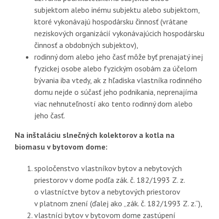
subjektom alebo inému subjektu alebo subjektom,
ktoré vykonávajú hospodársku činnosť (vrátane
neziskových organizácií vykonávajúcich hospodársku
činnosť a obdobných subjektov),
rodinný dom alebo jeho časť môže byť prenajatý inej
fyzickej osobe alebo fyzickým osobám za účelom
bývania iba vtedy, ak z hľadiska vlastníka rodinného
domu nejde o súčasť jeho podnikania, neprenajíma
viac nehnuteľností ako tento rodinný dom alebo
jeho časť.
Na inštaláciu slnečných kolektorov a kotla na
biomasu v bytovom dome:
spoločenstvo vlastníkov bytov a nebytových
priestorov v dome podľa zák. č. 182/1993 Z. z.
o vlastníctve bytov a nebytových priestorov
v platnom znení (ďalej ako „zák. č. 182/1993 Z. z.“),
vlastníci bytov v bytovom dome zastúpení