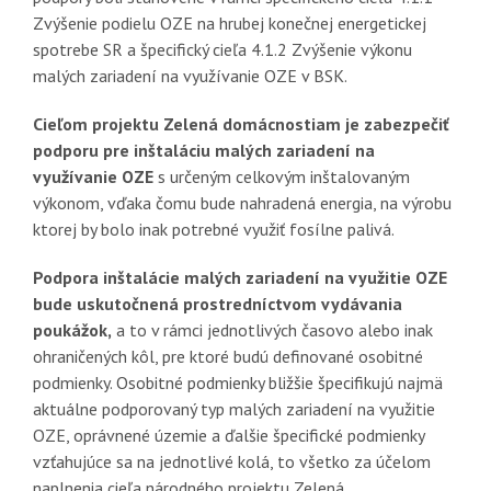
Zvýšenie podielu OZE na hrubej konečnej energetickej
spotrebe SR a špecifický cieľa 4.1.2 Zvýšenie výkonu
malých zariadení na využívanie OZE v BSK.
Cieľom projektu Zelená domácnostiam je zabezpečiť
podporu pre inštaláciu malých zariadení na
využívanie OZE
s určeným celkovým inštalovaným
výkonom, vďaka čomu bude nahradená energia, na výrobu
ktorej by bolo inak potrebné využiť fosílne palivá.
Podpora inštalácie malých zariadení na využitie OZE
bude uskutočnená prostredníctvom vydávania
poukážok,
a to v rámci jednotlivých časovo alebo inak
ohraničených kôl, pre ktoré budú definované osobitné
podmienky. Osobitné podmienky bližšie špecifikujú najmä
aktuálne podporovaný typ malých zariadení na využitie
OZE, oprávnené územie a ďalšie špecifické podmienky
vzťahujúce sa na jednotlivé kolá, to všetko za účelom
naplnenia cieľa národného projektu Zelená