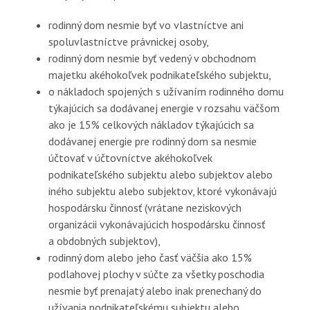
rodinný dom nesmie byť vo vlastníctve ani
spoluvlastníctve právnickej osoby,
rodinný dom nesmie byť vedený v obchodnom
majetku akéhokoľvek podnikateľského subjektu,
o nákladoch spojených s užívaním rodinného domu
týkajúcich sa dodávanej energie v rozsahu väčšom
ako je 15% celkových nákladov týkajúcich sa
dodávanej energie pre rodinný dom sa nesmie
účtovať v účtovníctve akéhokoľvek
podnikateľského subjektu alebo subjektov alebo
iného subjektu alebo subjektov, ktoré vykonávajú
hospodársku činnosť (vrátane neziskových
organizácii vykonávajúcich hospodársku činnosť
a obdobných subjektov),
rodinný dom alebo jeho časť väčšia ako 15%
podlahovej plochy v súčte za všetky poschodia
nesmie byť prenajatý alebo inak prenechaný do
užívania podnikateľskému subjektu alebo