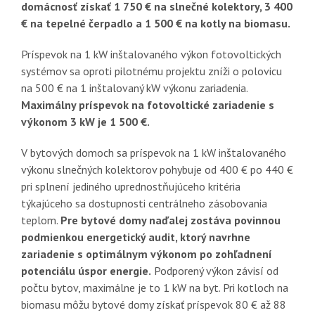
domácnosť získať 1 750 € na slnečné kolektory, 3 400
€ na tepelné čerpadlo a 1 500 € na kotly na biomasu.
Príspevok na 1 kW inštalovaného výkon fotovoltických
systémov sa oproti pilotnému projektu zníži o polovicu
na 500 € na 1 inštalovaný kW výkonu zariadenia.
Maximálny príspevok na fotovoltické zariadenie s
výkonom 3 kW je 1 500 €.
V bytových domoch sa príspevok na 1 kW inštalovaného
výkonu slnečných kolektorov pohybuje od 400 € po 440 €
pri splnení jediného uprednostňujúceho kritéria
týkajúceho sa dostupnosti centrálneho zásobovania
teplom.
Pre bytové domy naďalej zostáva povinnou
podmienkou energetický audit, ktorý navrhne
zariadenie s optimálnym výkonom po zohľadnení
potenciálu úspor energie.
Podporený výkon závisí od
počtu bytov, maximálne je to 1 kW na byt. Pri kotloch na
biomasu môžu bytové domy získať príspevok 80 € až 88