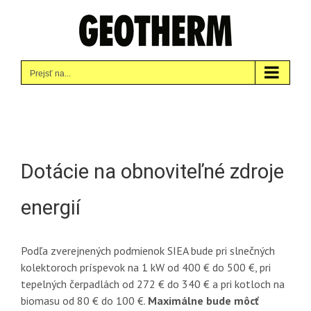
Skip
to
content
Prejsť na...
Dotácie na obnoviteľné zdroje
energií
Podľa zverejnených podmienok SIEA bude pri slnečných
kolektoroch príspevok na 1 kW od 400 € do 500 €, pri
tepelných čerpadlách od 272 € do 340 € a pri kotloch na
biomasu od 80 € do 100 €.
Maximálne bude môcť