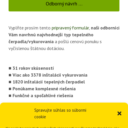
Odborný návrh …
Vyplňte prosím tento
pripravený formulár
,
naši odborníci
Vám navrhnú najvhodnejší typ tepelného
čerpadla/vykurovania
a pošlú cenovú ponuku s
vyčíslenou štátnou dotáciou.
■ 31 rokov skúseností
■ Viac ako 3378 inštalácií vykurovania
■ 1820 inštalácií tepelných čerpadiel
■ Ponúkame komplexné riešenia
■ Funkčné a spoľahlivé riešenia
Spravujte súhlas so súbormi
GEOTHERM Slovakia s.r.o.
cookie