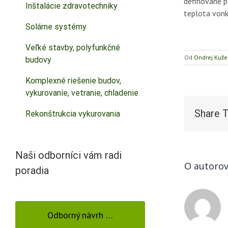
definované p
Inštalácie zdravotechniky
teplota vonk
Solárne systémy
Veľké stavby, polyfunkčné
Od
Ondrej Kuže
budovy
Komplexné riešenie budov,
vykurovanie, vetranie, chladenie
Share T
Rekonštrukcia vykurovania
Naši odborníci vám radi
O autorov
poradia
Odborný návrh …