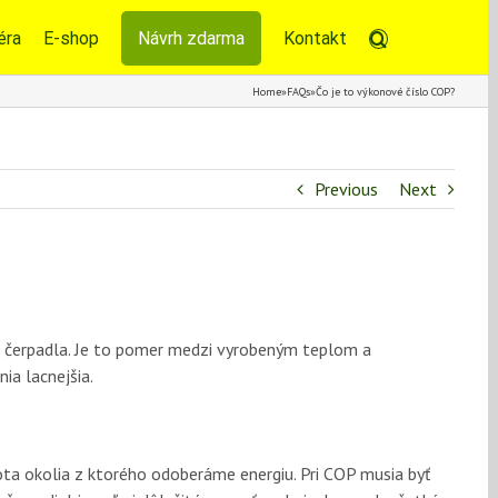
éra
E-shop
Návrh zdarma
Kontakt
Home
»
FAQs
»
Čo je to výkonové číslo COP?
Previous
Next
 čerpadla. Je to pomer medzi vyrobeným teplom a
ia lacnejšia.
ta okolia z ktorého odoberáme energiu. Pri COP musia byť