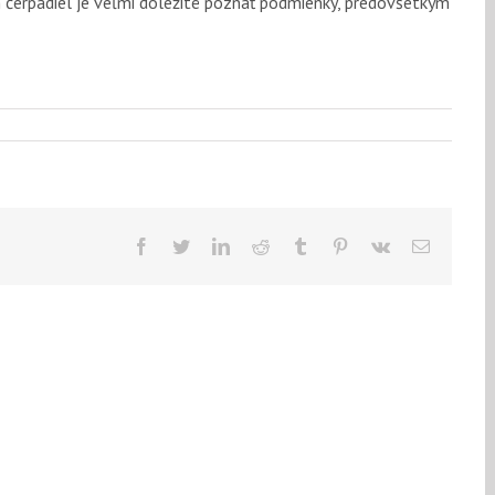
 čerpadiel je veľmi dôležité poznať podmienky, predovšetkým
Facebook
Twitter
LinkedIn
Reddit
Tumblr
Pinterest
Vk
Email