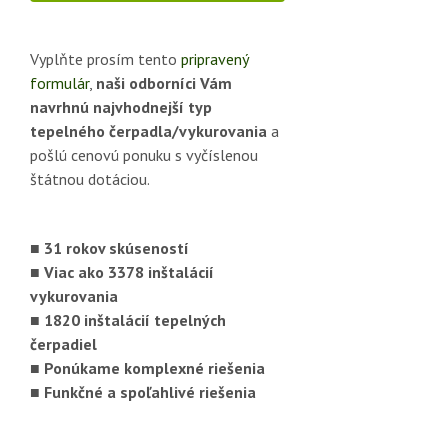
Vyplňte prosím tento
pripravený
formulár
,
naši odborníci Vám
navrhnú najvhodnejší typ
tepelného čerpadla/vykurovania
a
pošlú cenovú ponuku s vyčíslenou
štátnou dotáciou.
■ 31 rokov skúseností
■ Viac ako 3378 inštalácií
vykurovania
■ 1820 inštalácií tepelných
čerpadiel
■ Ponúkame komplexné riešenia
■ Funkčné a spoľahlivé riešenia