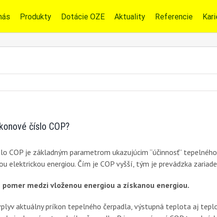
nás
Produkty
Dotácie OZE
Aktuality
Referencie
Kari
ýkonové číslo COP?
lo COP je základným parametrom ukazujúcim “účinnosť” tepelného
u elektrickou energiou. Čím je COP vyšší, tým je prevádzka zariaden
 pomer medzi vloženou energiou a získanou energiou.
lyv aktuálny príkon tepelného čerpadla, výstupná teplota aj teplo