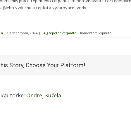
odmienky práce tepelného čerpadla. Pri porovnávaní COP tepelných
ajšieho vzduchu a teplota vykurovacej vody.
na
la
|
19 decembra, 2024
|
FAQ tepelné čerpadlá
|
Komentáre vypnuté
Čo
je
to
výkonové
číslo
his Story, Choose Your Platform!
COP?
i/autorke:
Ondrej Kužela