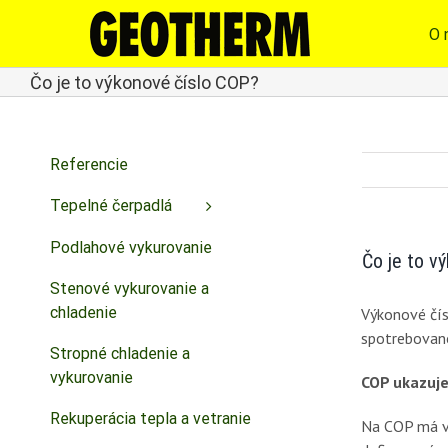
Skip
to
O 
content
Čo je to výkonové číslo COP?
Referencie
Tepelné čerpadlá
Podlahové vykurovanie
Čo je to v
Stenové vykurovanie a
chladenie
Výkonové čís
spotrebovano
Stropné chladenie a
vykurovanie
COP ukazuje
Rekuperácia tepla a vetranie
Na COP má vp