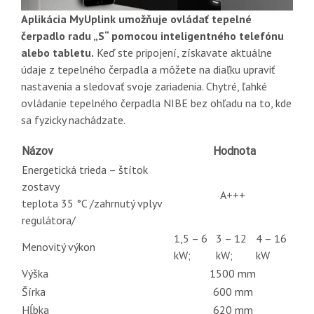
Aplikácia MyUplink umožňuje ovládať tepelné
čerpadlo radu „S“ pomocou inteligentného telefónu
alebo tabletu.
Keď ste pripojení, získavate aktuálne
údaje z tepelného čerpadla a môžete na diaľku upraviť
nastavenia a sledovať svoje zariadenia. Chytré, ľahké
ovládanie tepelného čerpadla NIBE bez ohľadu na to, kde
sa fyzicky nachádzate.
Názov
Hodnota
Energetická trieda – štítok
zostavy
A+++
teplota 35 °C /zahrnutý vplyv
regulátora/
1,5 – 6
3 – 12
4 – 16
Menovitý výkon
kW;
kW;
kW
Výška
1500 mm
Šírka
600 mm
Hĺbka
620 mm